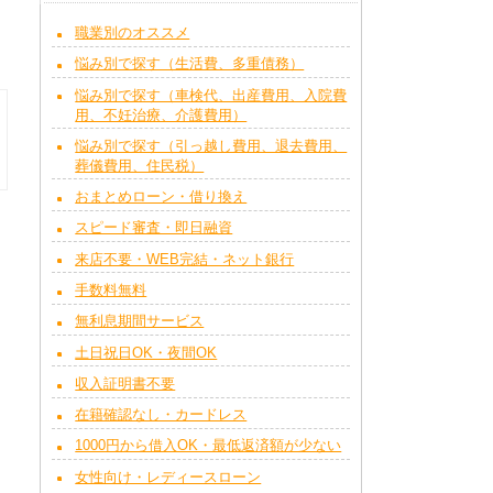
職業別のオススメ
悩み別で探す（生活費、多重債務）
悩み別で探す（車検代、出産費用、入院費
用、不妊治療、介護費用）
悩み別で探す（引っ越し費用、退去費用、
葬儀費用、住民税）
おまとめローン・借り換え
スピード審査・即日融資
来店不要・WEB完結・ネット銀行
手数料無料
無利息期間サービス
土日祝日OK・夜間OK
収入証明書不要
在籍確認なし・カードレス
1000円から借入OK・最低返済額が少ない
女性向け・レディースローン