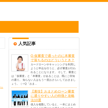
人気記事
Q.仮審査で通ったのに本審査
で落ちるのはどういうとき？
カードローンやキャッシングを利用し
ようと申込を行うと、必ず審査が行わ
れることになります。 そして、審査に
は「仮審査」と「本審査」があることは、既にご存知
の通り。 知らない人はもう一度おさらいしておきまし
ょう。（⇒Q「おま...
ラム
【裏技】おまとめローン審査
に通りやすい人の特徴と攻略
法10選
借入を複数していると、一本にまとめ