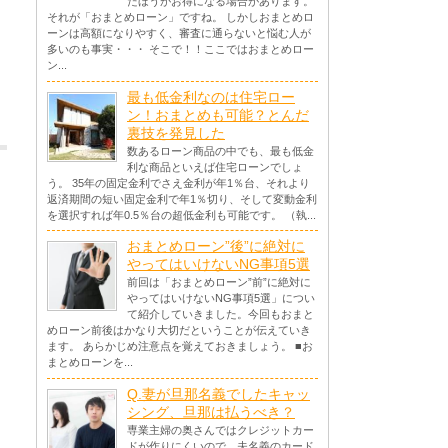
たほうがお得になる場合があります。
それが「おまとめローン」ですね。 しかしおまとめロ
ーンは高額になりやすく、審査に通らないと悩む人が
多いのも事実・・・ そこで！！ここではおまとめロー
ン...
最も低金利なのは住宅ロー
ン！おまとめも可能？とんだ
裏技を発見した
数あるローン商品の中でも、最も低金
利な商品といえば住宅ローンでしょ
う。 35年の固定金利でさえ金利が年1％台、それより
返済期間の短い固定金利で年1％切り、そして変動金利
を選択すれば年0.5％台の超低金利も可能です。 （執...
おまとめローン”後”に絶対に
やってはいけないNG事項5選
前回は「おまとめローン”前”に絶対に
やってはいけないNG事項5選」につい
て紹介していきました。今回もおまと
めローン前後はかなり大切だということが伝えていき
ます。 あらかじめ注意点を覚えておきましょう。 ■お
まとめローンを...
Q.妻が旦那名義でしたキャッ
シング、旦那は払うべき？
専業主婦の奥さんではクレジットカー
ドが作りにくいので、夫名義のカード