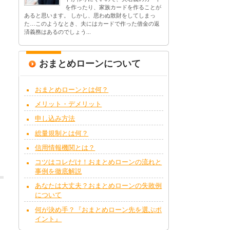
を作ったり、家族カードを作ることが
あると思います。 しかし、思わぬ散財をしてしまっ
た…このようなとき、夫にはカードで作った借金の返
済義務はあるのでしょう...
おまとめローンについて
おまとめローンとは何？
メリット・デメリット
申し込み方法
総量規制とは何？
信用情報機関とは？
コツはコレだけ！おまとめローンの流れと
事例を徹底解説
あなたは大丈夫？おまとめローンの失敗例
について
何が決め手？『おまとめローン先を選ぶポ
イント』