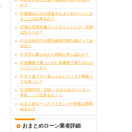
か？
Q.家族みんなの借金をおまとめローンにす
ることは出来るの？
Q.妻が旦那名義でしたキャッシング、旦那
は払うべき？
Q.土日祝日でも即日融資可能な銀行ってあ
るの？
Q.大手に断られたら何処に申し込むか？
Q.仮審査で通ったのに本審査で落ちるのは
どういうとき？
Q.ヤミ金？ヤミ金じゃない？ソフト闇金っ
てなあ～に？
Q.1000万円・10社・おまとめローンを一
本化、って出来るの！？
おまとめローンとマイナンバー制度は関係
あるの？
おまとめローン業者詳細