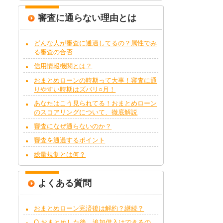
審査に通らない理由とは
どんな人が審査に通過してるの？属性でみ
る審査の合否
信用情報機関とは？
おまとめローンの時期って大事！審査に通
りやすい時期はズバリ○月！
あなたはこう見られてる！おまとめローン
のスコアリングについて、徹底解説
審査になぜ通らないのか？
審査を通過するポイント
総量規制とは何？
よくある質問
おまとめローン完済後は解約？継続？
Q.おまとめした後、追加借入はできるの