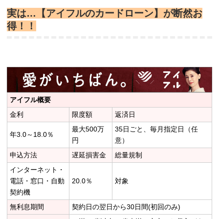
実は…【アイフルのカードローン】が断然お
得！！
アイフル概要
金利
限度額
返済日
最大500万
35日ごと、毎月指定日（任
年3.0～18.0％
円
意）
申込方法
遅延損害金
総量規制
インターネット・
電話・窓口・自動
20.0％
対象
契約機
無利息期間
契約日の翌日から30日間(初回のみ)