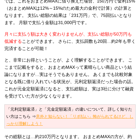
では、これをおまとめMAXに借り換えた場合、150万円で金利15%
（おまとめMAXは12%～15%のため最大の金利で計算）の計算と
なります。 支払い総額の結果は「231万円」で、75回払いとなり
ます。 月額で支払う金額は31,000円です。
月々に支払う額は大きく変わりませんが、支払い総額が50万円も
低減する
ことができます。 さらに、支払回数も20回…約2年も早く
完済することが可能！
と、非常にお得ということが、よく理解することができます。 こ
こまで記載をすると、おまとめMAXって素晴らしい商品という結
論になりますが…実はそうでもありません。 あくまでも比較対象
となる既に借り入れている状況が、元利定額返済だった場合の話。
これが元金定額返済になると、支払総額は、実は3社に分けて融資
を受けていた方が少なくなります。
「元利定額返済」と「元金定額返済」の違いについて、詳しく知りた
い方はこちら
⇒
意外と知らない！「リボ払い」怖がられてるけど、し
っかり理解しよう！
その総額とは…約210万円となります。 おまとめMAXの方が、約