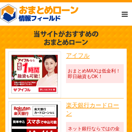
アイフル
おまとめMAXは低金利！
即日融資もOK！
楽天銀行カードロー
ン
ネット銀行ならではの金