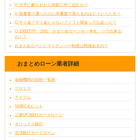
Q.大手に断られたら何処に申し込むか？
Q.仮審査で通ったのに本審査で落ちるのはどういうとき？
Q.ヤミ金？ヤミ金じゃない？ソフト闇金ってなあ～に？
Q.1000万円・10社・おまとめローンを一本化、って出来る
の！？
おまとめローンとマイナンバー制度は関係あるの？
おまとめローン業者詳細
金融機関の比較一覧表
プロミス
アイフル
SMBCモビット
三菱UFJ銀行カードローン
オリックス銀行
北洋銀行カードローン