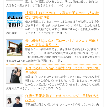
査」と「本審査」があることは、既にご存知の通り。 知らない
人はもう一度おさらいしておきましょう。（⇒Q「おま...
【裏技】おまとめローン審査に通りやすい人の特
徴と攻略法10選
借入を複数していると、一本にまとめたほうがお得になる場合
があります。 それが「おまとめローン」ですね。 しかしおまと
めローンは高額になりやすく、審査に通らないと悩む人が多い
のも事実・・・ そこで！！ここではおまとめローン...
最も低金利なのは住宅ローン！おまとめも可能？
とんだ裏技を発見した
数あるローン商品の中でも、最も低金利な商品といえば住宅ロ
ーンでしょう。 35年の固定金利でさえ金利が年1％台、それよ
り返済期間の短い固定金利で年1％切り、そして変動金利を選択
すれば年0.5％台の超低金利も可能です。 （執...
おまとめローン”後”に絶対にやってはいけないNG
事項5選
前回は「おまとめローン”前”に絶対にやってはいけないNG事項
5選」について紹介していきました。今回もおまとめローン前後
はかなり大切だということが伝えていきます。 あらかじめ注意
点を覚えておきましょう。 ■おまとめローンを...
Q.妻が旦那名義でしたキャッシング、旦那は払う
べき？
専業主婦の奥さんではクレジットカードが作りにくいので、夫