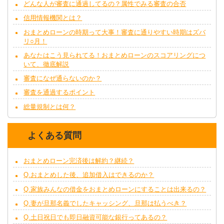
どんな人が審査に通過してるの？属性でみる審査の合否
信用情報機関とは？
おまとめローンの時期って大事！審査に通りやすい時期はズバ
リ○月！
あなたはこう見られてる！おまとめローンのスコアリングにつ
いて、徹底解説
審査になぜ通らないのか？
審査を通過するポイント
総量規制とは何？
よくある質問
おまとめローン完済後は解約？継続？
Q.おまとめした後、追加借入はできるのか？
Q.家族みんなの借金をおまとめローンにすることは出来るの？
Q.妻が旦那名義でしたキャッシング、旦那は払うべき？
Q.土日祝日でも即日融資可能な銀行ってあるの？