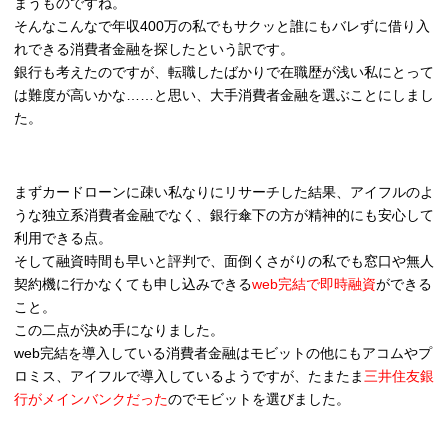
まうものですね。
そんなこんなで年収400万の私でもサクッと誰にもバレずに借り入
れできる消費者金融を探したという訳です。
銀行も考えたのですが、転職したばかりで在職歴が浅い私にとって
は難度が高いかな……と思い、大手消費者金融を選ぶことにしまし
た。
まずカードローンに疎い私なりにリサーチした結果、アイフルのよ
うな独立系消費者金融でなく、銀行傘下の方が精神的にも安心して
利用できる点。
そして融資時間も早いと評判で、面倒くさがりの私でも窓口や無人
契約機に行かなくても申し込みできる
web完結で即時融資
ができる
こと。
この二点が決め手になりました。
web完結を導入している消費者金融はモビットの他にもアコムやプ
ロミス、アイフルで導入しているようですが、たまたま
三井住友銀
行がメインバンクだった
のでモビットを選びました。