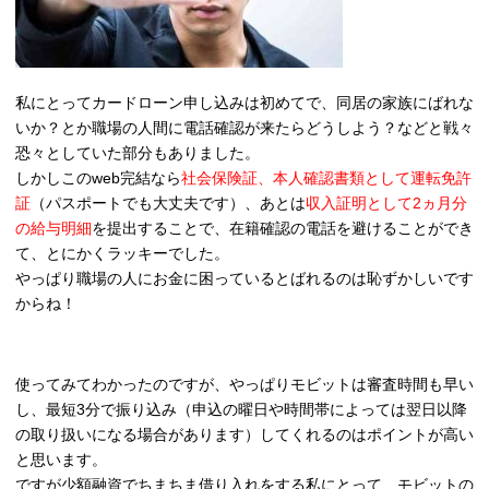
私にとってカードローン申し込みは初めてで、同居の家族にばれな
いか？とか職場の人間に電話確認が来たらどうしよう？などと戦々
恐々としていた部分もありました。
しかしこのweb完結なら
社会保険証、本人確認書類として運転免許
証
（パスポートでも大丈夫です）、あとは
収入証明として2ヵ月分
の給与明細
を提出することで、在籍確認の電話を避けることができ
て、とにかくラッキーでした。
やっぱり職場の人にお金に困っているとばれるのは恥ずかしいです
からね！
使ってみてわかったのですが、やっぱりモビットは審査時間も早い
し、最短3分で振り込み（申込の曜日や時間帯によっては翌日以降
の取り扱いになる場合があります）してくれるのはポイントが高い
と思います。
ですが少額融資でちまちま借り入れをする私にとって、モビットの