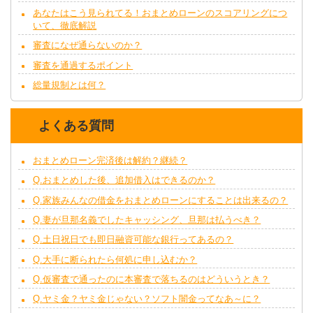
あなたはこう見られてる！おまとめローンのスコアリングにつ
いて、徹底解説
審査になぜ通らないのか？
審査を通過するポイント
総量規制とは何？
よくある質問
おまとめローン完済後は解約？継続？
Q.おまとめした後、追加借入はできるのか？
Q.家族みんなの借金をおまとめローンにすることは出来るの？
Q.妻が旦那名義でしたキャッシング、旦那は払うべき？
Q.土日祝日でも即日融資可能な銀行ってあるの？
Q.大手に断られたら何処に申し込むか？
Q.仮審査で通ったのに本審査で落ちるのはどういうとき？
Q.ヤミ金？ヤミ金じゃない？ソフト闇金ってなあ～に？