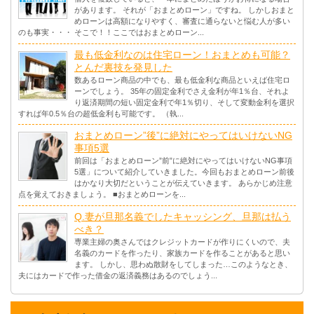
があります。 それが「おまとめローン」ですね。 しかしおまと
めローンは高額になりやすく、審査に通らないと悩む人が多い
のも事実・・・ そこで！！ここではおまとめローン...
最も低金利なのは住宅ローン！おまとめも可能？
とんだ裏技を発見した
数あるローン商品の中でも、最も低金利な商品といえば住宅ロ
ーンでしょう。 35年の固定金利でさえ金利が年1％台、それよ
り返済期間の短い固定金利で年1％切り、そして変動金利を選択
すれば年0.5％台の超低金利も可能です。 （執...
おまとめローン”後”に絶対にやってはいけないNG
事項5選
前回は「おまとめローン”前”に絶対にやってはいけないNG事項
5選」について紹介していきました。今回もおまとめローン前後
はかなり大切だということが伝えていきます。 あらかじめ注意
点を覚えておきましょう。 ■おまとめローンを...
Q.妻が旦那名義でしたキャッシング、旦那は払う
べき？
専業主婦の奥さんではクレジットカードが作りにくいので、夫
名義のカードを作ったり、家族カードを作ることがあると思い
ます。 しかし、思わぬ散財をしてしまった…このようなとき、
夫にはカードで作った借金の返済義務はあるのでしょう...