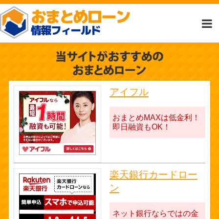
アイフル
おまとめMAXは低金利！
即日融資もOK！
楽天銀行カードロー
ン
ネット銀行ならではの金