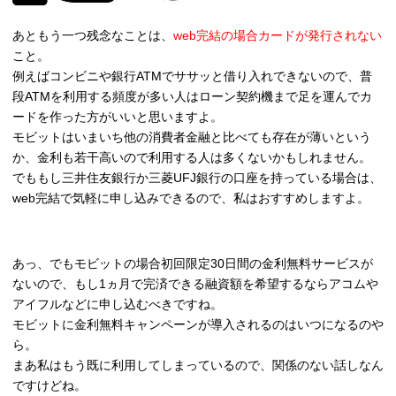
あともう一つ残念なことは、
web完結の場合カードが発行されない
こと。
例えばコンビニや銀行ATMでササッと借り入れできないので、普
段ATMを利用する頻度が多い人はローン契約機まで足を運んでカ
ードを作った方がいいと思いますよ。
モビットはいまいち他の消費者金融と比べても存在が薄いという
か、金利も若干高いので利用する人は多くないかもしれません。
でももし三井住友銀行か三菱UFJ銀行の口座を持っている場合は、
web完結で気軽に申し込みできるので、私はおすすめしますよ。
あっ、でもモビットの場合初回限定30日間の金利無料サービスが
ないので、もし1ヵ月で完済できる融資額を希望するならアコムや
アイフルなどに申し込むべきですね。
モビットに金利無料キャンペーンが導入されるのはいつになるのや
ら。
まあ私はもう既に利用してしまっているので、関係のない話しなん
ですけどね。