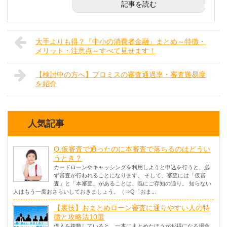
記事を読む
大手よりも得？『中小の消費者金融』まとめ～特徴・
メリット・注意点～すべて見せます！
【検討中の方へ】プロミスの審査通過率・審査難易度
を紹介
人気記事
Q.仮審査で通ったのに本審査で落ちるのはどうい
うとき？
カードローンやキャッシングを利用しようと申込を行うと、必
ず審査が行われることになります。 そして、審査には「仮審
査」と「本審査」があることは、既にご存知の通り。 知らない
人はもう一度おさらいしておきましょう。（⇒Q「おま...
【裏技】おまとめローン審査に通りやすい人の特
徴と攻略法10選
借入を複数していると、一本にまとめたほうがお得になる場合