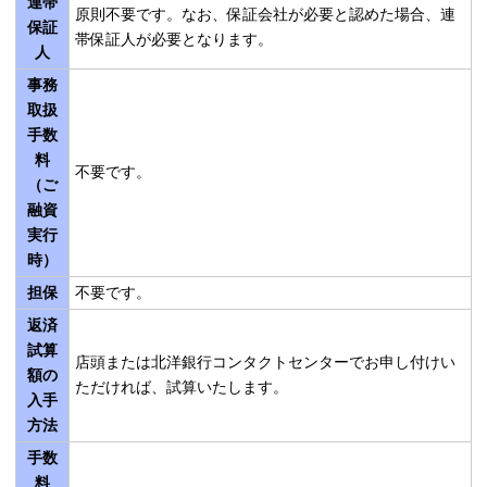
連帯
原則不要です。なお、保証会社が必要と認めた場合、連
保証
帯保証人が必要となります。
人
事務
取扱
手数
料
不要です。
（ご
融資
実行
時）
担保
不要です。
返済
試算
店頭または北洋銀行コンタクトセンターでお申し付けい
額の
ただければ、試算いたします。
入手
方法
手数
料