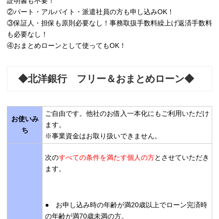
証明書も不要！
②パート・アルバイト・派遣社員の方も申し込みOK！
③保証人・担保も原則必要なし！事務取扱手数料繰上げ返済手数料
も必要なし！
④おまとめローンとして使ってもOK！
◆北洋銀行 フリー＆おまとめローン◆
ご自由です。他社のお借入一本化にもご利用いただけ
お使いみ
ます。
ち
※事業資金はお取り扱いできません。
次の
すべての条件を満たす個人の方
とさせていただき
ます。
● お申し込み時の年齢が満20歳以上でローン完済時
の年齢が満70歳未満の方。