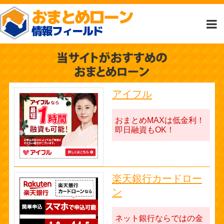
アイフル
おまとめMAXは低金利！
即日融資もOK！
楽天銀行カードロー
ン
ネット銀行ならではの金