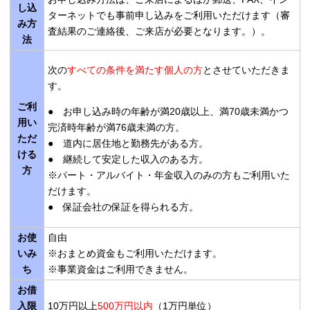
し込
ターネットでも事前申し込みをご利用いただけます（審
み方
査結果のご連絡後、ご来店が必要となります。）。
法
次の
すべての条件を満たす個人の方
とさせていただきま
す。
ご利
● お申し込み時の年齢が満20歳以上、満70歳未満かつ
用い
完済時年齢が満76歳未満の方。
ただ
● 道内に居住地と勤務先がある方。
ける
● 継続して安定した収入のある方。
方
※パート・アルバイト・年金収入のみの方もご利用いた
だけます。
● 保証会社の保証を得られる方。
お使
自由
いみ
※おまとめ資金もご利用いただけます。
ち
※事業資金はご利用できません。
お借
入限
10万円以上
500万円以内
（1万円単位）