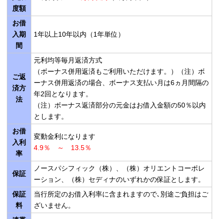
度額
お借
入期
1年以上10年以内（1年単位）
間
元利均等毎月返済方式
（ボーナス併用返済もご利用いただけます。）（注）ボ
ご返
ーナス併用返済の場合、ボーナス支払い月は6ヵ月間隔の
済方
年2回となります。
法
（注）ボーナス返済部分の元金はお借入金額の50％以内
とします。
お借
変動金利になります
入利
4.9％ ～ 13.5％
率
ノースパシフィック（株）、（株）オリエントコーポレ
保証
ーション、（株）セディナのいずれかの保証とします。
保証
当行所定のお借入利率に含まれますので､別途ご負担はご
料
ざいません。