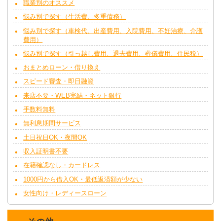
職業別のオススメ
悩み別で探す（生活費、多重債務）
悩み別で探す（車検代、出産費用、入院費用、不妊治療、介護
費用）
悩み別で探す（引っ越し費用、退去費用、葬儀費用、住民税）
おまとめローン・借り換え
スピード審査・即日融資
来店不要・WEB完結・ネット銀行
手数料無料
無利息期間サービス
土日祝日OK・夜間OK
収入証明書不要
在籍確認なし・カードレス
1000円から借入OK・最低返済額が少ない
女性向け・レディースローン