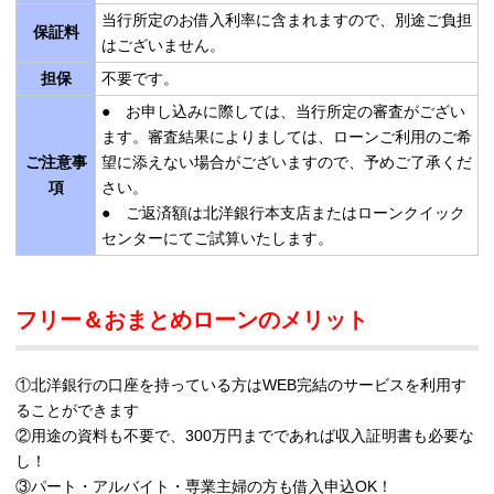
当行所定のお借入利率に含まれますので、別途ご負担
保証料
はございません。
担保
不要です。
● お申し込みに際しては、当行所定の審査がござい
ます。審査結果によりましては、ローンご利用のご希
ご注意事
望に添えない場合がございますので、予めご了承くだ
項
さい。
● ご返済額は北洋銀行本支店またはローンクイック
センターにてご試算いたします。
フリー＆おまとめローンのメリット
①北洋銀行の口座を持っている方はWEB完結のサービスを利用す
ることができます
②用途の資料も不要で、300万円までであれば収入証明書も必要な
し！
③パート・アルバイト・専業主婦の方も借入申込OK！