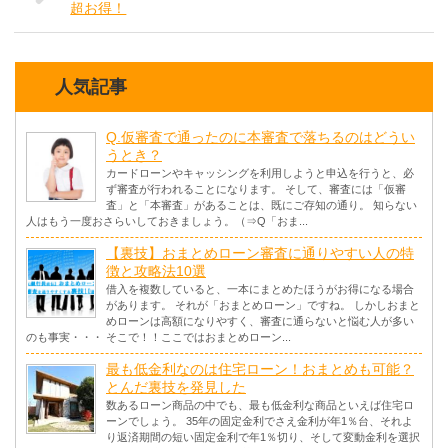
超お得！
人気記事
Q.仮審査で通ったのに本審査で落ちるのはどうい
うとき？
カードローンやキャッシングを利用しようと申込を行うと、必
ず審査が行われることになります。 そして、審査には「仮審
査」と「本審査」があることは、既にご存知の通り。 知らない
人はもう一度おさらいしておきましょう。（⇒Q「おま...
【裏技】おまとめローン審査に通りやすい人の特
徴と攻略法10選
借入を複数していると、一本にまとめたほうがお得になる場合
があります。 それが「おまとめローン」ですね。 しかしおまと
めローンは高額になりやすく、審査に通らないと悩む人が多い
のも事実・・・ そこで！！ここではおまとめローン...
最も低金利なのは住宅ローン！おまとめも可能？
とんだ裏技を発見した
数あるローン商品の中でも、最も低金利な商品といえば住宅ロ
ーンでしょう。 35年の固定金利でさえ金利が年1％台、それよ
り返済期間の短い固定金利で年1％切り、そして変動金利を選択