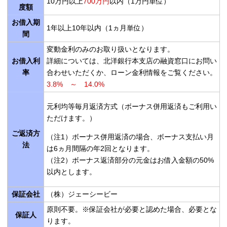
10万円以上
700万円
以内（1万円単位）
度額
お借入期
1年以上10年以内（1ヵ月単位）
間
変動金利のみのお取り扱いとなります。
お借入利
詳細については、北洋銀行本支店の融資窓口にお問い
率
合わせいただくか、ローン金利情報をご覧ください。
3.8% ～ 14.0%
元利均等毎月返済方式（ボーナス併用返済もご利用い
ただけます。）
ご返済方
（注1）ボーナス併用返済の場合、ボーナス支払い月
法
は6ヵ月間隔の年2回となります。
（注2）ボーナス返済部分の元金はお借入金額の50%
以内とします。
保証会社
（株）ジェーシービー
原則不要。※保証会社が必要と認めた場合、必要とな
保証人
ります。