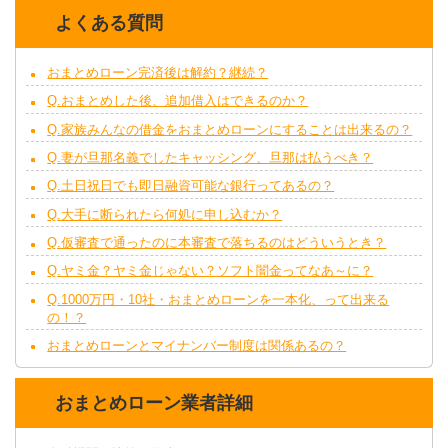
よくある質問
おまとめローン完済後は解約？継続？
Q.おまとめした後、追加借入はできるのか？
Q.家族みんなの借金をおまとめローンにすることは出来るの？
Q.妻が旦那名義でしたキャッシング、旦那は払うべき？
Q.土日祝日でも即日融資可能な銀行ってあるの？
Q.大手に断られたら何処に申し込むか？
Q.仮審査で通ったのに本審査で落ちるのはどういうとき？
Q.ヤミ金？ヤミ金じゃない？ソフト闇金ってなあ～に？
Q.1000万円・10社・おまとめローンを一本化、って出来る
の！？
おまとめローンとマイナンバー制度は関係あるの？
おまとめローン業者詳細