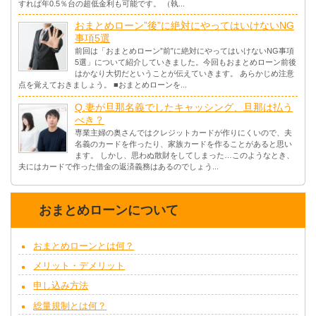
すれば年0.5％台の超低金利も可能です。 （執...
おまとめローン”後”に絶対にやってはいけないNG
事項5選
前回は「おまとめローン”前”に絶対にやってはいけないNG事項
5選」について紹介していきました。今回もおまとめローン前後
はかなり大切だということが伝えていきます。 あらかじめ注意
点を覚えておきましょう。 ■おまとめローンを...
Q.妻が旦那名義でしたキャッシング、旦那は払う
べき？
専業主婦の奥さんではクレジットカードが作りにくいので、夫
名義のカードを作ったり、家族カードを作ることがあると思い
ます。 しかし、思わぬ散財をしてしまった…このようなとき、
夫にはカードで作った借金の返済義務はあるのでしょう...
おまとめローンについて
おまとめローンとは何？
メリット・デメリット
申し込み方法
総量規制とは何？