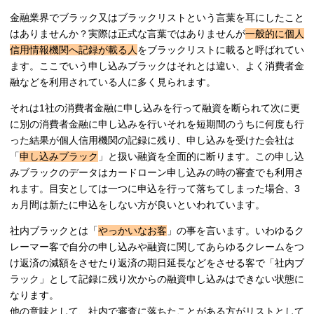
金融業界でブラック又はブラックリストという言葉を耳にしたこと
はありませんか？実際は正式な言葉ではありませんが
一般的に個人
信用情報機関へ記録が載る人
をブラックリストに載ると呼ばれてい
ます。ここでいう申し込みブラックはそれとは違い、よく消費者金
融などを利用されている人に多く見られます。
それは1社の消費者金融に申し込みを行って融資を断られて次に更
に別の消費者金融に申し込みを行いそれを短期間のうちに何度も行
った結果が個人信用機関の記録に残り、申し込みを受けた会社は
「
申し込みブラック
」と扱い融資を全面的に断ります。この申し込
みブラックのデータはカードローン申し込みの時の審査でも利用さ
れます。目安としては一つに申込を行って落ちてしまった場合、3
ヵ月間は新たに申込をしない方が良いといわれています。
社内ブラックとは「
やっかいなお客
」の事を言います。いわゆるク
レーマー客で自分の申し込みや融資に関してあらゆるクレームをつ
け返済の減額をさせたり返済の期日延長などをさせる客で「社内ブ
ラック」として記録に残り次からの融資申し込みはできない状態に
なります。
他の意味として、社内で審査に落ちたことがある方がリストとして