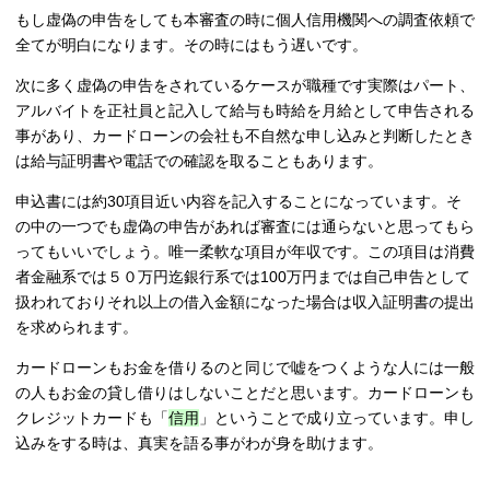
もし虚偽の申告をしても本審査の時に個人信用機関への調査依頼で
全てが明白になります。その時にはもう遅いです。
次に多く虚偽の申告をされているケースが職種です実際はパート、
アルバイトを正社員と記入して給与も時給を月給として申告される
事があり、カードローンの会社も不自然な申し込みと判断したとき
は給与証明書や電話での確認を取ることもあります。
申込書には約30項目近い内容を記入することになっています。そ
の中の一つでも虚偽の申告があれば審査には通らないと思ってもら
ってもいいでしょう。唯一柔軟な項目が年収です。この項目は消費
者金融系では５０万円迄銀行系では100万円までは自己申告として
扱われておりそれ以上の借入金額になった場合は収入証明書の提出
を求められます。
カードローンもお金を借りるのと同じで嘘をつくような人には一般
の人もお金の貸し借りはしないことだと思います。カードローンも
クレジットカードも「
信用
」ということで成り立っています。申し
込みをする時は、真実を語る事がわが身を助けます。