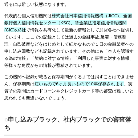
通るには難しい状態になります。
代表的な個人信用機関は
株式会社日本信用情報機構（JICC)、全国
銀行個人信用情報センター（KSC)、賃金業法指定信用情報機関
(CIC)の3社
で情報を共有化して最新の情報として加盟各社へ提供し
ています。ここでの記録としては過去の金融事故,延滞・債務整
理・自己破産などをはじめとして細かなもので１日の金融業者への
申し込み回数なども記録されています。その他にも「本人を認識す
る為の情報」「契約に対する情報」「利用した事実に対する情報」
等様々な角度からの情報が蓄積されています。
この機関へ記録が載ると保存期間がくるまでは消すことはできませ
ん。保存期間は
短いもので6ヶ月長いもので10年保存されます
。実
質その期間はカードローンやクレジットカード等の審査は難しいと
思われても間違いないでしょう。
○申し込みブラック、社内ブラックでの審査落
ち