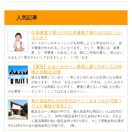
人気記事
Q.仮審査で通ったのに本審査で落ちるのはどうい
うとき？
カードローンやキャッシングを利用しようと申込を行うと、必
ず審査が行われることになります。 そして、審査には「仮審
査」と「本審査」があることは、既にご存知の通り。 知らない
人はもう一度おさらいしておきましょう。（⇒Q「おま...
【裏技】おまとめローン審査に通りやすい人の特
徴と攻略法10選
借入を複数していると、一本にまとめたほうがお得になる場合
があります。 それが「おまとめローン」ですね。 しかしおまと
めローンは高額になりやすく、審査に通らないと悩む人が多い
のも事実・・・ そこで！！ここではおまとめローン...
最も低金利なのは住宅ローン！おまとめも可能？
とんだ裏技を発見した
数あるローン商品の中でも、最も低金利な商品といえば住宅ロ
ーンでしょう。 35年の固定金利でさえ金利が年1％台、それよ
り返済期間の短い固定金利で年1％切り、そして変動金利を選択
すれば年0.5％台の超低金利も可能です。 （執...