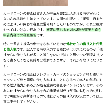
カードローンの審査は皆さんが申込み書に記入される時やWebに
入力される時から始まっています。人間の心理として審査に通るた
めによりいい内容で審査に通り易くしたいものですが、それは絶対
やってはいけない行為です。
審査に落ちる原因の2割が事実と違う
申告内容での審査落ち
です。
特に一番多く虚偽の申告をされているのが
他社からの借り入れ件数
と借入額
です。記入する時や入力する際にやはり気になるのが「他
社からの借り入れが多いと通らないのでは」と思いつい実際より少
なく書きたくなる気持ちは理解できますが、それが命取りになりま
す。
カードローンの場合はクレジットカードのショッピング枠と違いキ
ャッシング枠と同様に借り入れすることになるので本人の年収に対
する返済能力があるかが最も重要な審査ポイントになります。その
為に他社からの借り入れを含め総量規制枠（年収の1/3)内での貸し
付け可能かが判断されるので他社からの借り入れ状況については正
直に申告してください。