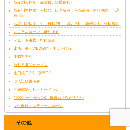
悩み別で探す（生活費、多重債務）
悩み別で探す（車検代、出産費用、入院費用、不妊治療、介護
費用）
悩み別で探す（引っ越し費用、退去費用、葬儀費用、住民税）
おまとめローン・借り換え
スピード審査・即日融資
来店不要・WEB完結・ネット銀行
手数料無料
無利息期間サービス
土日祝日OK・夜間OK
収入証明書不要
在籍確認なし・カードレス
1000円から借入OK・最低返済額が少ない
女性向け・レディースローン
その他