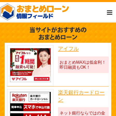
アイフル
おまとめMAXは低金利！
即日融資もOK！
楽天銀行カードロー
ン
ネット銀行ならではの金