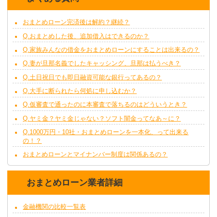
おまとめローン完済後は解約？継続？
Q.おまとめした後、追加借入はできるのか？
Q.家族みんなの借金をおまとめローンにすることは出来るの？
Q.妻が旦那名義でしたキャッシング、旦那は払うべき？
Q.土日祝日でも即日融資可能な銀行ってあるの？
Q.大手に断られたら何処に申し込むか？
Q.仮審査で通ったのに本審査で落ちるのはどういうとき？
Q.ヤミ金？ヤミ金じゃない？ソフト闇金ってなあ～に？
Q.1000万円・10社・おまとめローンを一本化、って出来る
の！？
おまとめローンとマイナンバー制度は関係あるの？
おまとめローン業者詳細
金融機関の比較一覧表