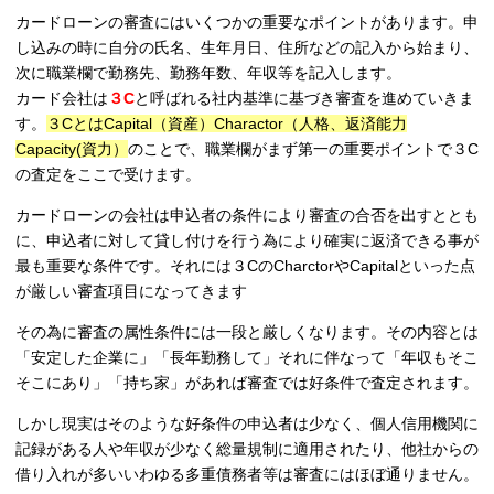
カードローンの審査にはいくつかの重要なポイントがあります。申
し込みの時に自分の氏名、生年月日、住所などの記入から始まり、
次に職業欄で勤務先、勤務年数、年収等を記入します。
カード会社は
３C
と呼ばれる社内基準に基づき審査を進めていきま
す。
３CとはCapital（資産）Charactor（人格、返済能力
Capacity(資力）
のことで、職業欄がまず第一の重要ポイントで３C
の査定をここで受けます。
カードローンの会社は申込者の条件により審査の合否を出すととも
に、申込者に対して貸し付けを行う為により確実に返済できる事が
最も重要な条件です。それには３CのCharctorやCapitalといった点
が厳しい審査項目になってきます
その為に審査の属性条件には一段と厳しくなります。その内容とは
「安定した企業に」「長年勤務して」それに伴なって「年収もそこ
そこにあり」「持ち家」があれば審査では好条件で査定されます。
しかし現実はそのような好条件の申込者は少なく、個人信用機関に
記録がある人や年収が少なく総量規制に適用されたり、他社からの
借り入れが多いいわゆる多重債務者等は審査にはほぼ通りません。