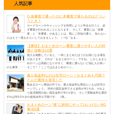
人気記事
Q.仮審査で通ったのに本審査で落ちるのはどうい
うとき？
カードローンやキャッシングを利用しようと申込を行うと、必
ず審査が行われることになります。 そして、審査には「仮審
査」と「本審査」があることは、既にご存知の通り。 知らない
人はもう一度おさらいしておきましょう。（⇒Q「おま...
【裏技】おまとめローン審査に通りやすい人の特
徴と攻略法10選
借入を複数していると、一本にまとめたほうがお得になる場合
があります。 それが「おまとめローン」ですね。 しかしおまと
めローンは高額になりやすく、審査に通らないと悩む人が多い
のも事実・・・ そこで！！ここではおまとめローン...
最も低金利なのは住宅ローン！おまとめも可能？
とんだ裏技を発見した
数あるローン商品の中でも、最も低金利な商品といえば住宅ロ
ーンでしょう。 35年の固定金利でさえ金利が年1％台、それよ
り返済期間の短い固定金利で年1％切り、そして変動金利を選択
すれば年0.5％台の超低金利も可能です。 （執...
おまとめローン”後”に絶対にやってはいけないNG
事項5選
前回は「おまとめローン”前”に絶対にやってはいけないNG事項