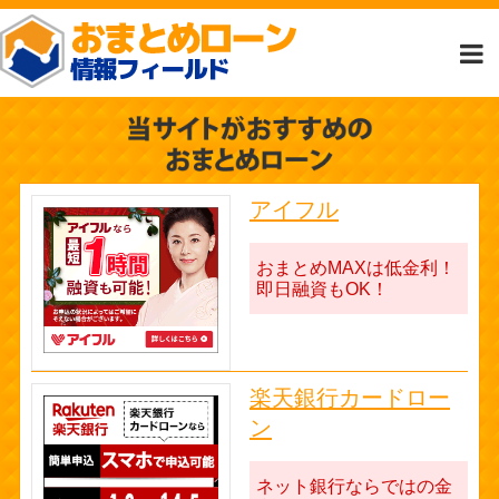
アイフル
おまとめMAXは低金利！
即日融資もOK！
楽天銀行カードロー
ン
ネット銀行ならではの金