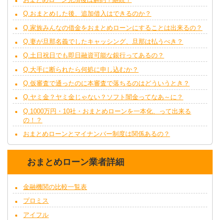
Q.おまとめした後、追加借入はできるのか？
Q.家族みんなの借金をおまとめローンにすることは出来るの？
Q.妻が旦那名義でしたキャッシング、旦那は払うべき？
Q.土日祝日でも即日融資可能な銀行ってあるの？
Q.大手に断られたら何処に申し込むか？
Q.仮審査で通ったのに本審査で落ちるのはどういうとき？
Q.ヤミ金？ヤミ金じゃない？ソフト闇金ってなあ～に？
Q.1000万円・10社・おまとめローンを一本化、って出来る
の！？
おまとめローンとマイナンバー制度は関係あるの？
おまとめローン業者詳細
金融機関の比較一覧表
プロミス
アイフル