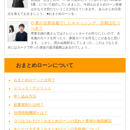
5選」について紹介していきました。今回もおまとめローン前後
はかなり大切だということが伝えていきます。 あらかじめ注意
点を覚えておきましょう。 ■おまとめローンを...
Q.妻が旦那名義でしたキャッシング、旦那は払う
べき？
専業主婦の奥さんではクレジットカードが作りにくいので、夫
名義のカードを作ったり、家族カードを作ることがあると思い
ます。 しかし、思わぬ散財をしてしまった…このようなとき、
夫にはカードで作った借金の返済義務はあるのでしょう...
おまとめローンについて
おまとめローンとは何？
メリット・デメリット
申し込み方法
総量規制とは何？
信用情報機関とは？
コツはコレだけ！おまとめローンの流れと事例を徹底解説
あなたは大丈夫？おまとめローンの失敗例について