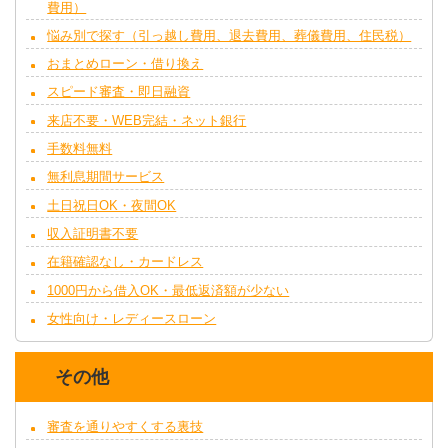
費用）
悩み別で探す（引っ越し費用、退去費用、葬儀費用、住民税）
おまとめローン・借り換え
スピード審査・即日融資
来店不要・WEB完結・ネット銀行
手数料無料
無利息期間サービス
土日祝日OK・夜間OK
収入証明書不要
在籍確認なし・カードレス
1000円から借入OK・最低返済額が少ない
女性向け・レディースローン
その他
審査を通りやすくする裏技