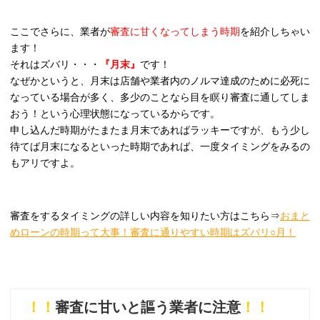
ここでさらに、業者が
審査に甘くなってしまう時期
を紹介しちゃい
ます！
それはズバリ・・・
『月末』
です！
なぜかというと、月末は店舗や業者内のノルマ達成のために必死に
なっている場合が多く、多少のことなら目を瞑り審査に通してしま
おう！という心理状態になっているからです。
申し込んだ時期がたまたま月末であればラッキーですが、もう少し
待てば月末になるといった時期であれば、一度タイミングをみるの
もアリですよ。
審査をするタイミングの詳しい内容を知りたい方はこちら⇒
おまと
めローンの時期って大事！審査に通りやすい時期はズバリ○月！
！！
審査に甘いと謳う業者に注意
！！