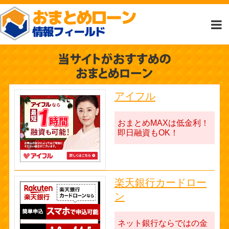
アイフル
おまとめMAXは低金利！
即日融資もOK！
楽天銀行カードロー
ン
ネット銀行ならではの金