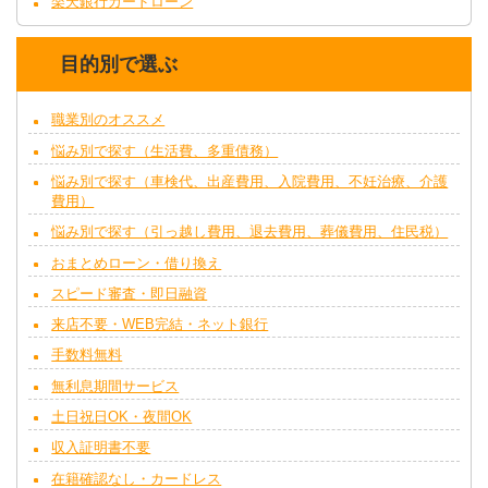
楽天銀行カードローン
目的別で選ぶ
職業別のオススメ
悩み別で探す（生活費、多重債務）
悩み別で探す（車検代、出産費用、入院費用、不妊治療、介護
費用）
悩み別で探す（引っ越し費用、退去費用、葬儀費用、住民税）
おまとめローン・借り換え
スピード審査・即日融資
来店不要・WEB完結・ネット銀行
手数料無料
無利息期間サービス
土日祝日OK・夜間OK
収入証明書不要
在籍確認なし・カードレス