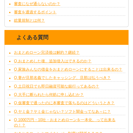
審査になぜ通らないのか？
審査を通過するポイント
総量規制とは何？
よくある質問
おまとめローン完済後は解約？継続？
Q.おまとめした後、追加借入はできるのか？
Q.家族みんなの借金をおまとめローンにすることは出来るの？
Q.妻が旦那名義でしたキャッシング、旦那は払うべき？
Q.土日祝日でも即日融資可能な銀行ってあるの？
Q.大手に断られたら何処に申し込むか？
Q.仮審査で通ったのに本審査で落ちるのはどういうとき？
Q.ヤミ金？ヤミ金じゃない？ソフト闇金ってなあ～に？
Q.1000万円・10社・おまとめローンを一本化、って出来る
の！？