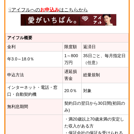
☟アイフルへの
お申込み
はこちらから
アイフル概要
金利
限度額
返済日
1～800
35日ごと、毎月指定日
年3.0～18.0％
万円
（任意）
遅延損
申込方法
総量規制
害金
インターネット・電話・窓
20.0％
対象
口・自動契約機
契約日の翌日から30日間(初回の
無利息期間
み)
・満20歳以上70歳未満の安定し
た収入がある方
・保証会社の保証を受けられる