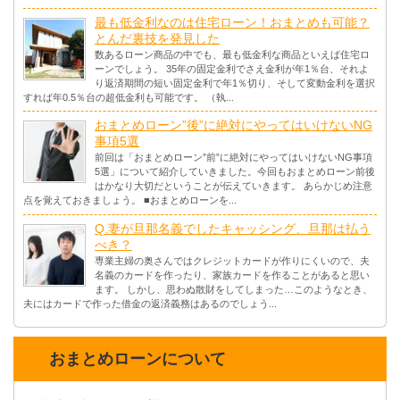
最も低金利なのは住宅ローン！おまとめも可能？
とんだ裏技を発見した
数あるローン商品の中でも、最も低金利な商品といえば住宅ロ
ーンでしょう。 35年の固定金利でさえ金利が年1％台、それよ
り返済期間の短い固定金利で年1％切り、そして変動金利を選択
すれば年0.5％台の超低金利も可能です。 （執...
おまとめローン”後”に絶対にやってはいけないNG
事項5選
前回は「おまとめローン”前”に絶対にやってはいけないNG事項
5選」について紹介していきました。今回もおまとめローン前後
はかなり大切だということが伝えていきます。 あらかじめ注意
点を覚えておきましょう。 ■おまとめローンを...
Q.妻が旦那名義でしたキャッシング、旦那は払う
べき？
専業主婦の奥さんではクレジットカードが作りにくいので、夫
名義のカードを作ったり、家族カードを作ることがあると思い
ます。 しかし、思わぬ散財をしてしまった…このようなとき、
夫にはカードで作った借金の返済義務はあるのでしょう...
おまとめローンについて