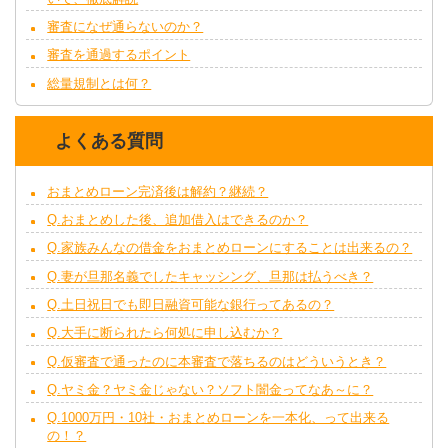
審査になぜ通らないのか？
審査を通過するポイント
総量規制とは何？
よくある質問
おまとめローン完済後は解約？継続？
Q.おまとめした後、追加借入はできるのか？
Q.家族みんなの借金をおまとめローンにすることは出来るの？
Q.妻が旦那名義でしたキャッシング、旦那は払うべき？
Q.土日祝日でも即日融資可能な銀行ってあるの？
Q.大手に断られたら何処に申し込むか？
Q.仮審査で通ったのに本審査で落ちるのはどういうとき？
Q.ヤミ金？ヤミ金じゃない？ソフト闇金ってなあ～に？
Q.1000万円・10社・おまとめローンを一本化、って出来る
の！？