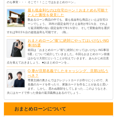
のも事実・・・ そこで！！ここではおまとめローン...
最も低金利なのは住宅ローン！おまとめも可能？
とんだ裏技を発見した
数あるローン商品の中でも、最も低金利な商品といえば住宅ロ
ーンでしょう。 35年の固定金利でさえ金利が年1％台、それよ
り返済期間の短い固定金利で年1％切り、そして変動金利を選択
すれば年0.5％台の超低金利も可能です。 （執...
おまとめローン”後”に絶対にやってはいけないNG
事項5選
前回は「おまとめローン”前”に絶対にやってはいけないNG事項
5選」について紹介していきました。今回もおまとめローン前後
はかなり大切だということが伝えていきます。 あらかじめ注意
点を覚えておきましょう。 ■おまとめローンを...
Q.妻が旦那名義でしたキャッシング、旦那は払う
べき？
専業主婦の奥さんではクレジットカードが作りにくいので、夫
名義のカードを作ったり、家族カードを作ることがあると思い
ます。 しかし、思わぬ散財をしてしまった…このようなとき、
夫にはカードで作った借金の返済義務はあるのでしょう...
おまとめローンについて