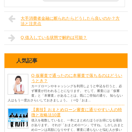
大手消費者金融に断られたらどうしたら良いのか？方
法と注意点
Q.借入している状態で解約は可能？
人気記事
Q.仮審査で通ったのに本審査で落ちるのはどうい
うとき？
カードローンやキャッシングを利用しようと申込を行うと、必
ず審査が行われることになります。 そして、審査には「仮審
査」と「本審査」があることは、既にご存知の通り。 知らない
人はもう一度おさらいしておきましょう。（⇒Q「おま...
【裏技】おまとめローン審査に通りやすい人の特
徴と攻略法10選
借入を複数していると、一本にまとめたほうがお得になる場合
があります。 それが「おまとめローン」ですね。 しかしおまと
めローンは高額になりやすく、審査に通らないと悩む人が多い