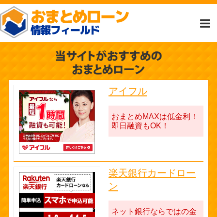
アイフル
おまとめMAXは低金利！
即日融資もOK！
楽天銀行カードロー
ン
ネット銀行ならではの金