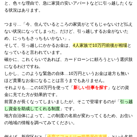
と、色々な理由で、急に家賃の安いアパートなどに引っ越したくな
る状況はあります。
つまり…「今、住んでいるところの家賃がとてもじゃないけど払え
ない状況になってしまった。だけど、引っ越しするお金がないた
め、にっちもさっちもいかない」。
そして、引っ越しにかかるお金は、
4人家族で10万円前後が相場
と
なっていると言われています。
確かに、これくらいであれば、カードローンに頼ろうという選択肢
になるわけですね。
しかし、このような緊急の自体…10万円というお金は途方も無い
ほど貴重なお金になることは言うまでもありません。
それよりも…この10万円を使って「
新しい仕事を探す
」などの資
金に充てた方が効果的です。
前置きが長くなってしまいましたが、そこで登場するのが「
引っ越
し資金を助成してくれる制度
」です。
地方自治体によって、この制度の名前が変わってくるため、お住い
の地域の情報を調べてみてください。
例えば、新宿区だと「
子育てファミリー世帯居住支援
」という名前