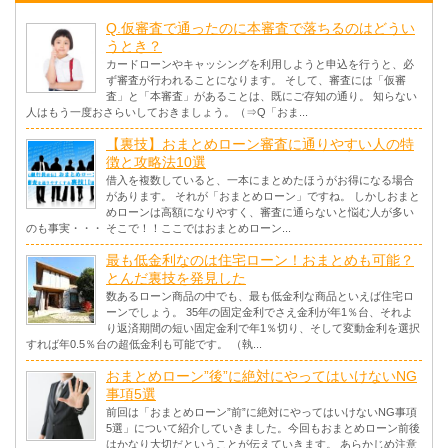
Q.仮審査で通ったのに本審査で落ちるのはどうい
うとき？
カードローンやキャッシングを利用しようと申込を行うと、必
ず審査が行われることになります。 そして、審査には「仮審
査」と「本審査」があることは、既にご存知の通り。 知らない
人はもう一度おさらいしておきましょう。（⇒Q「おま...
【裏技】おまとめローン審査に通りやすい人の特
徴と攻略法10選
借入を複数していると、一本にまとめたほうがお得になる場合
があります。 それが「おまとめローン」ですね。 しかしおまと
めローンは高額になりやすく、審査に通らないと悩む人が多い
のも事実・・・ そこで！！ここではおまとめローン...
最も低金利なのは住宅ローン！おまとめも可能？
とんだ裏技を発見した
数あるローン商品の中でも、最も低金利な商品といえば住宅ロ
ーンでしょう。 35年の固定金利でさえ金利が年1％台、それよ
り返済期間の短い固定金利で年1％切り、そして変動金利を選択
すれば年0.5％台の超低金利も可能です。 （執...
おまとめローン”後”に絶対にやってはいけないNG
事項5選
前回は「おまとめローン”前”に絶対にやってはいけないNG事項
5選」について紹介していきました。今回もおまとめローン前後
はかなり大切だということが伝えていきます。 あらかじめ注意