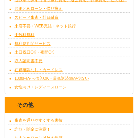
おまとめローン・借り換え
スピード審査・即日融資
来店不要・WEB完結・ネット銀行
手数料無料
無利息期間サービス
土日祝日OK・夜間OK
収入証明書不要
在籍確認なし・カードレス
1000円から借入OK・最低返済額が少ない
女性向け・レディースローン
その他
審査を通りやすくする裏技
詐欺・闇金に注意！
おまとめローン以外の制度