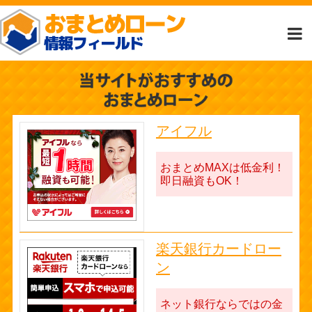
アイフル
おまとめMAXは低金利！
即日融資もOK！
楽天銀行カードロー
ン
ネット銀行ならではの金