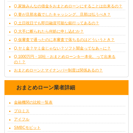
Q.家族みんなの借金をおまとめローンにすることは出来るの？
Q.妻が旦那名義でしたキャッシング、旦那は払うべき？
Q.土日祝日でも即日融資可能な銀行ってあるの？
Q.大手に断られたら何処に申し込むか？
Q.仮審査で通ったのに本審査で落ちるのはどういうとき？
Q.ヤミ金？ヤミ金じゃない？ソフト闇金ってなあ～に？
Q.1000万円・10社・おまとめローンを一本化、って出来る
の！？
おまとめローンとマイナンバー制度は関係あるの？
おまとめローン業者詳細
金融機関の比較一覧表
プロミス
アイフル
SMBCモビット