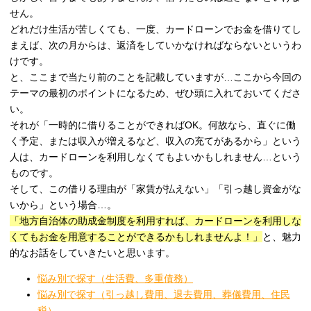
せん。
どれだけ生活が苦しくても、一度、カードローンでお金を借りてし
まえば、次の月からは、返済をしていかなければならないというわ
けです。
と、ここまで当たり前のことを記載していますが…ここから今回の
テーマの最初のポイントになるため、ぜひ頭に入れておいてくださ
い。
それが「一時的に借りることができればOK。何故なら、直ぐに働
く予定、または収入が増えるなど、収入の充てがあるから」という
人は、カードローンを利用しなくてもよいかもしれません…という
ものです。
そして、この借りる理由が「家賃が払えない」「引っ越し資金がな
いから」という場合…。
「地方自治体の助成金制度を利用すれば、カードローンを利用しな
くてもお金を用意することができるかもしれませんよ！」
と、魅力
的なお話をしていきたいと思います。
悩み別で探す（生活費、多重債務）
悩み別で探す（引っ越し費用、退去費用、葬儀費用、住民
税）