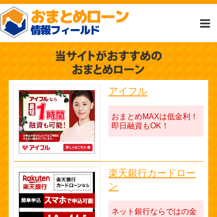
アイフル
おまとめMAXは低金利！
即日融資もOK！
楽天銀行カードロー
ン
ネット銀行ならではの金