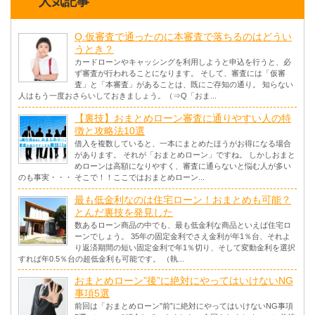
人気記事
Q.仮審査で通ったのに本審査で落ちるのはどうい
うとき？
カードローンやキャッシングを利用しようと申込を行うと、必
ず審査が行われることになります。 そして、審査には「仮審
査」と「本審査」があることは、既にご存知の通り。 知らない
人はもう一度おさらいしておきましょう。（⇒Q「おま...
【裏技】おまとめローン審査に通りやすい人の特
徴と攻略法10選
借入を複数していると、一本にまとめたほうがお得になる場合
があります。 それが「おまとめローン」ですね。 しかしおまと
めローンは高額になりやすく、審査に通らないと悩む人が多い
のも事実・・・ そこで！！ここではおまとめローン...
最も低金利なのは住宅ローン！おまとめも可能？
とんだ裏技を発見した
数あるローン商品の中でも、最も低金利な商品といえば住宅ロ
ーンでしょう。 35年の固定金利でさえ金利が年1％台、それよ
り返済期間の短い固定金利で年1％切り、そして変動金利を選択
すれば年0.5％台の超低金利も可能です。 （執...
おまとめローン”後”に絶対にやってはいけないNG
事項5選
前回は「おまとめローン”前”に絶対にやってはいけないNG事項