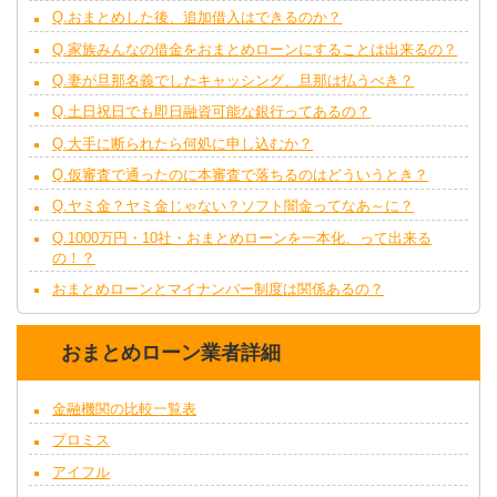
Q.おまとめした後、追加借入はできるのか？
Q.家族みんなの借金をおまとめローンにすることは出来るの？
Q.妻が旦那名義でしたキャッシング、旦那は払うべき？
Q.土日祝日でも即日融資可能な銀行ってあるの？
Q.大手に断られたら何処に申し込むか？
Q.仮審査で通ったのに本審査で落ちるのはどういうとき？
Q.ヤミ金？ヤミ金じゃない？ソフト闇金ってなあ～に？
Q.1000万円・10社・おまとめローンを一本化、って出来る
の！？
おまとめローンとマイナンバー制度は関係あるの？
おまとめローン業者詳細
金融機関の比較一覧表
プロミス
アイフル