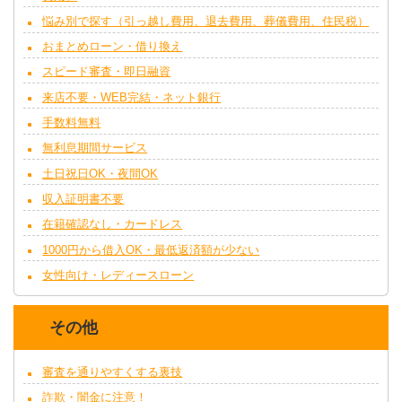
悩み別で探す（引っ越し費用、退去費用、葬儀費用、住民税）
おまとめローン・借り換え
スピード審査・即日融資
来店不要・WEB完結・ネット銀行
手数料無料
無利息期間サービス
土日祝日OK・夜間OK
収入証明書不要
在籍確認なし・カードレス
1000円から借入OK・最低返済額が少ない
女性向け・レディースローン
その他
審査を通りやすくする裏技
詐欺・闇金に注意！