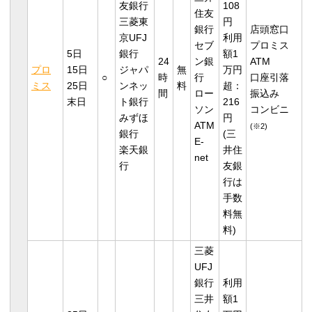
友銀行
108
住友
三菱東
円
銀行
店頭窓口
京UFJ
利用
セブ
プロミス
5日
銀行
額1
24
ン銀
ATM
プロ
15日
ジャパ
無
万円
○
時
行
口座引落
ミス
25日
ンネッ
料
超：
間
ロー
振込み
末日
ト銀行
216
ソン
コンビニ
みずほ
円
ATM
(※2)
銀行
(三
E-
楽天銀
井住
net
行
友銀
行は
手数
料無
料)
三菱
UFJ
銀行
利用
三井
額1