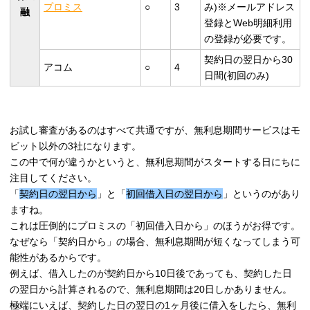
プロミス
○
3
み)※メールアドレス
融
登録とWeb明細利用
の登録が必要です。
契約日の翌日から30
アコム
○
4
日間(初回のみ)
お試し審査があるのはすべて共通ですが、無利息期間サービスはモ
ビット以外の3社になります。
この中で何が違うかというと、無利息期間がスタートする日にちに
注目してください。
「
契約日の翌日から
」と「
初回借入日の翌日から
」というのがあり
ますね。
これは圧倒的にプロミスの「初回借入日から」のほうがお得です。
なぜなら「契約日から」の場合、無利息期間が短くなってしまう可
能性があるからです。
例えば、借入したのが契約日から10日後であっても、契約した日
の翌日から計算されるので、無利息期間は20日しかありません。
極端にいえば、契約した日の翌日の1ヶ月後に借入をしたら、無利