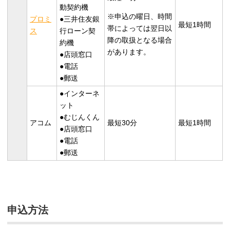
動契約機
※申込の曜日、時間
プロミ
●三井住友銀
最短1時間
帯によっては翌日以
ス
行ローン契
降の取扱となる場合
約機
があります。
●店頭窓口
●電話
●郵送
●インターネ
ット
●むじんくん
アコム
最短30分
最短1時間
●店頭窓口
●電話
●郵送
申込方法