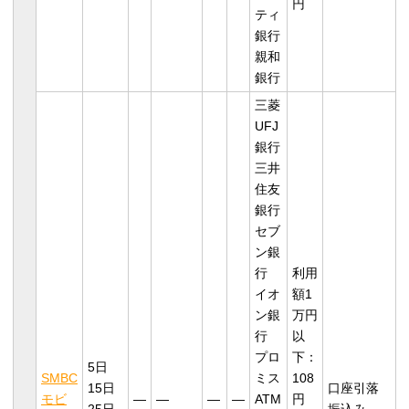
円
ティ
銀行
親和
銀行
三菱
UFJ
銀行
三井
住友
銀行
セブ
ン銀
行
利用
イオ
額1
ン銀
万円
行
以
プロ
下：
5日
SMBC
ミス
108
15日
口座引落
モビ
―
―
―
―
ATM
円