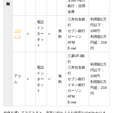
全国の地方
融
銀行・信用
金庫
三井住友銀
利用額1万
電話
行
円以下：
イン
プロ
無
セブン銀行
108円
○
ター
○
ミス
料
ローソン
利用額1万
ネッ
ATM
円超：216
ト
E-net
円
三菱UFJ銀
行
利用額1万
電話
三井住友銀
円以下：
イン
行
アコ
無
108円
○
ター
○
セブン銀行
ム
料
利用額1万
ネッ
イオン銀行
円超：216
ト
ローソン
円
ATM
E-net
全体を通してみてみると、非常に似たような内容なのがわかりま