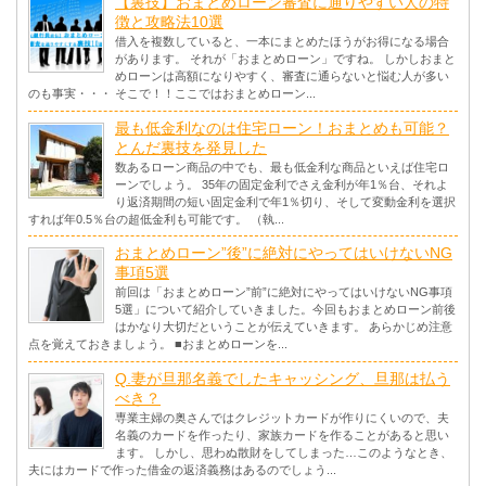
【裏技】おまとめローン審査に通りやすい人の特
徴と攻略法10選
借入を複数していると、一本にまとめたほうがお得になる場合
があります。 それが「おまとめローン」ですね。 しかしおまと
めローンは高額になりやすく、審査に通らないと悩む人が多い
のも事実・・・ そこで！！ここではおまとめローン...
最も低金利なのは住宅ローン！おまとめも可能？
とんだ裏技を発見した
数あるローン商品の中でも、最も低金利な商品といえば住宅ロ
ーンでしょう。 35年の固定金利でさえ金利が年1％台、それよ
り返済期間の短い固定金利で年1％切り、そして変動金利を選択
すれば年0.5％台の超低金利も可能です。 （執...
おまとめローン”後”に絶対にやってはいけないNG
事項5選
前回は「おまとめローン”前”に絶対にやってはいけないNG事項
5選」について紹介していきました。今回もおまとめローン前後
はかなり大切だということが伝えていきます。 あらかじめ注意
点を覚えておきましょう。 ■おまとめローンを...
Q.妻が旦那名義でしたキャッシング、旦那は払う
べき？
専業主婦の奥さんではクレジットカードが作りにくいので、夫
名義のカードを作ったり、家族カードを作ることがあると思い
ます。 しかし、思わぬ散財をしてしまった…このようなとき、
夫にはカードで作った借金の返済義務はあるのでしょう...