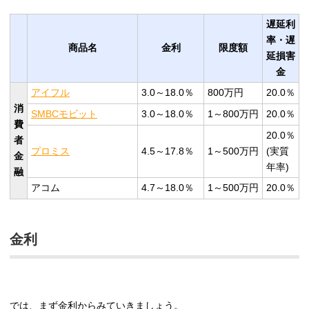
遅延利
率・遅
商品名
金利
限度額
延損害
金
アイフル
3.0～18.0％
800万円
20.0％
消
SMBCモビット
3.0～18.0％
1～800万円
20.0％
費
20.0％
者
プロミス
4.5～17.8％
1～500万円
(実質
金
年率)
融
アコム
4.7～18.0％
1～500万円
20.0％
金利
では、まず金利からみていきましょう。