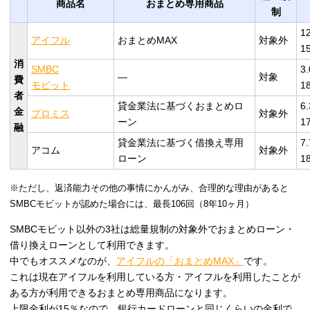
商品名
おまとめ専用商品
制
1
アイフル
おまとめMAX
対象外
1
消
SMBC
3
―
対象
費
モビット
1
者
貸金業法に基づくおまとめロ
6
金
プロミス
対象外
ーン
1
融
貸金業法に基づく借換え専用
7
アコム
対象外
ローン
1
※ただし、返済能力その他の事情にかんがみ、合理的な理由があると
SMBCモビットが認めた場合には、最長106回（8年10ヶ月）
SMBCモビット以外の3社は総量規制の対象外でおまとめローン・
借り換えローンとして利用できます。
中でもオススメなのが、
アイフルの「おまとめMAX」
です。
これは現在アイフルを利用している方・アイフルを利用したことが
ある方が利用できるおまとめ専用商品になります。
上限金利が15％なので、銀行カードローンと同じくらいの金利で