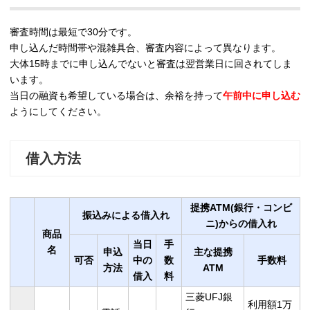
審査時間は最短で30分です。
申し込んだ時間帯や混雑具合、審査内容によって異なります。
大体15時までに申し込んでないと審査は翌営業日に回されてしま
います。
当日の融資も希望している場合は、余裕を持って
午前中に申し込む
ようにしてください。
借入方法
提携ATM(銀行・コンビ
振込みによる借入れ
ニ)からの借入れ
商品
当日
手
名
申込
主な提携
可否
中の
数
手数料
方法
ATM
借入
料
三菱UFJ銀
利用額1万