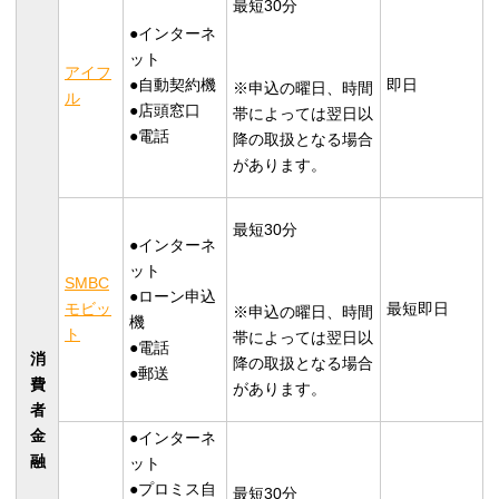
最短30分
●インターネ
ット
アイフ
●自動契約機
即日
※申込の曜日、時間
ル
●店頭窓口
帯によっては翌日以
●電話
降の取扱となる場合
があります。
最短30分
●インターネ
ット
SMBC
●ローン申込
モビッ
最短即日
※申込の曜日、時間
機
ト
帯によっては翌日以
●電話
消
降の取扱となる場合
●郵送
費
があります。
者
金
●インターネ
融
ット
●プロミス自
最短30分