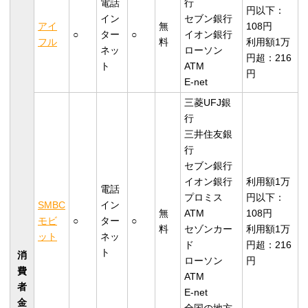
電話
行
円以下：
イン
セブン銀行
アイ
無
108円
○
ター
○
イオン銀行
フル
料
利用額1万
ネッ
ローソン
円超：216
ト
ATM
円
E-net
三菱UFJ銀
行
三井住友銀
行
セブン銀行
イオン銀行
利用額1万
電話
プロミス
円以下：
SMBC
イン
無
ATM
108円
モビ
○
ター
○
料
セゾンカー
利用額1万
ット
ネッ
ド
円超：216
ト
消
ローソン
円
費
ATM
者
E-net
金