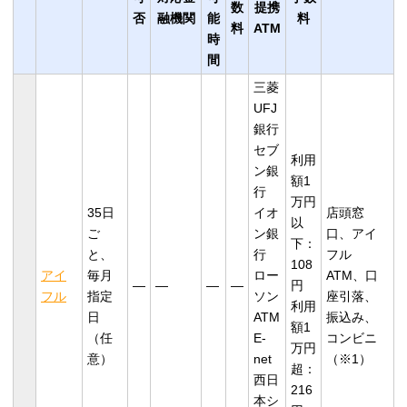
数
提携
否
融機関
能
料
料
ATM
時
間
三菱
UFJ
銀行
セブ
利用
ン銀
額1
行
万円
35日
イオ
店頭窓
以
ご
ン銀
口、アイ
下：
と、
行
フル
108
アイ
毎月
ロー
ATM、口
―
―
―
―
円
フル
指定
ソン
座引落、
利用
日
ATM
振込み、
額1
（任
E-
コンビニ
万円
意）
net
（※1）
超：
西日
216
本シ