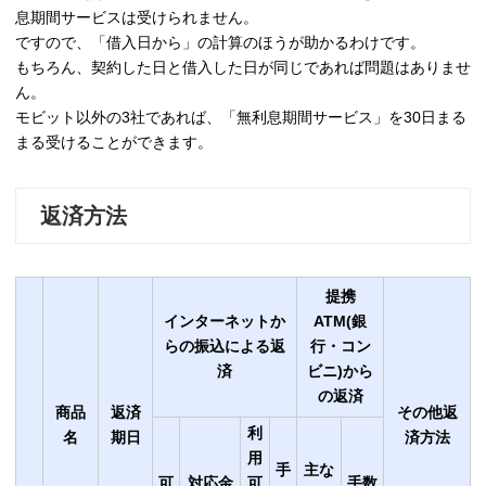
息期間サービスは受けられません。
ですので、「借入日から」の計算のほうが助かるわけです。
もちろん、契約した日と借入した日が同じであれば問題はありませ
ん。
モビット以外の3社であれば、「無利息期間サービス」を30日まる
まる受けることができます。
返済方法
提携
インターネットか
ATM(銀
らの振込による返
行・コン
済
ビニ)から
の返済
商品
返済
その他返
利
名
期日
済方法
用
手
主な
可
対応金
可
手数