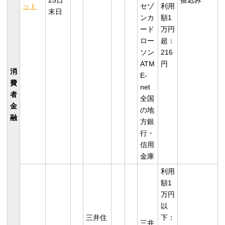
25日
振込み
ット
セゾ
利用
末日
ンカ
額1
ード
万円
ロー
超：
ソン
216
ATM
円
消
E-
費
net
者
全国
金
の地
融
方銀
行・
信用
金庫
利用
額1
万円
以
三井住
下：
三井