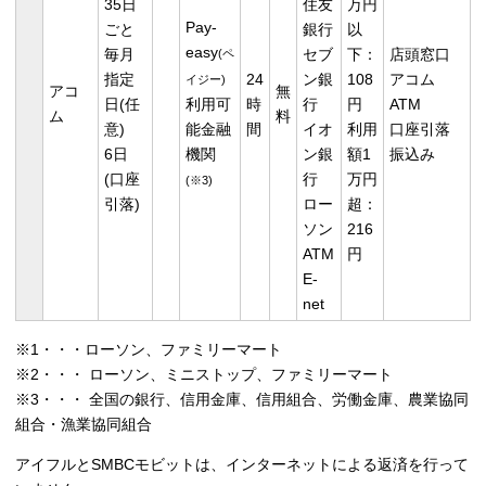
35日
住友
万円
Pay-
ごと
銀行
以
easy
毎月
セブ
下：
店頭窓口
(ペ
指定
24
ン銀
108
アコム
イジー)
アコ
無
日(任
利用可
時
行
円
ATM
ム
料
意)
能金融
間
イオ
利用
口座引落
6日
機関
ン銀
額1
振込み
(口座
行
万円
(※3)
引落)
ロー
超：
ソン
216
ATM
円
E-
net
※1・・・ローソン、ファミリーマート
※2・・・ ローソン、ミニストップ、ファミリーマート
※3・・・ 全国の銀行、信用金庫、信用組合、労働金庫、農業協同
組合・漁業協同組合
アイフルとSMBCモビットは、インターネットによる返済を行って