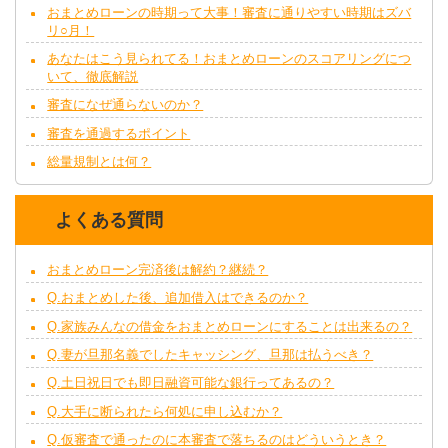
おまとめローンの時期って大事！審査に通りやすい時期はズバ
リ○月！
あなたはこう見られてる！おまとめローンのスコアリングにつ
いて、徹底解説
審査になぜ通らないのか？
審査を通過するポイント
総量規制とは何？
よくある質問
おまとめローン完済後は解約？継続？
Q.おまとめした後、追加借入はできるのか？
Q.家族みんなの借金をおまとめローンにすることは出来るの？
Q.妻が旦那名義でしたキャッシング、旦那は払うべき？
Q.土日祝日でも即日融資可能な銀行ってあるの？
Q.大手に断られたら何処に申し込むか？
Q.仮審査で通ったのに本審査で落ちるのはどういうとき？