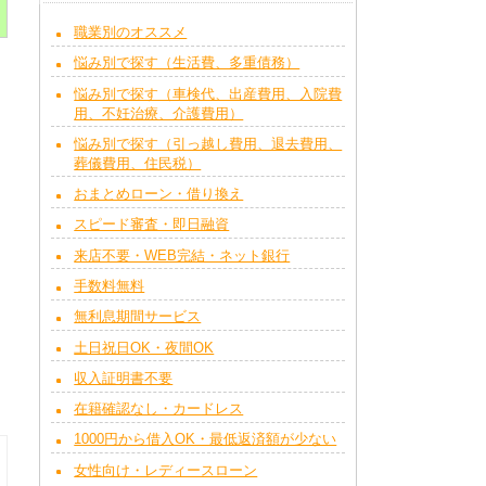
職業別のオススメ
悩み別で探す（生活費、多重債務）
悩み別で探す（車検代、出産費用、入院費
用、不妊治療、介護費用）
悩み別で探す（引っ越し費用、退去費用、
葬儀費用、住民税）
おまとめローン・借り換え
スピード審査・即日融資
来店不要・WEB完結・ネット銀行
手数料無料
無利息期間サービス
土日祝日OK・夜間OK
収入証明書不要
在籍確認なし・カードレス
1000円から借入OK・最低返済額が少ない
女性向け・レディースローン