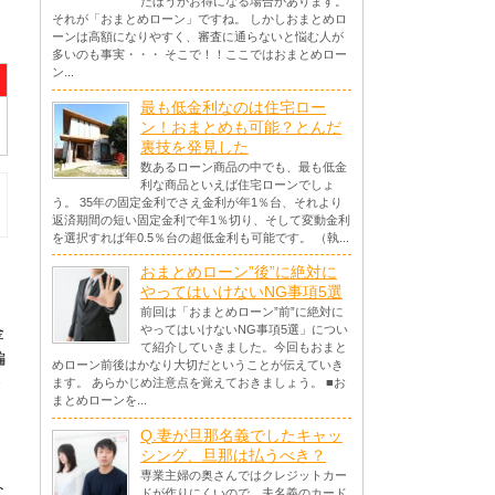
たほうがお得になる場合があります。
それが「おまとめローン」ですね。 しかしおまとめロ
ーンは高額になりやすく、審査に通らないと悩む人が
多いのも事実・・・ そこで！！ここではおまとめロー
ン...
最も低金利なのは住宅ロー
ン！おまとめも可能？とんだ
裏技を発見した
数あるローン商品の中でも、最も低金
利な商品といえば住宅ローンでしょ
う。 35年の固定金利でさえ金利が年1％台、それより
返済期間の短い固定金利で年1％切り、そして変動金利
を選択すれば年0.5％台の超低金利も可能です。 （執...
おまとめローン”後”に絶対に
やってはいけないNG事項5選
前回は「おまとめローン”前”に絶対に
やってはいけないNG事項5選」につい
金
て紹介していきました。今回もおまと
編
めローン前後はかなり大切だということが伝えていき
ます。 あらかじめ注意点を覚えておきましょう。 ■お
まとめローンを...
Q.妻が旦那名義でしたキャッ
シング、旦那は払うべき？
専業主婦の奥さんではクレジットカー
な
ドが作りにくいので、夫名義のカード