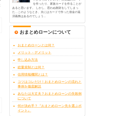
を作ったり、家族カードを作ることが
は
あると思います。 しかし、思わぬ散財をしてしまっ
た…このようなとき、夫にはカードで作った借金の返
済義務はあるのでしょう...
おまとめローンについて
おまとめローンとは何？
メリット・デメリット
申し込み方法
総量規制とは何？
信用情報機関とは？
コツはコレだけ！おまとめローンの流れと
事例を徹底解説
あなたは大丈夫？おまとめローンの失敗例
について
何が決め手？『おまとめローン先を選ぶポ
イント』