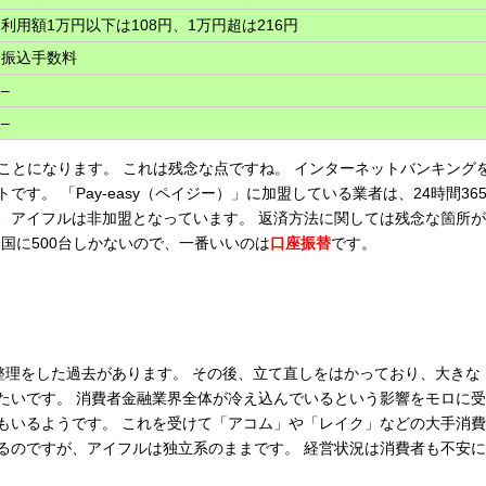
利用額1万円以下は108円、1万円超は216円
振込手数料
–
–
ことになります。 これは残念な点ですね。 インターネットバンキング
。 「Pay-easy（ペイジー）」に加盟している業者は、24時間36
、アイフルは非加盟となっています。 返済方法に関しては残念な箇所が
全国に500台しかないので、一番いいのは
口座振替
です。
債務整理をした過去があります。 その後、立て直しをはかっており、大きな
たいです。 消費者金融業界全体が冷え込んでいるという影響をモロに受
もいるようです。 これを受けて「アコム」や「レイク」などの大手消費
るのですが、アイフルは独立系のままです。 経営状況は消費者も不安に