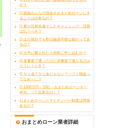
か？
Q.家族みんなの借金をおまとめローンにす
ることは出来るの？
Q.妻が旦那名義でしたキャッシング、旦那
は払うべき？
Q.土日祝日でも即日融資可能な銀行ってあ
を
るの？
5
Q.大手に断られたら何処に申し込むか？
Q.仮審査で通ったのに本審査で落ちるのは
どういうとき？
Q.ヤミ金？ヤミ金じゃない？ソフト闇金っ
てなあ～に？
Q.1000万円・10社・おまとめローンを一
本化、って出来るの！？
おまとめローンとマイナンバー制度は関係
あるの？
おまとめローン業者詳細