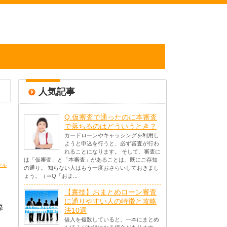
人気記事
Q.仮審査で通ったのに本審査
で落ちるのはどういうとき？
カードローンやキャッシングを利用し
ようと申込を行うと、必ず審査が行わ
れることになります。 そして、審査に
は「仮審査」と「本審査」があることは、既にご存知
フル
の通り。 知らない人はもう一度おさらいしておきまし
ょう。（⇒Q「おま...
【裏技】おまとめローン審査
に通りやすい人の特徴と攻略
際
法10選
借入を複数していると、一本にまとめ