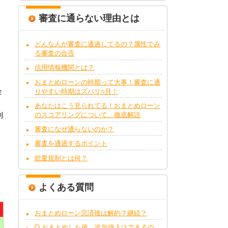
審査に通らない理由とは
どんな人が審査に通過してるの？属性でみ
る審査の合否
信用情報機関とは？
おまとめローンの時期って大事！審査に通
りやすい時期はズバリ○月！
金
あなたはこう見られてる！おまとめローン
のスコアリングについて、徹底解説
利
審査になぜ通らないのか？
審査を通過するポイント
総量規制とは何？
よくある質問
おまとめローン完済後は解約？継続？
Q.おまとめした後、追加借入はできるの