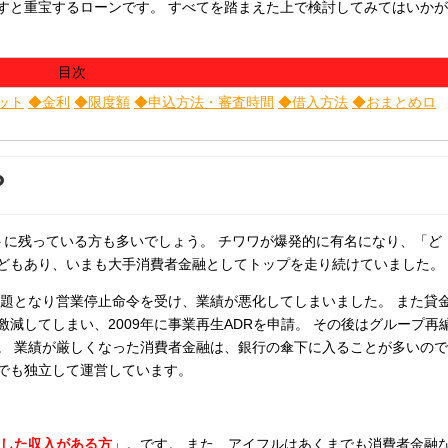
すと重宝するローンです。 すべてを踏まえた上で検討してみてはいかが
目次
ット
◆金利
◆限度額
◆申込方法・審査時間
◆借入方法
◆おまとめロ
？
トに残っている方も多いでしょう。 チワワが爆発的に有名になり、「ど
どもあり、いまも大手消費者金融としてトップを走り続けていました。
問題となり営業停止命令を受け、業績が悪化してしまいました。 また貸
減してしまい、2009年に事業再生ADRを申請。 その後はグループ再
。 業績が厳しくなった消費者金融は、銀行の傘下に入ることが多いので
でも独立して運営しています。
定した収入がある方
」。です。 また、アイフルはあくまでも消費者金融