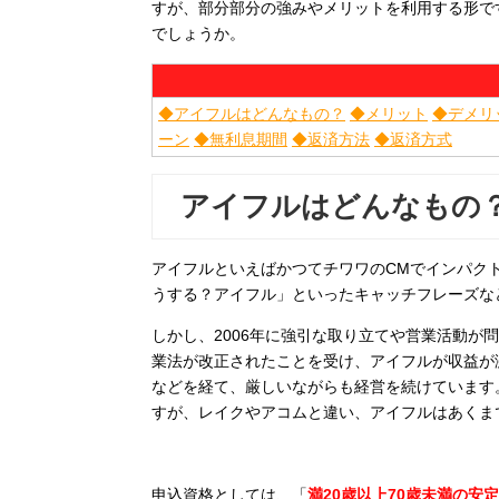
すが、部分部分の強みやメリットを利用する形で
でしょうか。
◆アイフルはどんなもの？
◆メリット
◆デメリ
ーン
◆無利息期間
◆返済方法
◆返済方式
アイフルはどんなもの
アイフルといえばかつてチワワのCMでインパク
うする？アイフル」といったキャッチフレーズな
しかし、2006年に強引な取り立てや営業活動が
業法が改正されたことを受け、アイフルが収益が激
などを経て、厳しいながらも経営を続けています
すが、レイクやアコムと違い、アイフルはあくま
申込資格としては、「
満20歳以上70歳未満の安