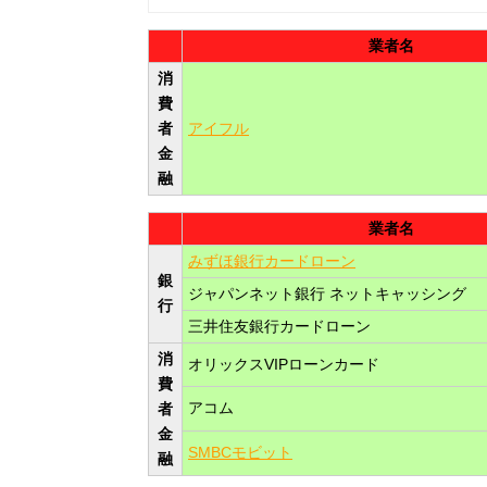
業者名
消
費
者
アイフル
金
融
業者名
みずほ銀行カードローン
銀
ジャパンネット銀行 ネットキャッシング
行
三井住友銀行カードローン
消
オリックスVIPローンカード
費
アコム
者
金
SMBCモビット
融