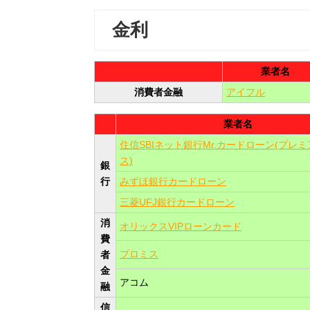
金利
業者名
消費者金融
アイフル
業者名
住信SBIネット銀行Mr.カードローン(プレ
ス)
銀
行
みずほ銀行カードローン
三菱UFJ銀行カードローン
消
オリックスVIPローンカード
費
プロミス
者
金
アコム
融
信