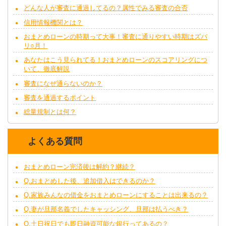
どんな人が審査に通過してるの？属性でみる審査の合否
信用情報機関とは？
おまとめローンの時期って大事！審査に通りやすい時期はズバ
リ○月！
あなたはこう見られてる！おまとめローンのスコアリングにつ
いて、徹底解説
審査になぜ通らないのか？
審査を通過するポイント
総量規制とは何？
よくある質問
おまとめローン完済後は解約？継続？
Q.おまとめした後、追加借入はできるのか？
Q.家族みんなの借金をおまとめローンにすることは出来るの？
Q.妻が旦那名義でしたキャッシング、旦那は払うべき？
Q.土日祝日でも即日融資可能な銀行ってあるの？