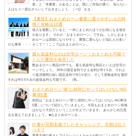
査」と「本審査」があることは、既にご存知の通り。 知らない
人はもう一度おさらいしておきましょう。（⇒Q「おま...
【裏技】おまとめローン審査に通りやすい人の特
徴と攻略法10選
借入を複数していると、一本にまとめたほうがお得になる場合
があります。 それが「おまとめローン」ですね。 しかしおまと
めローンは高額になりやすく、審査に通らないと悩む人が多い
のも事実・・・ そこで！！ここではおまとめローン...
最も低金利なのは住宅ローン！おまとめも可能？
とんだ裏技を発見した
数あるローン商品の中でも、最も低金利な商品といえば住宅ロ
ーンでしょう。 35年の固定金利でさえ金利が年1％台、それよ
り返済期間の短い固定金利で年1％切り、そして変動金利を選択
すれば年0.5％台の超低金利も可能です。 （執...
おまとめローン”後”に絶対にやってはいけないNG
事項5選
前回は「おまとめローン”前”に絶対にやってはいけないNG事項
5選」について紹介していきました。今回もおまとめローン前後
はかなり大切だということが伝えていきます。 あらかじめ注意
点を覚えておきましょう。 ■おまとめローンを...
Q.妻が旦那名義でしたキャッシング、旦那は払う
べき？
専業主婦の奥さんではクレジットカードが作りにくいので、夫