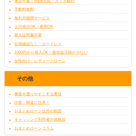
来店不要・WEB完結・ネット銀行
手数料無料
無利息期間サービス
土日祝日OK・夜間OK
収入証明書不要
在籍確認なし・カードレス
1000円から借入OK・最低返済額が少ない
女性向け・レディースローン
その他
審査を通りやすくする裏技
詐欺・闇金に注意！
おまとめローン以外の制度
キャッシング利用者の体験談
おまとめローンコラム