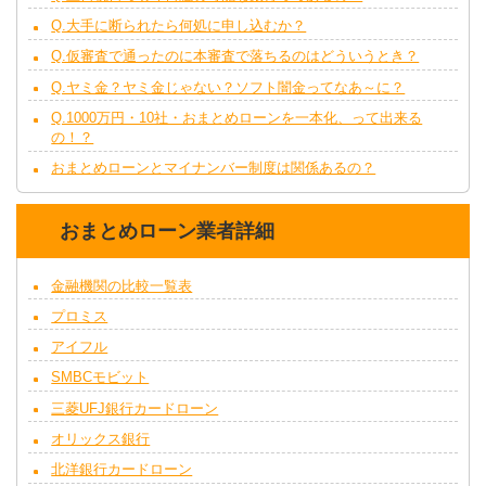
Q.大手に断られたら何処に申し込むか？
Q.仮審査で通ったのに本審査で落ちるのはどういうとき？
Q.ヤミ金？ヤミ金じゃない？ソフト闇金ってなあ～に？
Q.1000万円・10社・おまとめローンを一本化、って出来る
の！？
おまとめローンとマイナンバー制度は関係あるの？
おまとめローン業者詳細
金融機関の比較一覧表
プロミス
アイフル
SMBCモビット
三菱UFJ銀行カードローン
オリックス銀行
北洋銀行カードローン