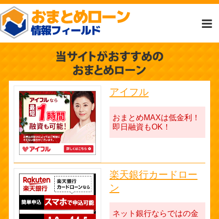
アイフル
おまとめMAXは低金利！
即日融資もOK！
楽天銀行カードロー
ン
ネット銀行ならではの金