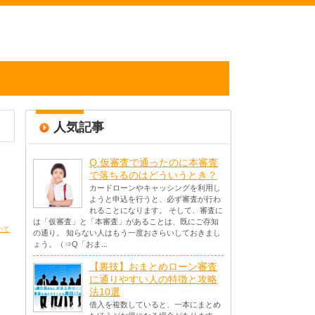
人気記事
Q.仮審査で通ったのに本審査
で落ちるのはどういうとき？
カードローンやキャッシングを利用し
ようと申込を行うと、必ず審査が行わ
れることになります。 そして、審査に
は「仮審査」と「本審査」があることは、既にご存知
いて
の通り。 知らない人はもう一度おさらいしておきまし
ょう。（⇒Q「おま...
【裏技】おまとめローン審査
に通りやすい人の特徴と攻略
法10選
借入を複数していると、一本にまとめ