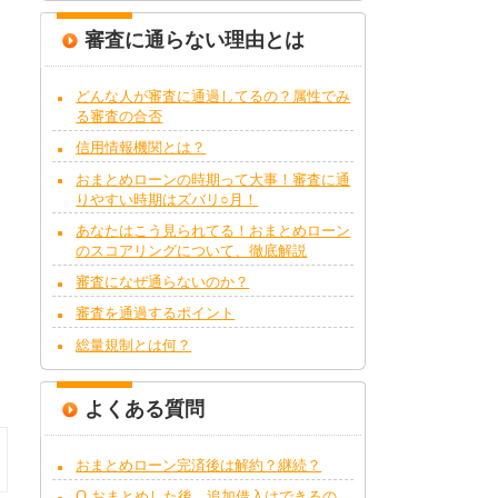
審査に通らない理由とは
どんな人が審査に通過してるの？属性でみ
る審査の合否
信用情報機関とは？
おまとめローンの時期って大事！審査に通
りやすい時期はズバリ○月！
あなたはこう見られてる！おまとめローン
のスコアリングについて、徹底解説
審査になぜ通らないのか？
審査を通過するポイント
総量規制とは何？
よくある質問
おまとめローン完済後は解約？継続？
Q.おまとめした後、追加借入はできるの