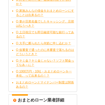
か？
Q.家族みんなの借金をおまとめローンにす
ることは出来るの？
Q.妻が旦那名義でしたキャッシング、旦那
は払うべき？
Q.土日祝日でも即日融資可能な銀行ってあ
るの？
Q.大手に断られたら何処に申し込むか？
Q.仮審査で通ったのに本審査で落ちるのは
どういうとき？
Q.ヤミ金？ヤミ金じゃない？ソフト闇金っ
てなあ～に？
Q.1000万円・10社・おまとめローンを一
本化、って出来るの！？
おまとめローンとマイナンバー制度は関係
あるの？
おまとめローン業者詳細