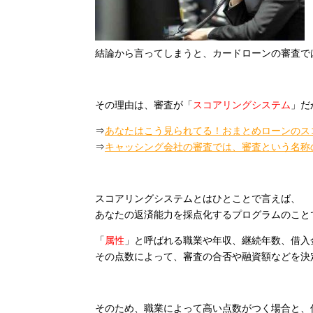
結論から言ってしまうと、カードローンの審査で
その理由は、審査が「
スコアリングシステム
」だ
⇒
あなたはこう見られてる！おまとめローンのス
⇒
キャッシング会社の審査では、審査という名称
スコアリングシステムとはひとことで言えば、
あなたの返済能力を採点化するプログラムのこと
「
属性
」と呼ばれる職業や年収、継続年数、借入
その点数によって、審査の合否や融資額などを決
そのため、職業によって高い点数がつく場合と、