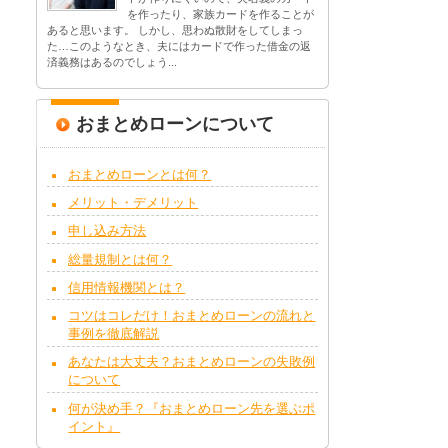
を作ったり、家族カードを作ることが
あると思います。 しかし、思わぬ散財をしてしまっ
た…このようなとき、夫にはカードで作った借金の返
済義務はあるのでしょう...
おまとめローンについて
おまとめローンとは何？
メリット・デメリット
申し込み方法
総量規制とは何？
信用情報機関とは？
コツはコレだけ！おまとめローンの流れと
事例を徹底解説
あなたは大丈夫？おまとめローンの失敗例
について
何が決め手？『おまとめローン先を選ぶポ
イント』