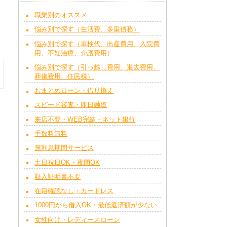
職業別のオススメ
悩み別で探す（生活費、多重債務）
悩み別で探す（車検代、出産費用、入院費
用、不妊治療、介護費用）
悩み別で探す（引っ越し費用、退去費用、
葬儀費用、住民税）
おまとめローン・借り換え
スピード審査・即日融資
来店不要・WEB完結・ネット銀行
手数料無料
無利息期間サービス
土日祝日OK・夜間OK
収入証明書不要
在籍確認なし・カードレス
1000円から借入OK・最低返済額が少ない
女性向け・レディースローン