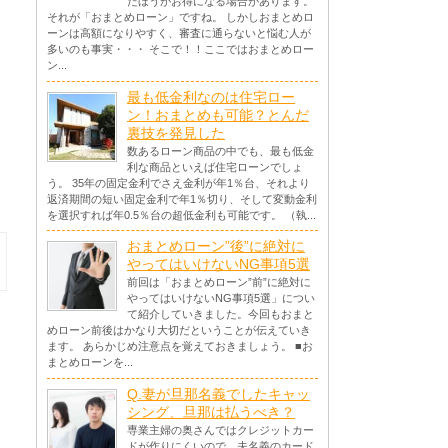
たほうがお得になる場合があります。
それが「おまとめローン」ですね。 しかしおまとめロ
ーンは高額になりやすく、審査に通らないと悩む人が
多いのも事実・・・ そこで！！ここではおまとめロー
ン...
最も低金利なのは住宅ロー
ン！おまとめも可能？とんだ
裏技を発見した
数あるローン商品の中でも、最も低金
利な商品といえば住宅ローンでしょ
う。 35年の固定金利でさえ金利が年1％台、それより
返済期間の短い固定金利で年1％切り、そして変動金利
を選択すれば年0.5％台の超低金利も可能です。 （執...
おまとめローン”後”に絶対に
やってはいけないNG事項5選
前回は「おまとめローン”前”に絶対に
やってはいけないNG事項5選」につい
て紹介していきました。今回もおまと
めローン前後はかなり大切だということが伝えていき
ます。 あらかじめ注意点を覚えておきましょう。 ■お
まとめローンを...
Q.妻が旦那名義でしたキャッ
シング、旦那は払うべき？
専業主婦の奥さんではクレジットカー
ドが作りにくいので、夫名義のカード