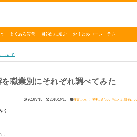
は
よくある質問
目的別に選ぶ
おまとめローンコラム
について
響を職業別にそれぞれ調べてみた
2016/7/15
2018/10/16
,
,
審査について
審査に通らない理由とは
職業につ
か？
り、