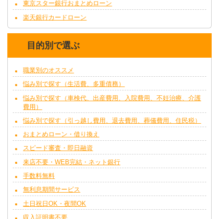
東京スター銀行おまとめローン
楽天銀行カードローン
目的別で選ぶ
職業別のオススメ
悩み別で探す（生活費、多重債務）
悩み別で探す（車検代、出産費用、入院費用、不妊治療、介護
費用）
悩み別で探す（引っ越し費用、退去費用、葬儀費用、住民税）
おまとめローン・借り換え
スピード審査・即日融資
来店不要・WEB完結・ネット銀行
手数料無料
無利息期間サービス
土日祝日OK・夜間OK
収入証明書不要