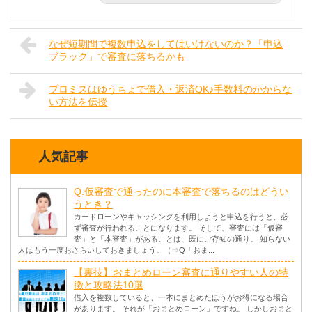
なぜ短期間で複数申込をしてはいけないのか？「申込
ブラック」で審査に落ちるかも
プロミスはゆうちょで借入・返済OK♪手数料のかからな
い方法を伝授
人気記事
Q.仮審査で通ったのに本審査で落ちるのはどうい
うとき？
カードローンやキャッシングを利用しようと申込を行うと、必
ず審査が行われることになります。 そして、審査には「仮審
査」と「本審査」があることは、既にご存知の通り。 知らない
人はもう一度おさらいしておきましょう。（⇒Q「おま...
【裏技】おまとめローン審査に通りやすい人の特
徴と攻略法10選
借入を複数していると、一本にまとめたほうがお得になる場合
があります。 それが「おまとめローン」ですね。 しかしおまと