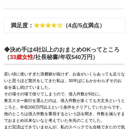
満足度：
★★★★☆
（4点/5点満点）
◆決め手は4社以上のおまとめOKってところ
（
33歳女性
/社長秘書/年収540万円）
若い頃に使いすぎた浪費癖が抜けず、お金がいくらあっても足りな
いと思うほど贅沢をしてきた私は、30半ばにもかかわらずそのお
金を返し続けていました。
その場その場で借りてしまうので、借入件数が5社に。
東京スター銀行を選んだのは、借入件数が多くても大丈夫というと
ころと、年収200万円以上という条件をクリアしていたからです。
他のところは借入件数を重視するという話を聞き、件数を減らすま
でおまとめ出来ないなと考えていた矢先のことでした。
まだ完済はできていませんが、私のスペックでも合格できたので気