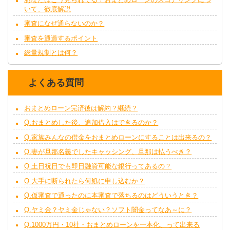
いて、徹底解説
審査になぜ通らないのか？
審査を通過するポイント
総量規制とは何？
よくある質問
おまとめローン完済後は解約？継続？
Q.おまとめした後、追加借入はできるのか？
Q.家族みんなの借金をおまとめローンにすることは出来るの？
Q.妻が旦那名義でしたキャッシング、旦那は払うべき？
Q.土日祝日でも即日融資可能な銀行ってあるの？
Q.大手に断られたら何処に申し込むか？
Q.仮審査で通ったのに本審査で落ちるのはどういうとき？
Q.ヤミ金？ヤミ金じゃない？ソフト闇金ってなあ～に？
Q.1000万円・10社・おまとめローンを一本化、って出来る