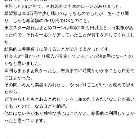
申告したのは4社で、それ以外にも車のローンがありました。
希望額は250万円で少し賭けのようなものでしたが、あっさり通
り、しかも希望額の250万円でOKとのこと。
東京スター銀行おまとめローンは年収200万円以上という制限があ
ったので、それを一応クリアしていたことが背中を押してくれまし
た。
結果的に希望通りに借りることができてよかったです。
社会人3年目だったり収入が安定していることが決め手になったの
かなと思いました。
金利もまぁまぁ良かったし、融資までに時間がかかることも自分的
にはよかった。
その間いろんな業者をみれたし、やっぱりここがいいと改めて思え
たから。
どうやらもともとおまとめローンをし始めた？みたいなことが書い
てあったので、なるほどと納得。
他にはない色があり独特な感じはこれかと。結果的に利用してよか
ったと思っています。