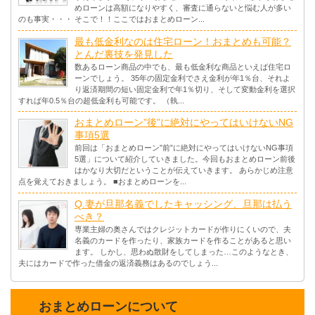
めローンは高額になりやすく、審査に通らないと悩む人が多い
のも事実・・・ そこで！！ここではおまとめローン...
最も低金利なのは住宅ローン！おまとめも可能？
とんだ裏技を発見した
数あるローン商品の中でも、最も低金利な商品といえば住宅ロ
ーンでしょう。 35年の固定金利でさえ金利が年1％台、それよ
り返済期間の短い固定金利で年1％切り、そして変動金利を選択
すれば年0.5％台の超低金利も可能です。 （執...
おまとめローン”後”に絶対にやってはいけないNG
事項5選
前回は「おまとめローン”前”に絶対にやってはいけないNG事項
5選」について紹介していきました。今回もおまとめローン前後
はかなり大切だということが伝えていきます。 あらかじめ注意
点を覚えておきましょう。 ■おまとめローンを...
Q.妻が旦那名義でしたキャッシング、旦那は払う
べき？
専業主婦の奥さんではクレジットカードが作りにくいので、夫
名義のカードを作ったり、家族カードを作ることがあると思い
ます。 しかし、思わぬ散財をしてしまった…このようなとき、
夫にはカードで作った借金の返済義務はあるのでしょう...
おまとめローンについて