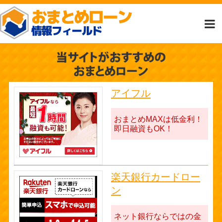
アイフル
おまとめMAXは低金利！
即日融資もOK！
楽天銀行カードロー
ン
ネット銀行ならではの金