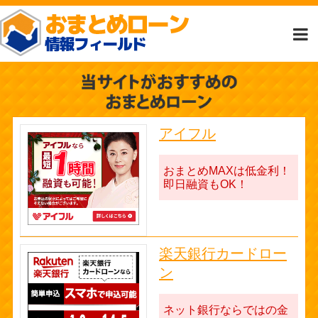
アイフル
おまとめMAXは低金利！
即日融資もOK！
楽天銀行カードロー
ン
ネット銀行ならではの金