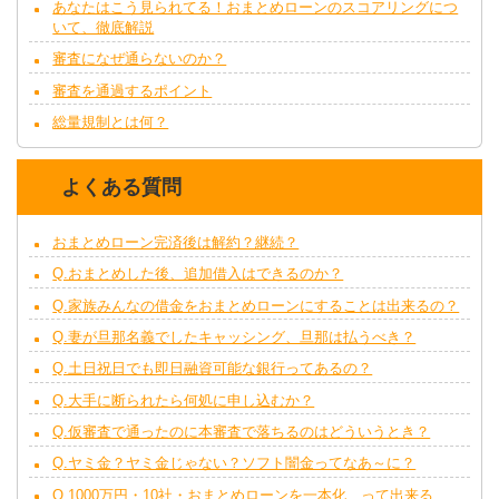
あなたはこう見られてる！おまとめローンのスコアリングにつ
いて、徹底解説
審査になぜ通らないのか？
審査を通過するポイント
総量規制とは何？
よくある質問
おまとめローン完済後は解約？継続？
Q.おまとめした後、追加借入はできるのか？
Q.家族みんなの借金をおまとめローンにすることは出来るの？
Q.妻が旦那名義でしたキャッシング、旦那は払うべき？
Q.土日祝日でも即日融資可能な銀行ってあるの？
Q.大手に断られたら何処に申し込むか？
Q.仮審査で通ったのに本審査で落ちるのはどういうとき？
Q.ヤミ金？ヤミ金じゃない？ソフト闇金ってなあ～に？
Q.1000万円・10社・おまとめローンを一本化、って出来る