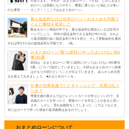
があります。 それが「おまとめローン」ですね。 しかしおまと
めローンは高額になりやすく、審査に通らないと悩む人が多い
のも事実・・・ そこで！！ここではおまとめローン...
最も低金利なのは住宅ローン！おまとめも可能？
とんだ裏技を発見した
数あるローン商品の中でも、最も低金利な商品といえば住宅ロ
ーンでしょう。 35年の固定金利でさえ金利が年1％台、それよ
り返済期間の短い固定金利で年1％切り、そして変動金利を選択
すれば年0.5％台の超低金利も可能です。 （執...
おまとめローン”後”に絶対にやってはいけないNG
事項5選
前回は「おまとめローン”前”に絶対にやってはいけないNG事項
5選」について紹介していきました。今回もおまとめローン前後
はかなり大切だということが伝えていきます。 あらかじめ注意
点を覚えておきましょう。 ■おまとめローンを...
Q.妻が旦那名義でしたキャッシング、旦那は払う
べき？
専業主婦の奥さんではクレジットカードが作りにくいので、夫
名義のカードを作ったり、家族カードを作ることがあると思い
ます。 しかし、思わぬ散財をしてしまった…このようなとき、
夫にはカードで作った借金の返済義務はあるのでしょう...
おまとめローンについて