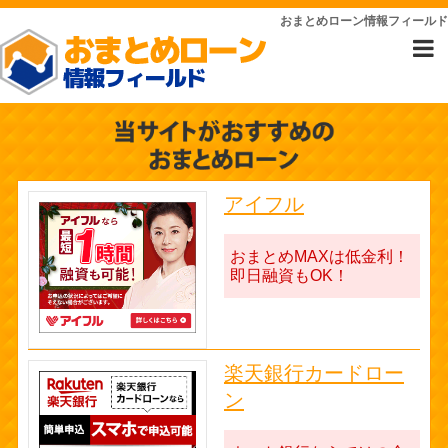
おまとめローン情報フィールド
アイフル
おまとめMAXは低金利！
即日融資もOK！
楽天銀行カードロー
ン