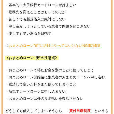
・基本的に大手銀行カードローンが好ましい
・勤務先を変えることはもってのほか
・苦しくても新規借入は絶対にしない
・申し込みしようとしている業者で問題を起こさない
・少しでも早い返済を目指す
⇒
おまとめローン”前”に絶対にやってはいけないNG事項5選
《おまとめローン”後”の注意点》
・おまとめローンで得たお金を別のことに使ってしまう
・おまとめローン開始後に別業者のおまとめローンへ申し込む
・返済して空いた枠をまた使ってしまうこと
・新規でカードローンに申し込まない
・おまとめローン以外のリボ払いを復活させない
どうしても借入してしまいそうなら、「
貸付自粛制度
」というも