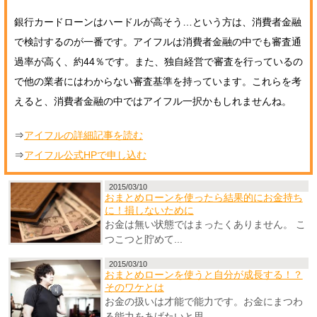
銀行カードローンはハードルが高そう…という方は、消費者金融
で検討するのが一番です。アイフルは消費者金融の中でも審査通
過率が高く、約44％です。また、独自経営で審査を行っているの
で他の業者にはわからない審査基準を持っています。これらを考
えると、消費者金融の中ではアイフル一択かもしれませんね。
⇒
アイフルの詳細記事を読む
⇒
アイフル公式HPで申し込む
2015/03/10
おまとめローンを使ったら結果的にお金持ち
に！損しないために
お金は無い状態ではまったくありません。 こ
つこつと貯めて...
2015/03/10
おまとめローンを使うと自分が成長する！？
そのワケとは
お金の扱いは才能で能力です。お金にまつわ
る能力をあげたいと思...