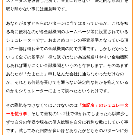
ステータスを改善した所で、審査に通らない「決定的な原因」を
取り除かない事には無意味です。
あなたがまずどちらのパターンに当てはまっているか、これを知
る為に便利なのが各金融機関のホームページ等に設置されている
シミュレーターです。おまとめローンの審査基準となっている項
目の一部は概ね全ての金融機関の間で共通です。しかしだからと
いって全ての基準が一律な訳ではない為当然通りやすい金融機関
もあれば通りにくい金融機関というのも存在します。その為まず
あなたが「たまたま」申し込んだ会社に通らなかっただけなの
か、それとも何処を受けても通らない決定的な何かを抱えている
のかをシミュレーターによって調べたというわけです。
その際気をつけなくてはいけないのは
「無記名」のシミュレータ
ーを使う事
、そして最初の1～2社で弾かれてしまったら以降少し
ずつ自分の年収や現在の借入総額を自分に有利な数にしていく事
です。試してみた回数が多いほどあなたがどちらのパターンに分