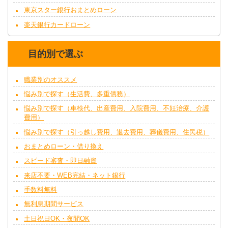
東京スター銀行おまとめローン
楽天銀行カードローン
目的別で選ぶ
職業別のオススメ
悩み別で探す（生活費、多重債務）
悩み別で探す（車検代、出産費用、入院費用、不妊治療、介護
費用）
悩み別で探す（引っ越し費用、退去費用、葬儀費用、住民税）
おまとめローン・借り換え
スピード審査・即日融資
来店不要・WEB完結・ネット銀行
手数料無料
無利息期間サービス
土日祝日OK・夜間OK