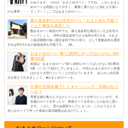
があります。 それが「おまとめローン」ですね。 しかしおまと
めローンは高額になりやすく、審査に通らないと悩む人が多い
のも事実・・・ そこで！！ここではおまとめローン...
最も低金利なのは住宅ローン！おまとめも可能？
とんだ裏技を発見した
数あるローン商品の中でも、最も低金利な商品といえば住宅ロ
ーンでしょう。 35年の固定金利でさえ金利が年1％台、それよ
り返済期間の短い固定金利で年1％切り、そして変動金利を選択
すれば年0.5％台の超低金利も可能です。 （執...
おまとめローン”後”に絶対にやってはいけないNG
事項5選
前回は「おまとめローン”前”に絶対にやってはいけないNG事項
5選」について紹介していきました。今回もおまとめローン前後
はかなり大切だということが伝えていきます。 あらかじめ注意
点を覚えておきましょう。 ■おまとめローンを...
Q.妻が旦那名義でしたキャッシング、旦那は払う
べき？
専業主婦の奥さんではクレジットカードが作りにくいので、夫
名義のカードを作ったり、家族カードを作ることがあると思い
ます。 しかし、思わぬ散財をしてしまった…このようなとき、
夫にはカードで作った借金の返済義務はあるのでしょう...