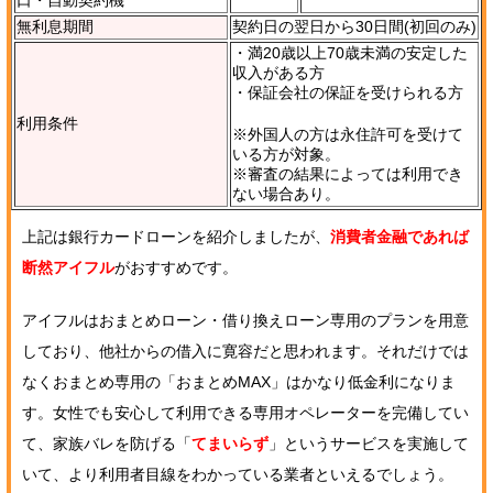
無利息期間
契約日の翌日から30日間(初回のみ)
・満20歳以上70歳未満の安定した
収入がある方
・保証会社の保証を受けられる方
利用条件
※外国人の方は永住許可を受けて
いる方が対象。
※審査の結果によっては利用でき
ない場合あり。
上記は銀行カードローンを紹介しましたが、
消費者金融であれば
断然アイフル
がおすすめです。
アイフルはおまとめローン・借り換えローン専用のプランを用意
しており、他社からの借入に寛容だと思われます。それだけでは
なくおまとめ専用の「おまとめMAX」はかなり低金利になりま
す。女性でも安心して利用できる専用オペレーターを完備してい
て、家族バレを防げる「
てまいらず
」というサービスを実施して
いて、より利用者目線をわかっている業者といえるでしょう。