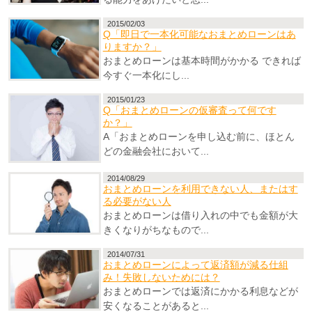
2015/02/03
Q「即日で一本化可能なおまとめローンはあ
りますか？」
おまとめローンは基本時間がかかる できれば
今すぐ一本化にし...
2015/01/23
Q「おまとめローンの仮審査って何です
か？」
A「おまとめローンを申し込む前に、ほとん
どの金融会社において...
2014/08/29
おまとめローンを利用できない人、またはす
る必要がない人
おまとめローンは借り入れの中でも金額が大
きくなりがちなもので...
2014/07/31
おまとめローンによって返済額が減る仕組
み！失敗しないためには？
おまとめローンでは返済にかかる利息などが
安くなることがあると...