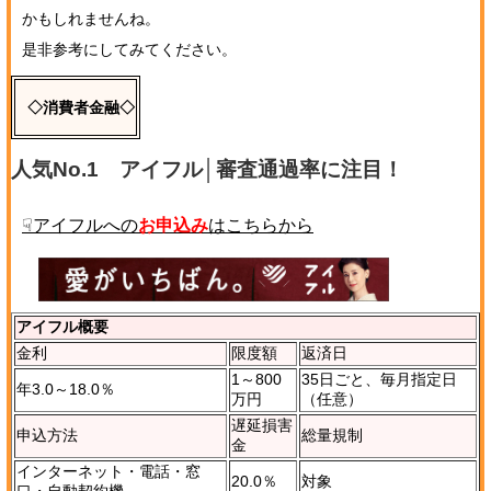
かもしれませんね。
是非参考にしてみてください。
◇消費者金融◇
人気No.1 アイフル│審査通過率に注目！
☟アイフルへの
お申込み
はこちらから
アイフル概要
金利
限度額
返済日
1～800
35日ごと、毎月指定日
年3.0～18.0％
万円
（任意）
遅延損害
申込方法
総量規制
金
インターネット・電話・窓
20.0％
対象
口・自動契約機