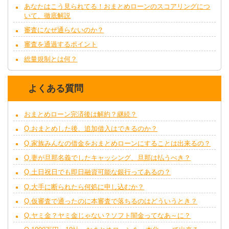
あなたはこう見られてる！おまとめローンのスコアリングにつ
いて、徹底解説
審査になぜ通らないのか？
審査を通過するポイント
総量規制とは何？
よくある質問
おまとめローン完済後は解約？継続？
Q.おまとめした後、追加借入はできるのか？
Q.家族みんなの借金をおまとめローンにすることは出来るの？
Q.妻が旦那名義でしたキャッシング、旦那は払うべき？
Q.土日祝日でも即日融資可能な銀行ってあるの？
Q.大手に断られたら何処に申し込むか？
Q.仮審査で通ったのに本審査で落ちるのはどういうとき？
Q.ヤミ金？ヤミ金じゃない？ソフト闇金ってなあ～に？