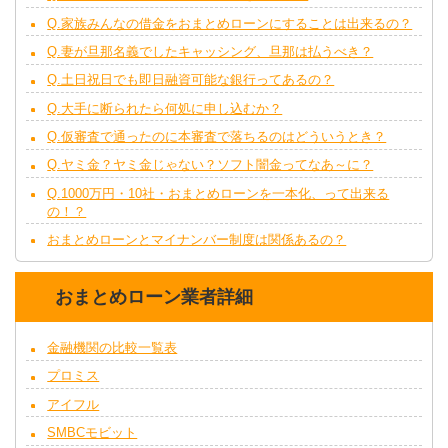
Q.家族みんなの借金をおまとめローンにすることは出来るの？
Q.妻が旦那名義でしたキャッシング、旦那は払うべき？
Q.土日祝日でも即日融資可能な銀行ってあるの？
Q.大手に断られたら何処に申し込むか？
Q.仮審査で通ったのに本審査で落ちるのはどういうとき？
Q.ヤミ金？ヤミ金じゃない？ソフト闇金ってなあ～に？
Q.1000万円・10社・おまとめローンを一本化、って出来る
の！？
おまとめローンとマイナンバー制度は関係あるの？
おまとめローン業者詳細
金融機関の比較一覧表
プロミス
アイフル
SMBCモビット