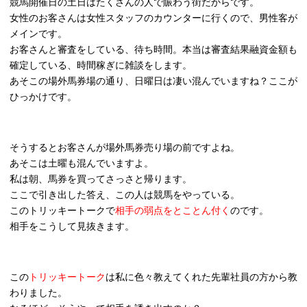
競馬開催日の土日はたくさんの人で賑わう街だからです。
女性のお客さんは女性スタッフのカウンターに行くので、男性客が
メインです。
お客さんと審査をしている、待ち時間。本当は審査結果融資金額も
確定している、時間稼ぎに雑談をします。
あそこの場外馬券場の通り、日曜日は凄い混んでいますね？ここが
ひっかけです。
そうするとお客さんが場外馬券売り場の前ですよね。
あそこは土曜も混んでいますよ。
私は朝、馬券を買ってさっさと帰ります。
ここで引き出した答え、この人は競馬をやっている。
このトリッキートークで
相手の弱点をとことん付く
のです。
相手をこうして見抜きます。
この
トリッキートーク
は私に色々教えてくれた先輩社員の方から教
わりました。