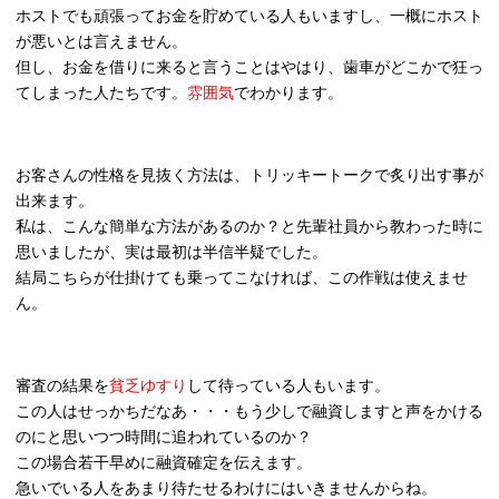
ホストでも頑張ってお金を貯めている人もいますし、一概にホスト
が悪いとは言えません。
但し、お金を借りに来ると言うことはやはり、歯車がどこかで狂っ
てしまった人たちです。
雰囲気
でわかります。
お客さんの性格を見抜く方法は、トリッキートークで炙り出す事が
出来ます。
私は、こんな簡単な方法があるのか？と先輩社員から教わった時に
思いましたが、実は最初は半信半疑でした。
結局こちらが仕掛けても乗ってこなければ、この作戦は使えませ
ん。
審査の結果を
貧乏ゆすり
して待っている人もいます。
この人はせっかちだなあ・・・もう少しで融資しますと声をかける
のにと思いつつ時間に追われているのか？
この場合若干早めに融資確定を伝えます。
急いでいる人をあまり待たせるわけにはいきませんからね。