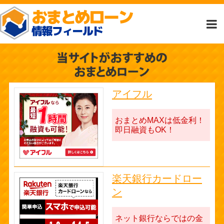
アイフル
おまとめMAXは低金利！
即日融資もOK！
楽天銀行カードロー
ン
ネット銀行ならではの金