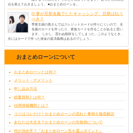
点を覚えておきましょう。 ■おまとめローンを...
Q.妻が旦那名義でしたキャッシング、旦那は払う
べき？
専業主婦の奥さんではクレジットカードが作りにくいので、夫
名義のカードを作ったり、家族カードを作ることがあると思い
ます。 しかし、思わぬ散財をしてしまった…このようなとき、
夫にはカードで作った借金の返済義務はあるのでしょう...
おまとめローンについて
おまとめローンとは何？
メリット・デメリット
申し込み方法
総量規制とは何？
信用情報機関とは？
コツはコレだけ！おまとめローンの流れと事例を徹底解説
あなたは大丈夫？おまとめローンの失敗例について
何が決め手？『おまとめローン先を選ぶポイント』