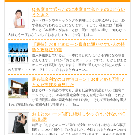
Q.仮審査で通ったのに本審査で落ちるのはどうい
うとき？
カードローンやキャッシングを利用しようと申込を行うと、必
ず審査が行われることになります。 そして、審査には「仮審
査」と「本審査」があることは、既にご存知の通り。 知らない
人はもう一度おさらいしておきましょう。（⇒Q「おま...
【裏技】おまとめローン審査に通りやすい人の特
徴と攻略法10選
借入を複数していると、一本にまとめたほうがお得になる場合
があります。 それが「おまとめローン」ですね。 しかしおまと
めローンは高額になりやすく、審査に通らないと悩む人が多い
のも事実・・・ そこで！！ここではおまとめローン...
最も低金利なのは住宅ローン！おまとめも可能？
とんだ裏技を発見した
数あるローン商品の中でも、最も低金利な商品といえば住宅ロ
ーンでしょう。 35年の固定金利でさえ金利が年1％台、それよ
り返済期間の短い固定金利で年1％切り、そして変動金利を選択
すれば年0.5％台の超低金利も可能です。 （執...
おまとめローン”後”に絶対にやってはいけないNG
事項5選
前回は「おまとめローン”前”に絶対にやってはいけないNG事項
5選」について紹介していきました。今回もおまとめローン前後
はかなり大切だということが伝えていきます。 あらかじめ注意