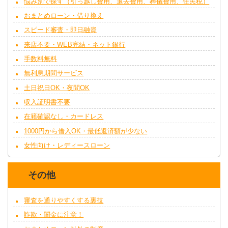
悩み別で探す（引っ越し費用、退去費用、葬儀費用、住民税）
おまとめローン・借り換え
スピード審査・即日融資
来店不要・WEB完結・ネット銀行
手数料無料
無利息期間サービス
土日祝日OK・夜間OK
収入証明書不要
在籍確認なし・カードレス
1000円から借入OK・最低返済額が少ない
女性向け・レディースローン
その他
審査を通りやすくする裏技
詐欺・闇金に注意！