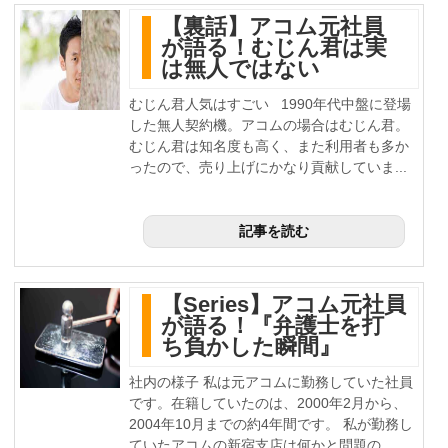
【裏話】アコム元社員
が語る！むじん君は実
は無人ではない
むじん君人気はすごい 1990年代中盤に登場
した無人契約機。アコムの場合はむじん君。
むじん君は知名度も高く、また利用者も多か
ったので、売り上げにかなり貢献していま...
記事を読む
【Series】アコム元社員
が語る！『弁護士を打
ち負かした瞬間』
社内の様子 私は元アコムに勤務していた社員
です。在籍していたのは、2000年2月から、
2004年10月までの約4年間です。 私が勤務し
ていたアコムの新宿支店は何かと問題の...