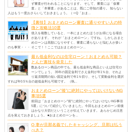
ず審査が行われることになります。 そして、審査には「仮審
査」と「本審査」があることは、既にご存知の通り。 知らない
人はもう一度おさらいしておきましょう。（⇒Q「おま...
【裏技】おまとめローン審査に通りやすい人の特
徴と攻略法10選
借入を複数していると、一本にまとめたほうがお得になる場合
があります。 それが「おまとめローン」ですね。 しかしおまと
めローンは高額になりやすく、審査に通らないと悩む人が多い
のも事実・・・ そこで！！ここではおまとめローン...
最も低金利なのは住宅ローン！おまとめも可能？
とんだ裏技を発見した
数あるローン商品の中でも、最も低金利な商品といえば住宅ロ
ーンでしょう。 35年の固定金利でさえ金利が年1％台、それよ
り返済期間の短い固定金利で年1％切り、そして変動金利を選択
すれば年0.5％台の超低金利も可能です。 （執...
おまとめローン”後”に絶対にやってはいけないNG
事項5選
前回は「おまとめローン”前”に絶対にやってはいけないNG事項
5選」について紹介していきました。今回もおまとめローン前後
はかなり大切だということが伝えていきます。 あらかじめ注意
点を覚えておきましょう。 ■おまとめローンを...
Q.妻が旦那名義でしたキャッシング、旦那は払う
べき？