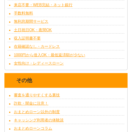
来店不要・WEB完結・ネット銀行
手数料無料
無利息期間サービス
土日祝日OK・夜間OK
収入証明書不要
在籍確認なし・カードレス
1000円から借入OK・最低返済額が少ない
女性向け・レディースローン
その他
審査を通りやすくする裏技
詐欺・闇金に注意！
おまとめローン以外の制度
キャッシング利用者の体験談
おまとめローンコラム