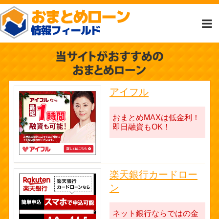
アイフル
おまとめMAXは低金利！
即日融資もOK！
楽天銀行カードロー
ン
ネット銀行ならではの金