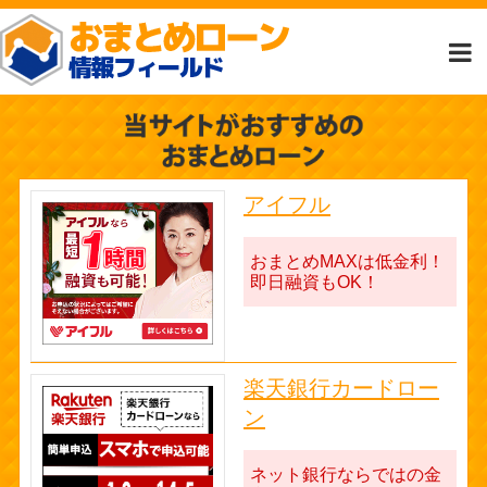
アイフル
おまとめMAXは低金利！
即日融資もOK！
楽天銀行カードロー
ン
ネット銀行ならではの金