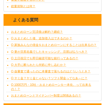
総量規制とは何？
よくある質問
おまとめローン完済後は解約？継続？
Q.おまとめした後、追加借入はできるのか？
Q.家族みんなの借金をおまとめローンにすることは出来るの？
Q.妻が旦那名義でしたキャッシング、旦那は払うべき？
Q.土日祝日でも即日融資可能な銀行ってあるの？
Q.大手に断られたら何処に申し込むか？
Q.仮審査で通ったのに本審査で落ちるのはどういうとき？
Q.ヤミ金？ヤミ金じゃない？ソフト闇金ってなあ～に？
Q.1000万円・10社・おまとめローンを一本化、って出来る
の！？
おまとめローンとマイナンバー制度は関係あるの？