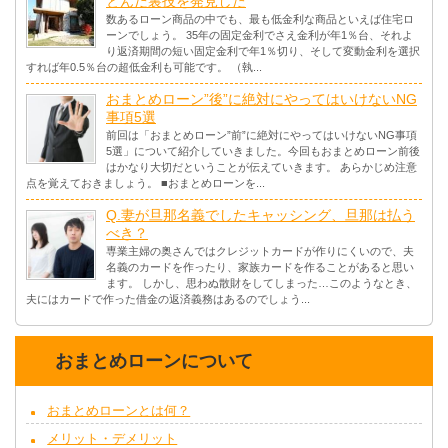
とんだ裏技を発見した
数あるローン商品の中でも、最も低金利な商品といえば住宅ロ
ーンでしょう。 35年の固定金利でさえ金利が年1％台、それよ
り返済期間の短い固定金利で年1％切り、そして変動金利を選択
すれば年0.5％台の超低金利も可能です。 （執...
おまとめローン”後”に絶対にやってはいけないNG
事項5選
前回は「おまとめローン”前”に絶対にやってはいけないNG事項
5選」について紹介していきました。今回もおまとめローン前後
はかなり大切だということが伝えていきます。 あらかじめ注意
点を覚えておきましょう。 ■おまとめローンを...
Q.妻が旦那名義でしたキャッシング、旦那は払う
べき？
専業主婦の奥さんではクレジットカードが作りにくいので、夫
名義のカードを作ったり、家族カードを作ることがあると思い
ます。 しかし、思わぬ散財をしてしまった…このようなとき、
夫にはカードで作った借金の返済義務はあるのでしょう...
おまとめローンについて
おまとめローンとは何？
メリット・デメリット