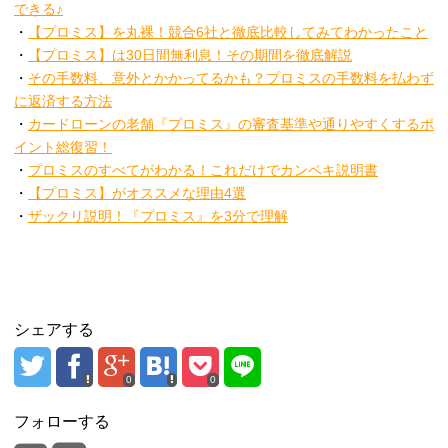
できる♪
・
【プロミス】を丸裸！競合6社と徹底比較してみてわかったこと
・
【プロミス】は30日間無利息！その期間を徹底解説
・
その手数料、意外とかかってるかも？プロミスの手数料を払わず
に返済する方法
・
カードローンの老舗『プロミス』の審査基準や通りやすくするポ
イント総復習！
・
プロミスのすべてがわかる！これだけでカンペキ説明書
・
【プロミス】がオススメな理由4選
・
ザックリ説明！『プロミス』を3分で理解
シェアする
0
0
フォローする