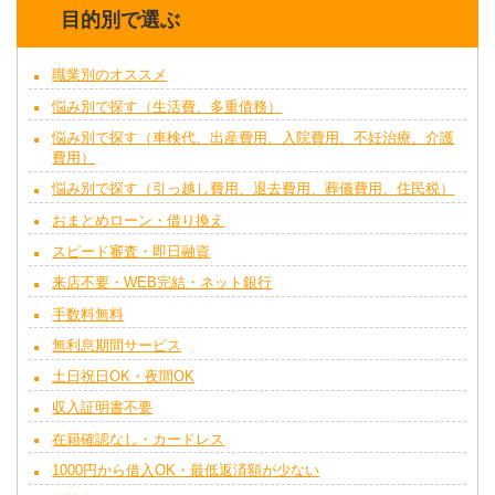
目的別で選ぶ
職業別のオススメ
悩み別で探す（生活費、多重債務）
悩み別で探す（車検代、出産費用、入院費用、不妊治療、介護
費用）
悩み別で探す（引っ越し費用、退去費用、葬儀費用、住民税）
おまとめローン・借り換え
スピード審査・即日融資
来店不要・WEB完結・ネット銀行
手数料無料
無利息期間サービス
土日祝日OK・夜間OK
収入証明書不要
在籍確認なし・カードレス
1000円から借入OK・最低返済額が少ない