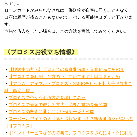
法です。
ローンカードがみられなければ、郵送物が自宅に届くこともなく、
口座に履歴が残ることもないので、バレる可能性はグッと下がりま
す。
内緒で借入をしたい場合は、この方法を実践してみてください。
《プロミスお役立ち情報》
・
【検討中の方へ】プロミスの審査通過率・審査難易度を紹介
・
【プロミスを利用した方の声、届いてます】口コミまとめ
・
【アコム・アイフル・プロミス・SMBCモビット】大手消費者金
融、徹底比較！
・
プロミスで色んな返済方法を試してみた
・
プロミスで最短で借りる方法、必要な書類を全公開
・
プロミスの審査に通りにくい例を一挙大公開
・
スーパーホワイトの人は落とされやすい！？審査通過率が高いの
は【プロミス】
・
ポイントサービスなどの特典で、プロミスをさらにオトクに利用