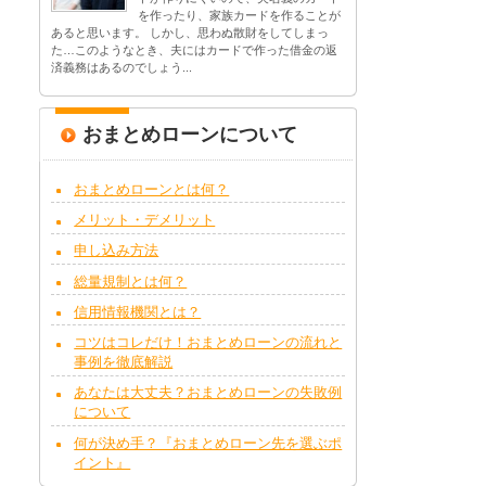
を作ったり、家族カードを作ることが
あると思います。 しかし、思わぬ散財をしてしまっ
た…このようなとき、夫にはカードで作った借金の返
済義務はあるのでしょう...
おまとめローンについて
おまとめローンとは何？
メリット・デメリット
申し込み方法
総量規制とは何？
信用情報機関とは？
コツはコレだけ！おまとめローンの流れと
事例を徹底解説
あなたは大丈夫？おまとめローンの失敗例
について
何が決め手？『おまとめローン先を選ぶポ
イント』