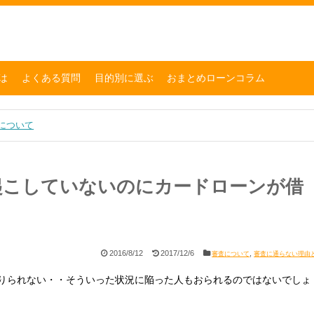
は
よくある質問
目的別に選ぶ
おまとめローンコラム
について
起こしていないのにカードローンが借
2016/8/12
2017/12/6
,
審査について
審査に通らない理由
りられない・・そういった状況に陥った人もおられるのではないでしょ