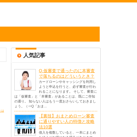
人気記事
Q.仮審査で通ったのに本審査
で落ちるのはどういうとき？
カードローンやキャッシングを利用し
ようと申込を行うと、必ず審査が行わ
れることになります。 そして、審査に
は「仮審査」と「本審査」があることは、既にご存知
の通り。 知らない人はもう一度おさらいしておきまし
ょう。（⇒Q「おま...
とは
【裏技】おまとめローン審査
に通りやすい人の特徴と攻略
法10選
借入を複数していると、一本にまとめ