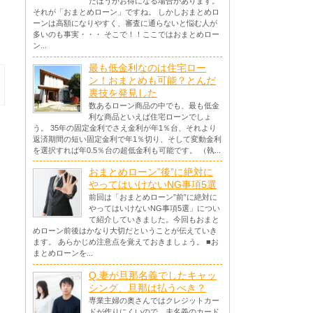
たほうがお得になる場合があります。
それが「おまとめローン」ですね。 しかしおまとめロ
ーンは高額になりやすく、審査に通らないと悩む人が
多いのも事実・・・ そこで！！ここではおまとめロー
ン...
最も低金利なのは住宅ロー
ン！おまとめも可能？とんだ
裏技を発見した
数あるローン商品の中でも、最も低金
利な商品といえば住宅ローンでしょ
う。 35年の固定金利でさえ金利が年1％台、それより
返済期間の短い固定金利で年1％切り、そして変動金利
を選択すれば年0.5％台の超低金利も可能です。 （執...
おまとめローン”後”に絶対に
やってはいけないNG事項5選
前回は「おまとめローン”前”に絶対に
やってはいけないNG事項5選」につい
て紹介していきました。今回もおまと
めローン前後はかなり大切だということが伝えていき
ます。 あらかじめ注意点を覚えておきましょう。 ■お
まとめローンを...
Q.妻が旦那名義でしたキャッ
シング、旦那は払うべき？
専業主婦の奥さんではクレジットカー
ドが作りにくいので、夫名義のカード