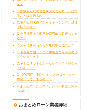
か？
Q.家族みんなの借金をおまとめローンにす
ることは出来るの？
Q.妻が旦那名義でしたキャッシング、旦那
は払うべき？
Q.土日祝日でも即日融資可能な銀行ってあ
るの？
Q.大手に断られたら何処に申し込むか？
Q.仮審査で通ったのに本審査で落ちるのは
どういうとき？
Q.ヤミ金？ヤミ金じゃない？ソフト闇金っ
てなあ～に？
Q.1000万円・10社・おまとめローンを一
本化、って出来るの！？
おまとめローンとマイナンバー制度は関係
あるの？
おまとめローン業者詳細