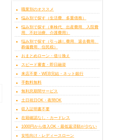
職業別のオススメ
悩み別で探す（生活費、多重債務）
悩み別で探す（車検代、出産費用、入院費
用、不妊治療、介護費用）
悩み別で探す（引っ越し費用、退去費用、
葬儀費用、住民税）
おまとめローン・借り換え
スピード審査・即日融資
来店不要・WEB完結・ネット銀行
手数料無料
無利息期間サービス
土日祝日OK・夜間OK
収入証明書不要
在籍確認なし・カードレス
1000円から借入OK・最低返済額が少ない
女性向け・レディースローン