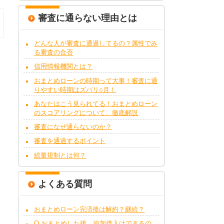
審査に通らない理由とは
どんな人が審査に通過してるの？属性でみ
る審査の合否
信用情報機関とは？
おまとめローンの時期って大事！審査に通
りやすい時期はズバリ○月！
あなたはこう見られてる！おまとめローン
のスコアリングについて、徹底解説
審査になぜ通らないのか？
審査を通過するポイント
総量規制とは何？
よくある質問
おまとめローン完済後は解約？継続？
Q.おまとめした後、追加借入はできるの