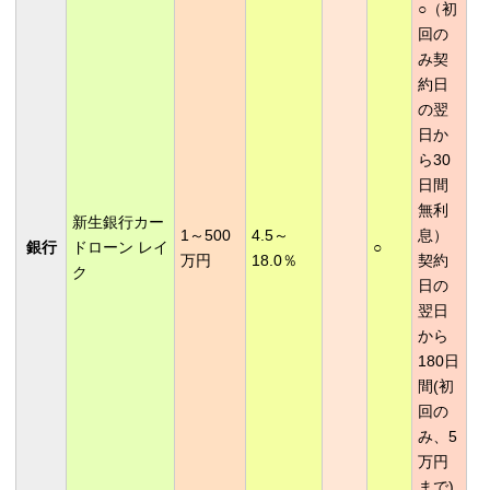
○（初
回の
み契
約日
の翌
日か
ら30
日間
無利
新生銀行カー
1～500
4.5～
息）
銀行
ドローン レイ
○
万円
18.0％
契約
ク
日の
翌日
から
180日
間(初
回の
み、5
万円
まで)