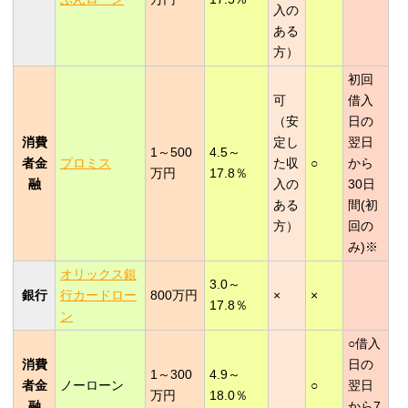
入の
ある
方）
初回
可
借入
（安
日の
消費
定し
翌日
1～500
4.5～
者金
プロミス
た収
○
から
万円
17.8％
融
入の
30日
ある
間(初
方）
回の
み)※
オリックス銀
3.0～
銀行
行カードロー
800万円
×
×
17.8％
ン
○借入
消費
日の
1～300
4.9～
者金
ノーローン
○
翌日
万円
18.0％
融
から7