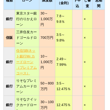
種類
ローン
限度額
ト申
し審
息期
（金利）
込
査
間
東京スター銀
30～
7.8～
銀行
行のりかえロ
1,000万
×
9.8％
ーン
円
三井住友カー
3.5～
信販
ドゴールドロ
700万円
×
9.8%
ーン
住信SBIネッ
ト銀行Mr.カ
10～
2.49～
銀行
ードローン
1,000万
×
7.99%
（プレミアム
円
コース）
りそなプレミ
50～800
3.5～
銀行
アムカードロ
×
万円
12.475％
ーン
りそなクイッ
30～100
銀行
クカードロー
12.475％
×
万円