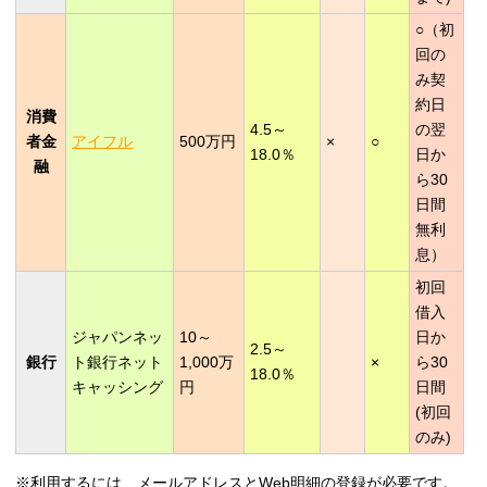
○（初
回の
み契
約日
消費
4.5～
の翌
者金
アイフル
500万円
×
○
18.0％
日か
融
ら30
日間
無利
息）
初回
借入
ジャパンネッ
10～
日か
2.5～
銀行
ト銀行ネット
1,000万
×
ら30
18.0％
キャッシング
円
日間
(初回
のみ)
※利用するには、メールアドレスとWeb明細の登録が必要です。