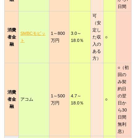
日間
可
（安
消費
定し
SMBCモビッ
1～800
3.0～
者金
た収
○
ト
万円
18.0％
融
入の
ある
方）
○（初
回の
み契
約日
消費
1～500
4.7～
の翌
者金
アコム
○
万円
18.0％
日か
融
ら30
日間
無利
息）