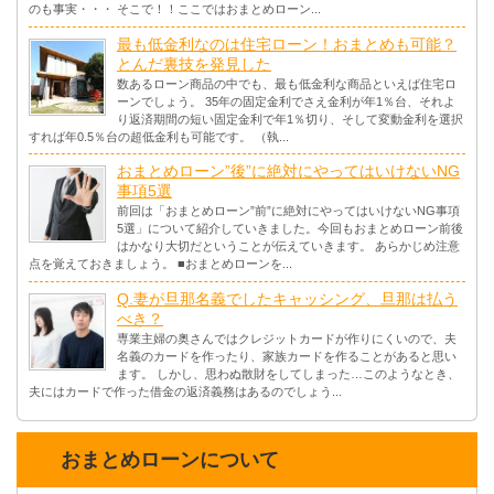
のも事実・・・ そこで！！ここではおまとめローン...
最も低金利なのは住宅ローン！おまとめも可能？
とんだ裏技を発見した
数あるローン商品の中でも、最も低金利な商品といえば住宅ロ
ーンでしょう。 35年の固定金利でさえ金利が年1％台、それよ
り返済期間の短い固定金利で年1％切り、そして変動金利を選択
すれば年0.5％台の超低金利も可能です。 （執...
おまとめローン”後”に絶対にやってはいけないNG
事項5選
前回は「おまとめローン”前”に絶対にやってはいけないNG事項
5選」について紹介していきました。今回もおまとめローン前後
はかなり大切だということが伝えていきます。 あらかじめ注意
点を覚えておきましょう。 ■おまとめローンを...
Q.妻が旦那名義でしたキャッシング、旦那は払う
べき？
専業主婦の奥さんではクレジットカードが作りにくいので、夫
名義のカードを作ったり、家族カードを作ることがあると思い
ます。 しかし、思わぬ散財をしてしまった…このようなとき、
夫にはカードで作った借金の返済義務はあるのでしょう...
おまとめローンについて