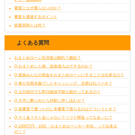
審査になぜ通らないのか？
審査を通過するポイント
総量規制とは何？
よくある質問
おまとめローン完済後は解約？継続？
Q.おまとめした後、追加借入はできるのか？
Q.家族みんなの借金をおまとめローンにすることは出来るの？
Q.妻が旦那名義でしたキャッシング、旦那は払うべき？
Q.土日祝日でも即日融資可能な銀行ってあるの？
Q.大手に断られたら何処に申し込むか？
Q.仮審査で通ったのに本審査で落ちるのはどういうとき？
Q.ヤミ金？ヤミ金じゃない？ソフト闇金ってなあ～に？
Q.1000万円・10社・おまとめローンを一本化、って出来る
の！？