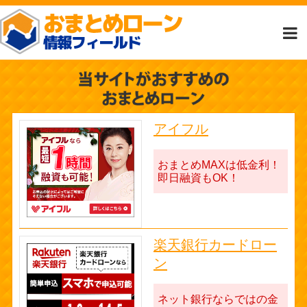
アイフル
おまとめMAXは低金利！
即日融資もOK！
楽天銀行カードロー
ン
ネット銀行ならではの金