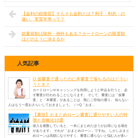
【金利の総復習】そもそも金利とは？利子・利息・の
違い、実質年率って？
総量規制は除外・例外もある？カードローンの限度額
はどのように決まるか
人気記事
Q.仮審査で通ったのに本審査で落ちるのはどうい
うとき？
カードローンやキャッシングを利用しようと申込を行うと、必
ず審査が行われることになります。 そして、審査には「仮審
査」と「本審査」があることは、既にご存知の通り。 知らない
人はもう一度おさらいしておきましょう。（⇒Q「おま...
【裏技】おまとめローン審査に通りやすい人の特
徴と攻略法10選
借入を複数していると、一本にまとめたほうがお得になる場合
があります。 それが「おまとめローン」ですね。 しかしおまと
めローンは高額になりやすく、審査に通らないと悩む人が多い