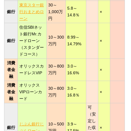
東京スター銀
30～
5.8～
銀行
行おまとめロ
1,000万
×
14.8％
ーン
円
住信SBIネッ
ト銀行Mr.カ
10～300
8.99～
銀行
ードローン
×
万円
14.79%
（スタンダー
ドコース）
消費
オリックスカ
30～800
3.0～
者金
×
ードレスVIP
万円
16.6%
融
消費
オリックス
30～800
3.0～
者金
VIPローンカ
×
万円
16.8％
融
ード
可
（安
定し
じぶん銀行じ
10～500
3.9～
銀行
た収
×
ぶんローン
万円
17.5%