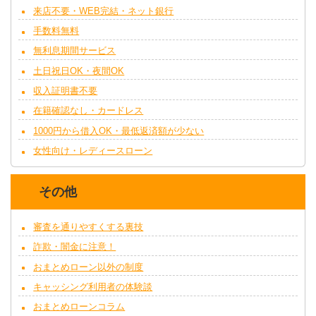
来店不要・WEB完結・ネット銀行
手数料無料
無利息期間サービス
土日祝日OK・夜間OK
収入証明書不要
在籍確認なし・カードレス
1000円から借入OK・最低返済額が少ない
女性向け・レディースローン
その他
審査を通りやすくする裏技
詐欺・闇金に注意！
おまとめローン以外の制度
キャッシング利用者の体験談
おまとめローンコラム