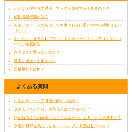
どんな人が審査に通過してるの？属性でみる審査の合否
信用情報機関とは？
おまとめローンの時期って大事！審査に通りやすい時期はズバ
リ○月！
あなたはこう見られてる！おまとめローンのスコアリングにつ
いて、徹底解説
審査になぜ通らないのか？
審査を通過するポイント
総量規制とは何？
よくある質問
おまとめローン完済後は解約？継続？
Q.おまとめした後、追加借入はできるのか？
Q.家族みんなの借金をおまとめローンにすることは出来るの？
Q.妻が旦那名義でしたキャッシング、旦那は払うべき？