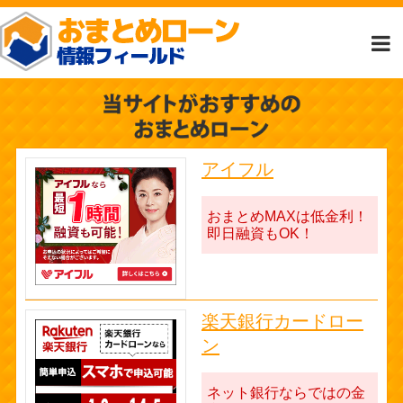
アイフル
おまとめMAXは低金利！
即日融資もOK！
楽天銀行カードロー
ン
ネット銀行ならではの金