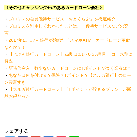
《その他キャッシング+αのあるカードローン会社》
・
プロミスの会員優待サービス「おとくらぶ」を徹底紹介
・
プロミスを利用してわかったことは、「優待サービスなどの充
実」！
・
2017年にじぶん銀行が始めた「スマホATM」カードローン革命
なるか？！
・
【じぶん銀行カードローン】au割は0.1～0.5％割引！コース別に
解説
・
新時代突入！数少ないカードローンにTポイントがつく業者は？
・
あなたは何を付ける？保険？Tポイント？【スルガ銀行】のロー
ン豊富すぎ！
・
【スルガ銀行カードローン】「Tポイントが貯まるプラン」が断
然お得だった！
シェアする