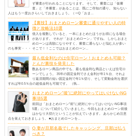
ず審査が行われることになります。 そして、審査には「仮審
査」と「本審査」があることは、既にご存知の通り。 知らない
人はもう一度おさらいしておきましょう。（⇒Q「おま...
【裏技】おまとめローン審査に通りやすい人の特
徴と攻略法10選
借入を複数していると、一本にまとめたほうがお得になる場合
があります。 それが「おまとめローン」ですね。 しかしおまと
めローンは高額になりやすく、審査に通らないと悩む人が多い
のも事実・・・ そこで！！ここではおまとめローン...
最も低金利なのは住宅ローン！おまとめも可能？
とんだ裏技を発見した
数あるローン商品の中でも、最も低金利な商品といえば住宅ロ
ーンでしょう。 35年の固定金利でさえ金利が年1％台、それよ
り返済期間の短い固定金利で年1％切り、そして変動金利を選択
すれば年0.5％台の超低金利も可能です。 （執...
おまとめローン”後”に絶対にやってはいけないNG
事項5選
前回は「おまとめローン”前”に絶対にやってはいけないNG事項
5選」について紹介していきました。今回もおまとめローン前後
はかなり大切だということが伝えていきます。 あらかじめ注意
点を覚えておきましょう。 ■おまとめローンを...
Q.妻が旦那名義でしたキャッシング、旦那は払う
べき？