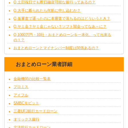
Q.土日祝日でも即日融資可能な銀行ってあるの？
Q.大手に断られたら何処に申し込むか？
Q.仮審査で通ったのに本審査で落ちるのはどういうとき？
Q.ヤミ金？ヤミ金じゃない？ソフト闇金ってなあ～に？
Q.1000万円・10社・おまとめローンを一本化、って出来る
の！？
おまとめローンとマイナンバー制度は関係あるの？
おまとめローン業者詳細
金融機関の比較一覧表
プロミス
アイフル
SMBCモビット
三菱UFJ銀行カードローン
オリックス銀行
北洋銀行カードローン