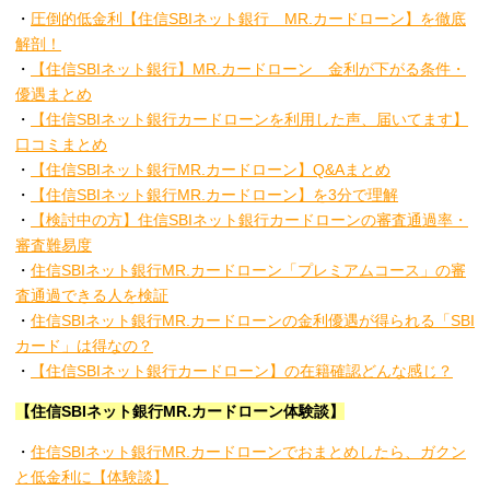
・
圧倒的低金利【住信SBIネット銀行 MR.カードローン】を徹底
解剖！
・
【住信SBIネット銀行】MR.カードローン 金利が下がる条件・
優遇まとめ
・
【住信SBIネット銀行カードローンを利用した声、届いてます】
口コミまとめ
・
【住信SBIネット銀行MR.カードローン】Q&Aまとめ
・
【住信SBIネット銀行MR.カードローン】を3分で理解
・
【検討中の方】住信SBIネット銀行カードローンの審査通過率・
審査難易度
・
住信SBIネット銀行MR.カードローン「プレミアムコース」の審
査通過できる人を検証
・
住信SBIネット銀行MR.カードローンの金利優遇が得られる「SBI
カード」は得なの？
・
【住信SBIネット銀行カードローン】の在籍確認どんな感じ？
【住信SBIネット銀行MR.カードローン体験談】
・
住信SBIネット銀行MR.カードローンでおまとめしたら、ガクン
と低金利に【体験談】