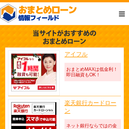
アイフル
おまとめMAXは低金利！
即日融資もOK！
楽天銀行カードロー
ン
ネット銀行ならではの金