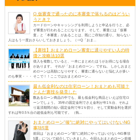
Q.仮審査で通ったのに本審査で落ちるのはどうい
うとき？
カードローンやキャッシングを利用しようと申込を行うと、必
ず審査が行われることになります。 そして、審査には「仮審
査」と「本審査」があることは、既にご存知の通り。 知らない
人はもう一度おさらいしておきましょう。（⇒Q「おま...
【裏技】おまとめローン審査に通りやすい人の特
徴と攻略法10選
借入を複数していると、一本にまとめたほうがお得になる場合
があります。 それが「おまとめローン」ですね。 しかしおまと
めローンは高額になりやすく、審査に通らないと悩む人が多い
のも事実・・・ そこで！！ここではおまとめローン...
最も低金利なのは住宅ローン！おまとめも可能？
とんだ裏技を発見した
数あるローン商品の中でも、最も低金利な商品といえば住宅ロ
ーンでしょう。 35年の固定金利でさえ金利が年1％台、それよ
り返済期間の短い固定金利で年1％切り、そして変動金利を選択
すれば年0.5％台の超低金利も可能です。 （執...
おまとめローン”後”に絶対にやってはいけないNG
事項5選
前回は「おまとめローン”前”に絶対にやってはいけないNG事項
5選」について紹介していきました。今回もおまとめローン前後