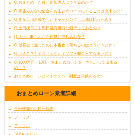
Q.おまとめした後、追加借入はできるのか？
Q.家族みんなの借金をおまとめローンにすることは出来るの？
Q.妻が旦那名義でしたキャッシング、旦那は払うべき？
Q.土日祝日でも即日融資可能な銀行ってあるの？
Q.大手に断られたら何処に申し込むか？
Q.仮審査で通ったのに本審査で落ちるのはどういうとき？
Q.ヤミ金？ヤミ金じゃない？ソフト闇金ってなあ～に？
Q.1000万円・10社・おまとめローンを一本化、って出来る
の！？
おまとめローンとマイナンバー制度は関係あるの？
おまとめローン業者詳細
金融機関の比較一覧表
プロミス
アイフル
SMBCモビット