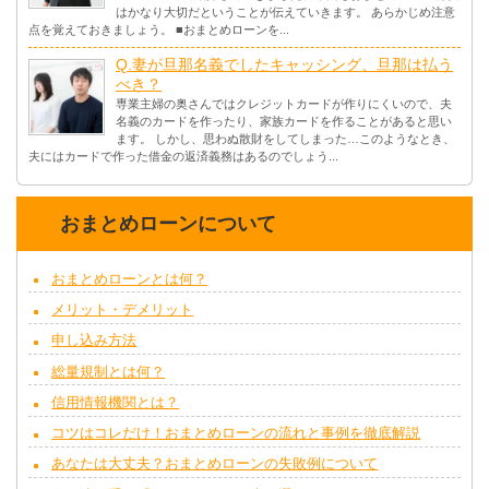
はかなり大切だということが伝えていきます。 あらかじめ注意
点を覚えておきましょう。 ■おまとめローンを...
Q.妻が旦那名義でしたキャッシング、旦那は払う
べき？
専業主婦の奥さんではクレジットカードが作りにくいので、夫
名義のカードを作ったり、家族カードを作ることがあると思い
ます。 しかし、思わぬ散財をしてしまった…このようなとき、
夫にはカードで作った借金の返済義務はあるのでしょう...
おまとめローンについて
おまとめローンとは何？
メリット・デメリット
申し込み方法
総量規制とは何？
信用情報機関とは？
コツはコレだけ！おまとめローンの流れと事例を徹底解説
あなたは大丈夫？おまとめローンの失敗例について