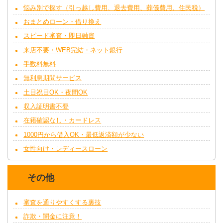
悩み別で探す（引っ越し費用、退去費用、葬儀費用、住民税）
おまとめローン・借り換え
スピード審査・即日融資
来店不要・WEB完結・ネット銀行
手数料無料
無利息期間サービス
土日祝日OK・夜間OK
収入証明書不要
在籍確認なし・カードレス
1000円から借入OK・最低返済額が少ない
女性向け・レディースローン
その他
審査を通りやすくする裏技
詐欺・闇金に注意！