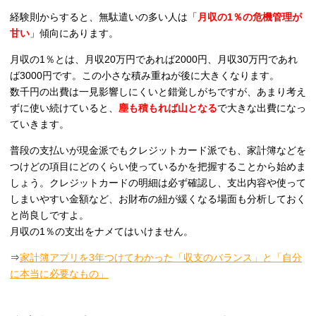
経験則からすると、無駄遣いの多い人は「
月収の1％の危機管理が
甘い
」傾向にあります。
月収の1％とは、月収20万円であれば2000円、月収30万円であれ
ば3000円です。この小さな積み重ねが後に大きくなります。
数千円の出費は一見影響しにくいと錯覚しがちですが、あまり考え
ずに使い続けていると、
塵も積もれば山となる
で大きな出費になっ
ていきます。
普段の支払いが現金派でもクレジットカード派でも、家計簿などを
つけどの項目にどのくらい使っているかを把握することから始めま
しょう。クレジットカードの明細は必ず確認し、支出内容や使って
しまいやすい金額など、お財布の紐が緩くなる場面も分析しておく
と尚良しですよ。
月収の1％の支出をナメてはいけません。
⇒
家計簿アプリを3年つけてわかった「収支のバランス」と「自分
に本当に必要なもの」