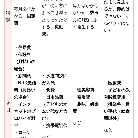
たまに発生す
が、使い方に
毎月はかから
毎月必ずか
るが、
節約は
特
よっては減っ
ないが、
数ヵ
かる「
固定
できない
（す
徴
たり増えたり
月に1度
は必
費
」
るべきではな
する「
変動
ず発生する
い）
費
」
・住居費
・保険料
（月払いの
場合）
・新聞代
・水道/電気/
・NHK受信
ガス代
・医療費
料（月払い
・食費
・理美容費
・子どもの教
の場合）
・日用品費
・被服費
育関連費用
項
・インター
（子どものオ
・趣味・娯楽
（授業料・習
目
ネットのプ
ムツ代など含
費
い事代・給食
ロバイダ料
む）
費以外）
など
金
・携帯電話代
など
・ローン
など