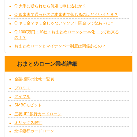
Q.大手に断られたら何処に申し込むか？
Q.仮審査で通ったのに本審査で落ちるのはどういうとき？
Q.ヤミ金？ヤミ金じゃない？ソフト闇金ってなあ～に？
Q.1000万円・10社・おまとめローンを一本化、って出来る
の！？
おまとめローンとマイナンバー制度は関係あるの？
おまとめローン業者詳細
金融機関の比較一覧表
プロミス
アイフル
SMBCモビット
三菱UFJ銀行カードローン
オリックス銀行
北洋銀行カードローン