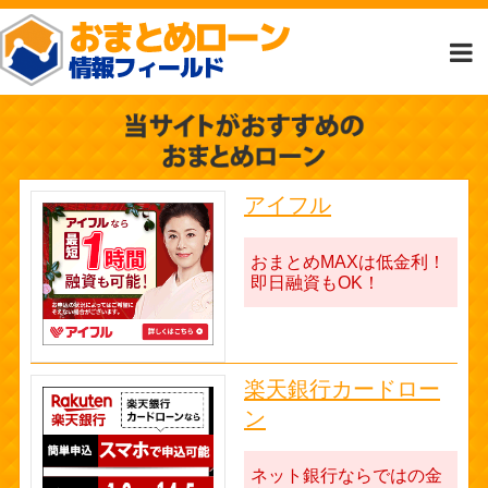
アイフル
おまとめMAXは低金利！
即日融資もOK！
楽天銀行カードロー
ン
ネット銀行ならではの金