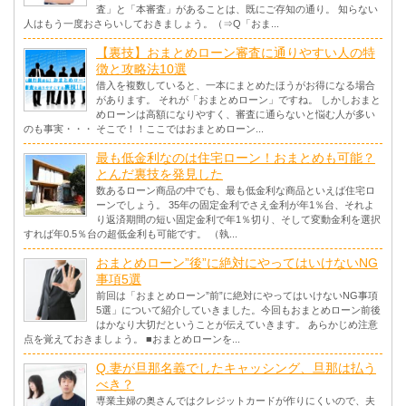
査」と「本審査」があることは、既にご存知の通り。 知らない
人はもう一度おさらいしておきましょう。（⇒Q「おま...
【裏技】おまとめローン審査に通りやすい人の特
徴と攻略法10選
借入を複数していると、一本にまとめたほうがお得になる場合
があります。 それが「おまとめローン」ですね。 しかしおまと
めローンは高額になりやすく、審査に通らないと悩む人が多い
のも事実・・・ そこで！！ここではおまとめローン...
最も低金利なのは住宅ローン！おまとめも可能？
とんだ裏技を発見した
数あるローン商品の中でも、最も低金利な商品といえば住宅ロ
ーンでしょう。 35年の固定金利でさえ金利が年1％台、それよ
り返済期間の短い固定金利で年1％切り、そして変動金利を選択
すれば年0.5％台の超低金利も可能です。 （執...
おまとめローン”後”に絶対にやってはいけないNG
事項5選
前回は「おまとめローン”前”に絶対にやってはいけないNG事項
5選」について紹介していきました。今回もおまとめローン前後
はかなり大切だということが伝えていきます。 あらかじめ注意
点を覚えておきましょう。 ■おまとめローンを...
Q.妻が旦那名義でしたキャッシング、旦那は払う
べき？
専業主婦の奥さんではクレジットカードが作りにくいので、夫