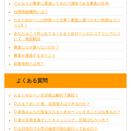
どんな人が審査に通過してるの？属性でみる審査の合否
信用情報機関とは？
おまとめローンの時期って大事！審査に通りやすい時期はズバ
リ○月！
あなたはこう見られてる！おまとめローンのスコアリングにつ
いて、徹底解説
審査になぜ通らないのか？
審査を通過するポイント
総量規制とは何？
よくある質問
おまとめローン完済後は解約？継続？
Q.おまとめした後、追加借入はできるのか？
Q.家族みんなの借金をおまとめローンにすることは出来るの？
Q.妻が旦那名義でしたキャッシング、旦那は払うべき？
Q.土日祝日でも即日融資可能な銀行ってあるの？