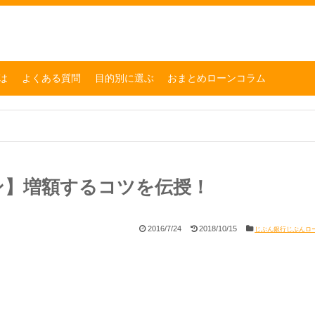
は
よくある質問
目的別に選ぶ
おまとめローンコラム
ン】増額するコツを伝授！
2016/7/24
2018/10/15
じぶん銀行じぶんロ