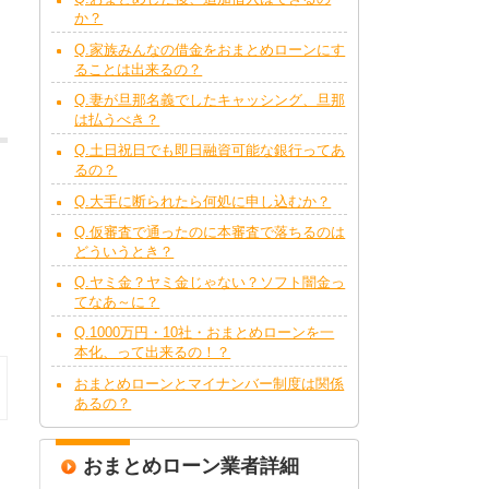
か？
Q.家族みんなの借金をおまとめローンにす
ることは出来るの？
Q.妻が旦那名義でしたキャッシング、旦那
は払うべき？
Q.土日祝日でも即日融資可能な銀行ってあ
るの？
Q.大手に断られたら何処に申し込むか？
と
Q.仮審査で通ったのに本審査で落ちるのは
どういうとき？
Q.ヤミ金？ヤミ金じゃない？ソフト闇金っ
てなあ～に？
り
Q.1000万円・10社・おまとめローンを一
本化、って出来るの！？
おまとめローンとマイナンバー制度は関係
あるの？
おまとめローン業者詳細