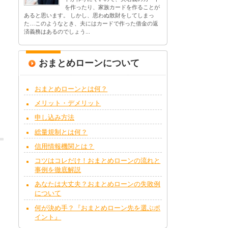
を作ったり、家族カードを作ることが
あると思います。 しかし、思わぬ散財をしてしまっ
た…このようなとき、夫にはカードで作った借金の返
済義務はあるのでしょう...
おまとめローンについて
おまとめローンとは何？
メリット・デメリット
申し込み方法
総量規制とは何？
信用情報機関とは？
コツはコレだけ！おまとめローンの流れと
事例を徹底解説
あなたは大丈夫？おまとめローンの失敗例
について
何が決め手？『おまとめローン先を選ぶポ
イント』