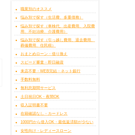
職業別のオススメ
悩み別で探す（生活費、多重債務）
悩み別で探す（車検代、出産費用、入院費
用、不妊治療、介護費用）
悩み別で探す（引っ越し費用、退去費用、
葬儀費用、住民税）
おまとめローン・借り換え
スピード審査・即日融資
来店不要・WEB完結・ネット銀行
手数料無料
無利息期間サービス
土日祝日OK・夜間OK
収入証明書不要
在籍確認なし・カードレス
1000円から借入OK・最低返済額が少ない
女性向け・レディースローン