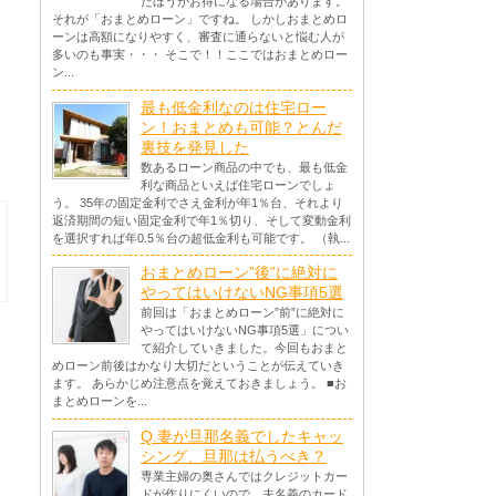
たほうがお得になる場合があります。
それが「おまとめローン」ですね。 しかしおまとめロ
ーンは高額になりやすく、審査に通らないと悩む人が
多いのも事実・・・ そこで！！ここではおまとめロー
ン...
最も低金利なのは住宅ロー
ン！おまとめも可能？とんだ
裏技を発見した
数あるローン商品の中でも、最も低金
利な商品といえば住宅ローンでしょ
う。 35年の固定金利でさえ金利が年1％台、それより
返済期間の短い固定金利で年1％切り、そして変動金利
を選択すれば年0.5％台の超低金利も可能です。 （執...
おまとめローン”後”に絶対に
やってはいけないNG事項5選
前回は「おまとめローン”前”に絶対に
やってはいけないNG事項5選」につい
て紹介していきました。今回もおまと
めローン前後はかなり大切だということが伝えていき
ます。 あらかじめ注意点を覚えておきましょう。 ■お
まとめローンを...
Q.妻が旦那名義でしたキャッ
シング、旦那は払うべき？
専業主婦の奥さんではクレジットカー
ドが作りにくいので、夫名義のカード