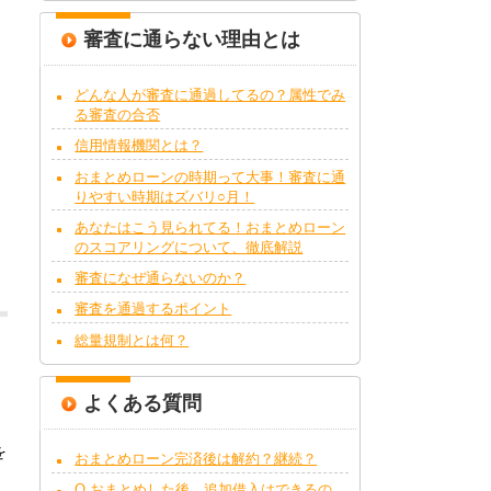
審査に通らない理由とは
どんな人が審査に通過してるの？属性でみ
る審査の合否
信用情報機関とは？
おまとめローンの時期って大事！審査に通
りやすい時期はズバリ○月！
あなたはこう見られてる！おまとめローン
のスコアリングについて、徹底解説
審査になぜ通らないのか？
審査を通過するポイント
総量規制とは何？
よくある質問
を
おまとめローン完済後は解約？継続？
Q.おまとめした後、追加借入はできるの