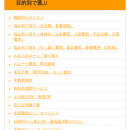
目的別で選ぶ
職業別のオススメ
悩み別で探す（生活費、多重債務）
悩み別で探す（車検代、出産費用、入院費用、不妊治療、介護
費用）
悩み別で探す（引っ越し費用、退去費用、葬儀費用、住民税）
おまとめローン・借り換え
スピード審査・即日融資
来店不要・WEB完結・ネット銀行
手数料無料
無利息期間サービス
土日祝日OK・夜間OK
収入証明書不要
在籍確認なし・カードレス
1000円から借入OK・最低返済額が少ない
女性向け・レディースローン