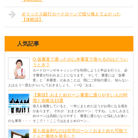
オリックス銀行カードローンで借り換えてよかった
【体験談】
人気記事
Q.仮審査で通ったのに本審査で落ちるのはどうい
うとき？
カードローンやキャッシングを利用しようと申込を行うと、必
ず審査が行われることになります。 そして、審査には「仮審
査」と「本審査」があることは、既にご存知の通り。 知らない
人はもう一度おさらいしておきましょう。（⇒Q「おま...
【裏技】おまとめローン審査に通りやすい人の特
徴と攻略法10選
借入を複数していると、一本にまとめたほうがお得になる場合
があります。 それが「おまとめローン」ですね。 しかしおまと
めローンは高額になりやすく、審査に通らないと悩む人が多い
のも事実・・・ そこで！！ここではおまとめローン...
最も低金利なのは住宅ローン！おまとめも可能？
とんだ裏技を発見した