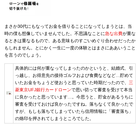
まさか30代にもなってお金を借りることになってしまうとは、当
時の僕も想像していませんでした。不思議なことに
急な出費
が重な
るときは重なるもので、ある意味ものすごいめぐり合わせだったか
もしれません。とにかく
一生に一度の体験
とはまさにああいうこと
を言うのでしょう。
具体的には何が重なってしまったのかというと、結婚式、引
っ越し、お得意先の接待ゴルフおよび食費などなど…貯めて
いたお金をちょうど使おうと思っていた時期だったので、
三
菱東京UFJ銀行カードローン
で思い切って審査を受けて本当
に良かったと思っています…。今思うと、貯金があるうちに
審査を受けておけば良かったですね。落ちなくて良かったで
すが、もしも落ちてしまっていたら信用情報に「審査落ち」
の烙印を押されてしまうところでした。