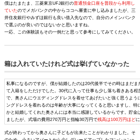
僕はたまたま、三菱東京UFJ銀行の
普通預金口座を普段から利用し
ていた
のでメガバンクの中からココへ審査に申し込みましたが、三
井住友銀行やみずほ銀行も良い借入先なので、自分のメインバンク
で選ぶのが良いのではないかと思いますね。
一応、この体験談もその一例だと思って参考にしてみてください。
籍は入れていたけれど式は挙げていなかった
私事になるのですが、僕が結婚したのは20代後半でその時はまだま
て入籍をしただけでした。30代に入って仕事も少し落ち着きある程
で、奥さんにウエディングドレスを着せてあげたいと強く思うよう
ングドレスを着れるのは年齢が大事になってくると思いますし、特
かと結婚してくれた奥さんには本当に感謝しているからです。
貯金
ましたが、式場の費用270万円と指輪30万円で
残高は100万円ほど
に
式が終わってから奥さんに子どもが出来たことがわかりました。そ
のため、小さいアパートから少しグレードアップしたマンションへ