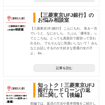
【三菱東京UFJ銀行】の
お悩み相談室
【三菱東京UFJ銀行】 こんにちわ。 私を一言
でいうと、なにかしら。 たぶん「優等生」っ
てところね。とっても真面目で親切って言わ
れるわ。 でもそんなに気負いしないで！ みん
なとお話しするのが大好きな普通の女の子
よ。 &e...
記事を読む
知っトク！三菱東京UFJ
銀行カードローンの返
済に関して【後編】
前編では、返済の方法や基本情報をご紹介し