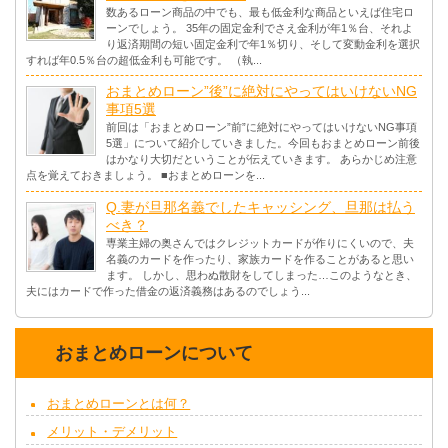
数あるローン商品の中でも、最も低金利な商品といえば住宅ロ
ーンでしょう。 35年の固定金利でさえ金利が年1％台、それよ
り返済期間の短い固定金利で年1％切り、そして変動金利を選択
すれば年0.5％台の超低金利も可能です。 （執...
おまとめローン”後”に絶対にやってはいけないNG
事項5選
前回は「おまとめローン”前”に絶対にやってはいけないNG事項
5選」について紹介していきました。今回もおまとめローン前後
はかなり大切だということが伝えていきます。 あらかじめ注意
点を覚えておきましょう。 ■おまとめローンを...
Q.妻が旦那名義でしたキャッシング、旦那は払う
べき？
専業主婦の奥さんではクレジットカードが作りにくいので、夫
名義のカードを作ったり、家族カードを作ることがあると思い
ます。 しかし、思わぬ散財をしてしまった…このようなとき、
夫にはカードで作った借金の返済義務はあるのでしょう...
おまとめローンについて
おまとめローンとは何？
メリット・デメリット