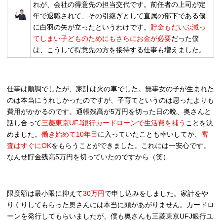
れが、会社の得意先の担当交代です。前任者の上司が定
年で退職されて、その引継ぎとして直属の部下である僕
に白羽の矢が立ったというわけです。
貯金もだいぶ減っ
てしまい子どものためにも
さらにお金が必要
だった僕
は、こうして得意先の方を接待する仕事も増えました。
仕事は順調でしたが、家計は火の車でした。無事女の子が生まれた
のは本当にうれしかったのですが、
子育てというのは思ったよりも
費用がかかる
のです。通帳残高が5万円を切った日の晩、奥さんと
話し合って
三菱東京UFJ銀行カードローンで生活費を補う
ことを決
めました。
働き始めて10年目
に入っていたことも幸いしてか、
審
査はすぐにOK
をもらうことができました。これには一安心です。
なんせ貯金残高5万円を切っていたのですから（笑）
限度額は最小限に抑えて
30万円
で申し込みをしました。家計をや
りくりしてもらった奥さんには本当に頭があがりません。カードロ
ーンを発行してもらいましたが、
僕も奥さんも三菱東京UFJ銀行ユ