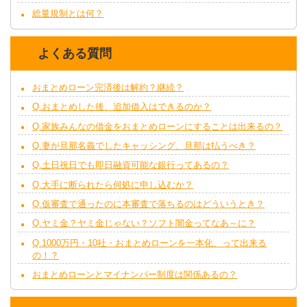
総量規制とは何？
よくある質問
おまとめローン完済後は解約？継続？
Q.おまとめした後、追加借入はできるのか？
Q.家族みんなの借金をおまとめローンにすることは出来るの？
Q.妻が旦那名義でしたキャッシング、旦那は払うべき？
Q.土日祝日でも即日融資可能な銀行ってあるの？
Q.大手に断られたら何処に申し込むか？
Q.仮審査で通ったのに本審査で落ちるのはどういうとき？
Q.ヤミ金？ヤミ金じゃない？ソフト闇金ってなあ～に？
Q.1000万円・10社・おまとめローンを一本化、って出来る
の！？
おまとめローンとマイナンバー制度は関係あるの？