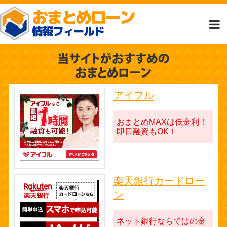
アイフル
おまとめMAXは低金利！
即日融資もOK！
楽天銀行カードロー
ン
ネット銀行ならではの金