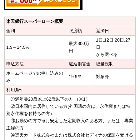
楽天銀行スーパーローン概要
金利
限度額
返済日
1日,12日,20日,27
最大800万
1.9～14.5%
日
円
から選べる
申込方法
遅延損害金
総量規制
ホームページでの申し込みの
19.9％
対象外
み
利用条件
①満年齢20歳以上62歳以下の方 （※1）
②日本国内に居住している方(外国籍の方は、永住権または特
別永住権をお持ちの方）
③お勤めの方で毎月安定した定期収入のある方、または、専業
主婦の方
④楽天カード株式会社または株式会社セディナの保証を受ける