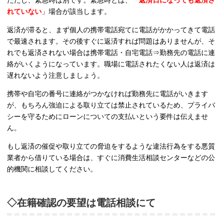
ただし、緊急時は別です。緊急時とは、「
返済日になっても返済さ
れていない
」場合が該当します。
返済が滞ると、まず個人の携帯電話宛てに電話がかかってきて電話
で最速されます。その後すぐに返済すれば問題はありませんが、そ
れでも返済されない場合は携帯電話・自宅電話⇒勤務先の電話に連
絡がいくようになっています。職場に電話されたくない人は返済は
遅れないよう注意しましょう。
携帯や自宅の番号に連絡がつかなければ勤務先に電話がいきます
が、もちろん強迫による取り立ては禁止されているため、プライバ
シーを守るためにローンについての支払いという要件は伝えませ
ん。
もし返済の催促や取り立ての脅迫をするような違法行為をする悪質
業者から借りている場合は、すぐに消費生活相談センターなどの公
的機関に相談してください。
◇在籍確認の要望は電話相談にて