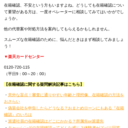
在籍確認、不安という方もいますよね。どうしても在籍確認につい
て要望がある方は、一度オペレーターに相談してみてはいかがでし
ょうか。
他の代替案や対処方法を案内してもらえるかもしれません。
スムーズな在籍確認のために、悩んだときはまず相談してみましょ
う！
▼楽天カードセンター
0120-720-115
（平日9：00～20：00）
【在籍確認に関する疑問解決記事はこちら】
・
意外な盲点！審査に通りやすい年齢と理想像、在籍確認の方法を
おさらい
・
偽装会社を申告したらどうなる？おまとめローンにもある『在籍
確認』のいろは
・
派遣社員の在籍確認はどこにかかる？所属先or派遣先
・
キャッシングの在籍確認ってどんな感じ？体験者がズバリ回答