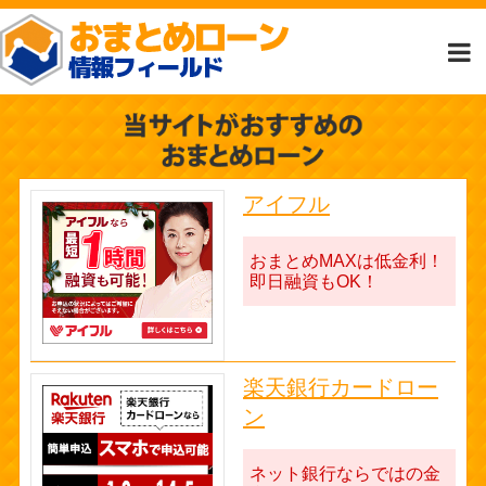
アイフル
おまとめMAXは低金利！
即日融資もOK！
楽天銀行カードロー
ン
ネット銀行ならではの金