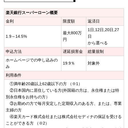
楽天銀行スーパーローン概要
金利
限度額
返済日
1日,12日,20日,27
最大800万
1.9～14.5%
日
円
から選べる
申込方法
遅延損害金
総量規制
ホームページでの申し込みの
19.9％
対象外
み
利用条件
①満年齢20歳以上62歳以下の方 （※1）
②日本国内に居住している方(外国籍の方は、永住権または特
別永住権をお持ちの方）
③お勤めの方で毎月安定した定期収入のある方、または、専業
主婦の方
④楽天カード株式会社または株式会社セディナの保証を受ける
ことができる方 （※2）