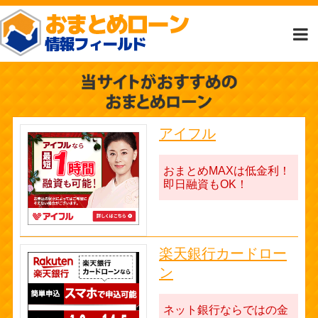
アイフル
おまとめMAXは低金利！
即日融資もOK！
楽天銀行カードロー
ン
ネット銀行ならではの金