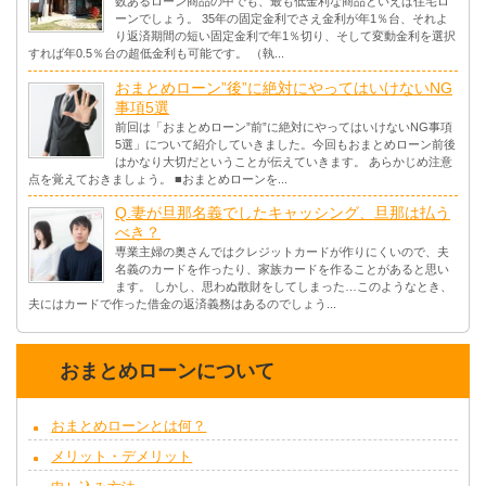
数あるローン商品の中でも、最も低金利な商品といえば住宅ロ
ーンでしょう。 35年の固定金利でさえ金利が年1％台、それよ
り返済期間の短い固定金利で年1％切り、そして変動金利を選択
すれば年0.5％台の超低金利も可能です。 （執...
おまとめローン”後”に絶対にやってはいけないNG
事項5選
前回は「おまとめローン”前”に絶対にやってはいけないNG事項
5選」について紹介していきました。今回もおまとめローン前後
はかなり大切だということが伝えていきます。 あらかじめ注意
点を覚えておきましょう。 ■おまとめローンを...
Q.妻が旦那名義でしたキャッシング、旦那は払う
べき？
専業主婦の奥さんではクレジットカードが作りにくいので、夫
名義のカードを作ったり、家族カードを作ることがあると思い
ます。 しかし、思わぬ散財をしてしまった…このようなとき、
夫にはカードで作った借金の返済義務はあるのでしょう...
おまとめローンについて
おまとめローンとは何？
メリット・デメリット