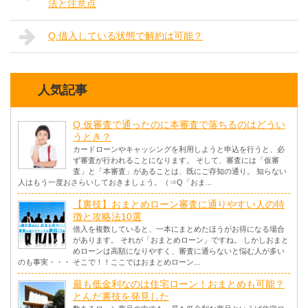
法と注意点
Q.借入している状態で解約は可能？
人気記事
Q.仮審査で通ったのに本審査で落ちるのはどうい
うとき？
カードローンやキャッシングを利用しようと申込を行うと、必
ず審査が行われることになります。 そして、審査には「仮審
査」と「本審査」があることは、既にご存知の通り。 知らない
人はもう一度おさらいしておきましょう。（⇒Q「おま...
【裏技】おまとめローン審査に通りやすい人の特
徴と攻略法10選
借入を複数していると、一本にまとめたほうがお得になる場合
があります。 それが「おまとめローン」ですね。 しかしおまと
めローンは高額になりやすく、審査に通らないと悩む人が多い
のも事実・・・ そこで！！ここではおまとめローン...
最も低金利なのは住宅ローン！おまとめも可能？
とんだ裏技を発見した