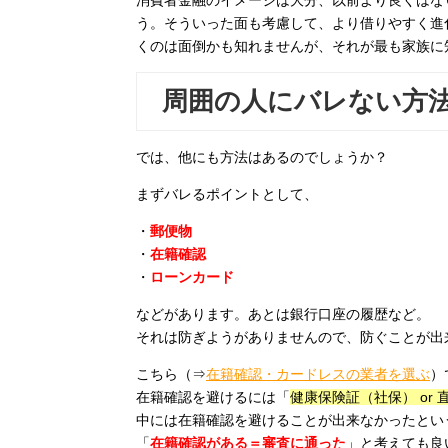
消費者金融のイメージは大分、以前より良くはな
う。そういった面も考慮して、より借りやすく進
くのは面倒かも知れませんが、それが最も家族に
周囲の人にバレない方
では、他にも方法はあるのでしょうか？
まずバレるポイントとして、
・
郵便物
・
在籍確認
・
ローンカード
などがあります。あとは銀行口座の履歴など。
それは防ぎようがありませんので、防ぐことが出
こちら（⇒
在籍確認・カードレスの業者を選ぶ
）
在籍確認を避けるには「
健康保険証（社保） or
中には在籍確認を避けることが出来なかったとい
「
在籍確認がある＝審査に通った
」と考えても良