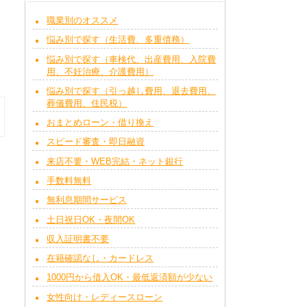
職業別のオススメ
悩み別で探す（生活費、多重債務）
悩み別で探す（車検代、出産費用、入院費
用、不妊治療、介護費用）
悩み別で探す（引っ越し費用、退去費用、
葬儀費用、住民税）
おまとめローン・借り換え
スピード審査・即日融資
来店不要・WEB完結・ネット銀行
手数料無料
無利息期間サービス
土日祝日OK・夜間OK
収入証明書不要
在籍確認なし・カードレス
1000円から借入OK・最低返済額が少ない
女性向け・レディースローン