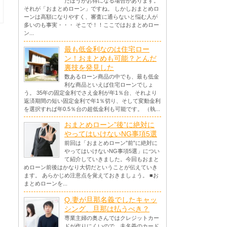
たほうがお得になる場合があります。
それが「おまとめローン」ですね。 しかしおまとめロ
ーンは高額になりやすく、審査に通らないと悩む人が
多いのも事実・・・ そこで！！ここではおまとめロー
ン...
最も低金利なのは住宅ロー
ン！おまとめも可能？とんだ
裏技を発見した
数あるローン商品の中でも、最も低金
利な商品といえば住宅ローンでしょ
う。 35年の固定金利でさえ金利が年1％台、それより
返済期間の短い固定金利で年1％切り、そして変動金利
を選択すれば年0.5％台の超低金利も可能です。 （執...
おまとめローン”後”に絶対に
やってはいけないNG事項5選
前回は「おまとめローン”前”に絶対に
やってはいけないNG事項5選」につい
て紹介していきました。今回もおまと
めローン前後はかなり大切だということが伝えていき
ます。 あらかじめ注意点を覚えておきましょう。 ■お
まとめローンを...
Q.妻が旦那名義でしたキャッ
シング、旦那は払うべき？
専業主婦の奥さんではクレジットカー
ドが作りにくいので、夫名義のカード