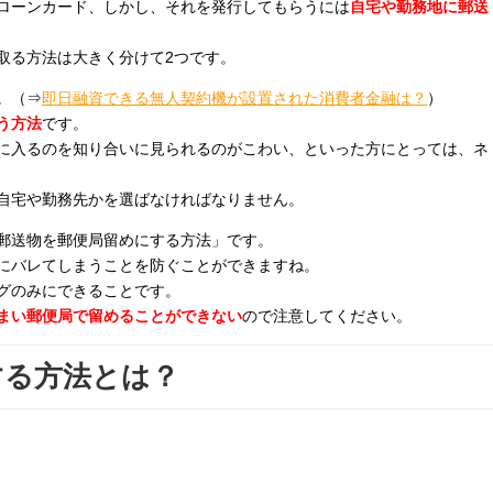
ローンカード、しかし、それを発行してもらうには
自宅や勤務地に郵送
取る方法は大きく分けて2つです。
。（⇒
即日融資できる無人契約機が設置された消費者金融は？
）
う方法
です。
に入るのを知り合いに見られるのがこわい、といった方にとっては、ネ
自宅や勤務先かを選ばなければなりません。
郵送物を郵便局留めにする方法」です。
にバレてしまうことを防ぐことができますね。
グのみにできることです。
まい郵便局で留めることができない
ので注意してください。
する方法とは？