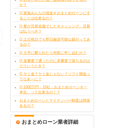
か？
Q.家族みんなの借金をおまとめローンにす
ることは出来るの？
Q.妻が旦那名義でしたキャッシング、旦那
は払うべき？
Q.土日祝日でも即日融資可能な銀行ってあ
るの？
Q.大手に断られたら何処に申し込むか？
Q.仮審査で通ったのに本審査で落ちるのは
どういうとき？
Q.ヤミ金？ヤミ金じゃない？ソフト闇金っ
てなあ～に？
Q.1000万円・10社・おまとめローンを一
本化、って出来るの！？
おまとめローンとマイナンバー制度は関係
あるの？
おまとめローン業者詳細