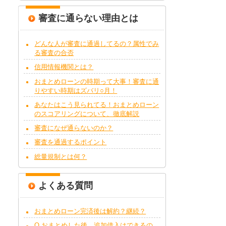
審査に通らない理由とは
どんな人が審査に通過してるの？属性でみ
る審査の合否
信用情報機関とは？
おまとめローンの時期って大事！審査に通
りやすい時期はズバリ○月！
あなたはこう見られてる！おまとめローン
のスコアリングについて、徹底解説
審査になぜ通らないのか？
審査を通過するポイント
総量規制とは何？
よくある質問
おまとめローン完済後は解約？継続？
Q.おまとめした後、追加借入はできるの