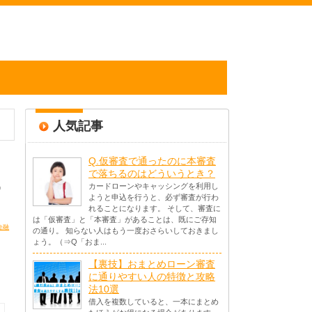
人気記事
Q.仮審査で通ったのに本審査
で落ちるのはどういうとき？
る
カードローンやキャッシングを利用し
ようと申込を行うと、必ず審査が行わ
れることになります。 そして、審査に
は「仮審査」と「本審査」があることは、既にご存知
金融
の通り。 知らない人はもう一度おさらいしておきまし
ょう。（⇒Q「おま...
【裏技】おまとめローン審査
に通りやすい人の特徴と攻略
法10選
借入を複数していると、一本にまとめ