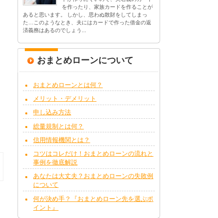
を作ったり、家族カードを作ることが
あると思います。 しかし、思わぬ散財をしてしまっ
た…このようなとき、夫にはカードで作った借金の返
済義務はあるのでしょう...
おまとめローンについて
おまとめローンとは何？
メリット・デメリット
申し込み方法
総量規制とは何？
信用情報機関とは？
コツはコレだけ！おまとめローンの流れと
事例を徹底解説
あなたは大丈夫？おまとめローンの失敗例
について
何が決め手？『おまとめローン先を選ぶポ
イント』