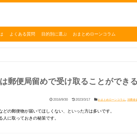
は
よくある質問
目的別に選ぶ
おまとめローンコラム
物は郵便局留めで受け取ることができ
2016/9/30
2023/3/17
,
おまとめローンコラム
消費者
などの郵便物が届いてほしくない、といった方は多いです。
る人に取っておきの秘策です。