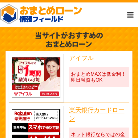
アイフル
おまとめMAXは低金利！
即日融資もOK！
楽天銀行カードロー
ン
ネット銀行ならではの金