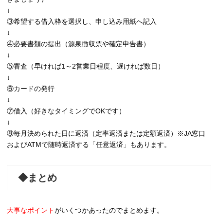
↓
③希望する借入枠を選択し、申し込み用紙へ記入
↓
④必要書類の提出（源泉徴収票や確定申告書）
↓
⑤審査（早ければ1～2営業日程度、遅ければ数日）
↓
⑥カードの発行
↓
⑦借入（好きなタイミングでOKです）
↓
⑧毎月決められた日に返済（定率返済または定額返済）※JA窓口
およびATMで随時返済する「任意返済」もあります。
◆まとめ
大事なポイント
がいくつかあったのでまとめます。