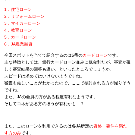
1．住宅ローン
2．リフォームローン
3．マイカーローン
4．教育ローン
5．カードローン
6．JA農業融資
今回スポットを当てて紹介するのは5番の
カードローン
です。
主な特徴としては、銀行カードローン並みに低金利だが、審査が厳
しく審査結果の回答も遅い、といったところでしょうか。
スピードは求めてはいけないようですね。
審査も厳しいことがわかったので、ここで検討される方が減りそう
ですね。
また、JAの会員の方がある程度有利なようです。
そしてコネがある方のほうが有利かも！？
また、このローンを利用できるのは各JA所定の
資格・要件を満た
す方のみ
です。