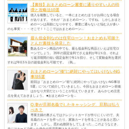
【裏技】おまとめローン審査に通りやすい人の特
徴と攻略法10選
借入を複数していると、一本にまとめたほうがお得になる場合
があります。 それが「おまとめローン」ですね。 しかしおまと
めローンは高額になりやすく、審査に通らないと悩む人が多い
のも事実・・・ そこで！！ここではおまとめローン...
最も低金利なのは住宅ローン！おまとめも可能？
とんだ裏技を発見した
数あるローン商品の中でも、最も低金利な商品といえば住宅ロ
ーンでしょう。 35年の固定金利でさえ金利が年1％台、それよ
り返済期間の短い固定金利で年1％切り、そして変動金利を選択
すれば年0.5％台の超低金利も可能です。 （執...
おまとめローン”後”に絶対にやってはいけないNG
事項5選
前回は「おまとめローン”前”に絶対にやってはいけないNG事項
5選」について紹介していきました。今回もおまとめローン前後
はかなり大切だということが伝えていきます。 あらかじめ注意
点を覚えておきましょう。 ■おまとめローンを...
Q.妻が旦那名義でしたキャッシング、旦那は払う
べき？
専業主婦の奥さんではクレジットカードが作りにくいので、夫
名義のカードを作ったり、家族カードを作ることがあると思い
ます。 しかし、思わぬ散財をしてしまった…このようなとき、
夫にはカードで作った借金の返済義務はあるのでしょう...