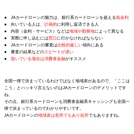
● JAカードローンの魅力は、銀行系カードローンを超える
低金利
● 向いている人は、
計画的
に利用し返済できる人
● 内容（金利・サービス）などは
地域や勤務地
によって異なる
● 実際に申し込むには
窓口
に行かなければならない
● JAカードローンの審査は
比較的厳しい
傾向にある
● 審査の結果などの
スピードが遅い
●
急いでいる場合は消費者金融
がオススメ
全国一律で決まっているわけではなく地域差があるので、「ここは
こう」とハッキリ言えないのはJAカードローンのデメリットです
ね。
その点、銀行系カードローンも消費者金融系キャッシングも全国一
律で決まっているのでわかりやすいです。
JAカードローンの
地域差は長所でもあり短所
でもありますね。