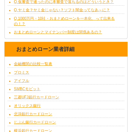
Q.仮審査で通ったのに本審査で落ちるのはどういうとき？
Q.ヤミ金？ヤミ金じゃない？ソフト闇金ってなあ～に？
Q.1000万円・10社・おまとめローンを一本化、って出来る
の！？
おまとめローンとマイナンバー制度は関係あるの？
おまとめローン業者詳細
金融機関の比較一覧表
プロミス
アイフル
SMBCモビット
三菱UFJ銀行カードローン
オリックス銀行
北洋銀行カードローン
じぶん銀行カードローン
横浜銀行カードローン