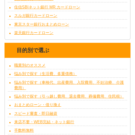
住信SBIネット銀行 MR.カードローン
スルガ銀行カードローン
東京スター銀行おまとめローン
楽天銀行カードローン
目的別で選ぶ
職業別のオススメ
悩み別で探す（生活費、多重債務）
悩み別で探す（車検代、出産費用、入院費用、不妊治療、介護
費用）
悩み別で探す（引っ越し費用、退去費用、葬儀費用、住民税）
おまとめローン・借り換え
スピード審査・即日融資
来店不要・WEB完結・ネット銀行
手数料無料