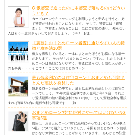
Q.仮審査で通ったのに本審査で落ちるのはどうい
うとき？
カードローンやキャッシングを利用しようと申込を行うと、必
ず審査が行われることになります。 そして、審査には「仮審
査」と「本審査」があることは、既にご存知の通り。 知らない
人はもう一度おさらいしておきましょう。（⇒Q「おま...
【裏技】おまとめローン審査に通りやすい人の特
徴と攻略法10選
借入を複数していると、一本にまとめたほうがお得になる場合
があります。 それが「おまとめローン」ですね。 しかしおまと
めローンは高額になりやすく、審査に通らないと悩む人が多い
のも事実・・・ そこで！！ここではおまとめローン...
最も低金利なのは住宅ローン！おまとめも可能？
とんだ裏技を発見した
数あるローン商品の中でも、最も低金利な商品といえば住宅ロ
ーンでしょう。 35年の固定金利でさえ金利が年1％台、それよ
り返済期間の短い固定金利で年1％切り、そして変動金利を選択
すれば年0.5％台の超低金利も可能です。 （執...
おまとめローン”後”に絶対にやってはいけないNG
事項5選
前回は「おまとめローン”前”に絶対にやってはいけないNG事項
5選」について紹介していきました。今回もおまとめローン前後
はかなり大切だということが伝えていきます。 あらかじめ注意