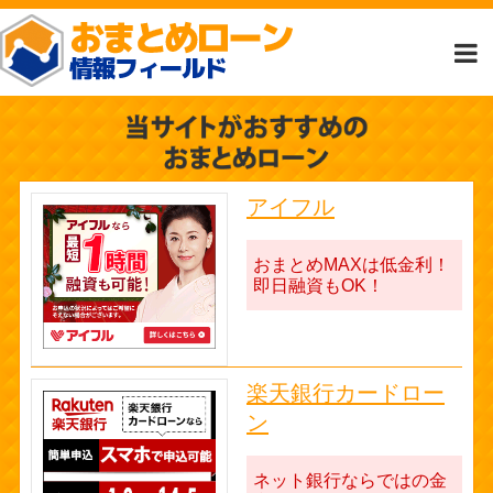
アイフル
おまとめMAXは低金利！
即日融資もOK！
楽天銀行カードロー
ン
ネット銀行ならではの金