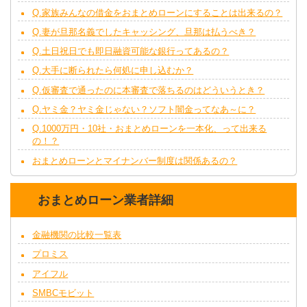
Q.家族みんなの借金をおまとめローンにすることは出来るの？
Q.妻が旦那名義でしたキャッシング、旦那は払うべき？
Q.土日祝日でも即日融資可能な銀行ってあるの？
Q.大手に断られたら何処に申し込むか？
Q.仮審査で通ったのに本審査で落ちるのはどういうとき？
Q.ヤミ金？ヤミ金じゃない？ソフト闇金ってなあ～に？
Q.1000万円・10社・おまとめローンを一本化、って出来る
の！？
おまとめローンとマイナンバー制度は関係あるの？
おまとめローン業者詳細
金融機関の比較一覧表
プロミス
アイフル
SMBCモビット