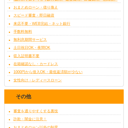
おまとめローン・借り換え
スピード審査・即日融資
来店不要・WEB完結・ネット銀行
手数料無料
無利息期間サービス
土日祝日OK・夜間OK
収入証明書不要
在籍確認なし・カードレス
1000円から借入OK・最低返済額が少ない
女性向け・レディースローン
その他
審査を通りやすくする裏技
詐欺・闇金に注意！
おまとめローン以外の制度