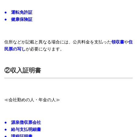
● 運転免許証
● 健康保険証
住所などが記載と異なる場合には、公共料金を支払った
領収書
や
住
民票の写し
が必要になります。
②収入証明書
≪会社勤めの人・年金の人≫
● 源泉徴収票会社
● 給与支払明細書
● 課税証明書