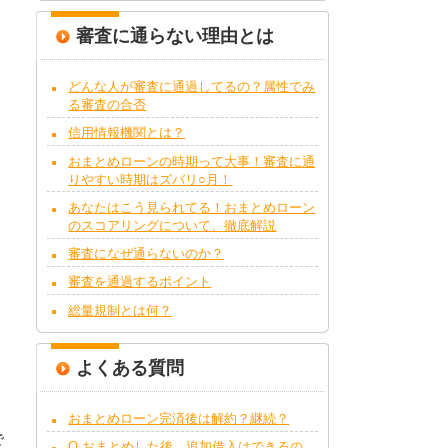
審査に通らない理由とは
どんな人が審査に通過してるの？属性でみ
る審査の合否
信用情報機関とは？
おまとめローンの時期って大事！審査に通
りやすい時期はズバリ○月！
あなたはこう見られてる！おまとめローン
のスコアリングについて、徹底解説
審査になぜ通らないのか？
審査を通過するポイント
総量規制とは何？
よくある質問
おまとめローン完済後は解約？継続？
で
Q.おまとめした後、追加借入はできるの