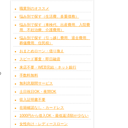
職業別のオススメ
悩み別で探す（生活費、多重債務）
悩み別で探す（車検代、出産費用、入院費
用、不妊治療、介護費用）
悩み別で探す（引っ越し費用、退去費用、
葬儀費用、住民税）
おまとめローン・借り換え
スピード審査・即日融資
来店不要・WEB完結・ネット銀行
の
手数料無料
無利息期間サービス
土日祝日OK・夜間OK
収入証明書不要
在籍確認なし・カードレス
1000円から借入OK・最低返済額が少ない
女性向け・レディースローン