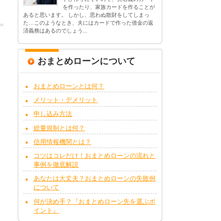
を作ったり、家族カードを作ることが
あると思います。 しかし、思わぬ散財をしてしまっ
た…このようなとき、夫にはカードで作った借金の返
済義務はあるのでしょう...
おまとめローンについて
おまとめローンとは何？
メリット・デメリット
申し込み方法
総量規制とは何？
信用情報機関とは？
コツはコレだけ！おまとめローンの流れと
事例を徹底解説
あなたは大丈夫？おまとめローンの失敗例
について
何が決め手？『おまとめローン先を選ぶポ
イント』