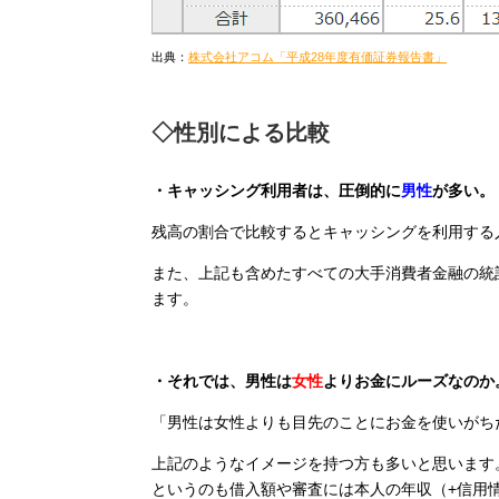
出典：
株式会社アコム「平成28年度有価証券報告書」
◇性別による比較
・キャッシング利用者は、圧倒的に
男性
が多い。
残高の割合で比較するとキャッシングを利用する
また、上記も含めたすべての大手消費者金融の統
ます。
・それでは、男性は
女性
よりお金にルーズなのか
「男性は女性よりも目先のことにお金を使いがち
上記のようなイメージを持つ方も多いと思います
というのも借入額や審査には本人の年収（+信用