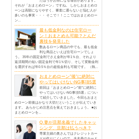
たほうがお得になる場合があります。
それが「おまとめローン」ですね。 しかしおまとめロ
ーンは高額になりやすく、審査に通らないと悩む人が
多いのも事実・・・ そこで！！ここではおまとめロー
ン...
最も低金利なのは住宅ロー
ン！おまとめも可能？とんだ
裏技を発見した
数あるローン商品の中でも、最も低金
利な商品といえば住宅ローンでしょ
う。 35年の固定金利でさえ金利が年1％台、それより
返済期間の短い固定金利で年1％切り、そして変動金利
を選択すれば年0.5％台の超低金利も可能です。 （執...
おまとめローン”後”に絶対に
やってはいけないNG事項5選
前回は「おまとめローン”前”に絶対に
やってはいけないNG事項5選」につい
て紹介していきました。今回もおまと
めローン前後はかなり大切だということが伝えていき
ます。 あらかじめ注意点を覚えておきましょう。 ■お
まとめローンを...
Q.妻が旦那名義でしたキャッ
シング、旦那は払うべき？
専業主婦の奥さんではクレジットカー
ドが作りにくいので、夫名義のカード