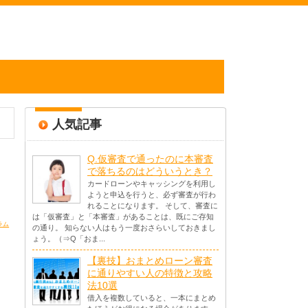
人気記事
Q.仮審査で通ったのに本審査
で落ちるのはどういうとき？
カードローンやキャッシングを利用し
ようと申込を行うと、必ず審査が行わ
れることになります。 そして、審査に
は「仮審査」と「本審査」があることは、既にご存知
ラム
の通り。 知らない人はもう一度おさらいしておきまし
ょう。（⇒Q「おま...
【裏技】おまとめローン審査
に通りやすい人の特徴と攻略
法10選
借入を複数していると、一本にまとめ