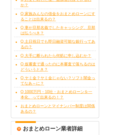
か？
Q.家族みんなの借金をおまとめローンにす
ることは出来るの？
Q.妻が旦那名義でしたキャッシング、旦那
は払うべき？
Q.土日祝日でも即日融資可能な銀行ってあ
るの？
Q.大手に断られたら何処に申し込むか？
Q.仮審査で通ったのに本審査で落ちるのは
どういうとき？
Q.ヤミ金？ヤミ金じゃない？ソフト闇金っ
てなあ～に？
Q.1000万円・10社・おまとめローンを一
本化、って出来るの！？
おまとめローンとマイナンバー制度は関係
あるの？
おまとめローン業者詳細