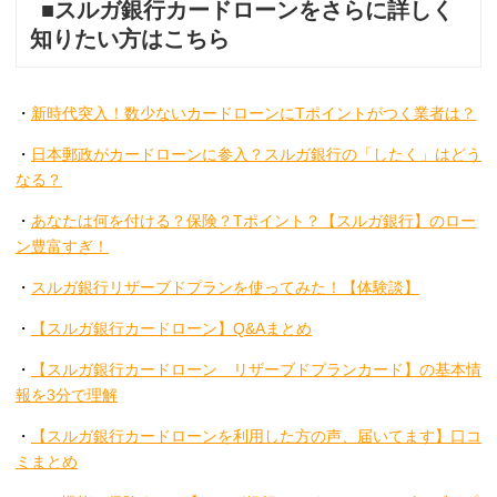
■スルガ銀行カードローンをさらに詳しく
知りたい方はこちら
・
新時代突入！数少ないカードローンにTポイントがつく業者は？
・
日本郵政がカードローンに参入？スルガ銀行の「したく」はどう
なる？
・
あなたは何を付ける？保険？Tポイント？【スルガ銀行】のロー
ン豊富すぎ！
・
スルガ銀行リザーブドプランを使ってみた！【体験談】
・
【スルガ銀行カードローン】Q&Aまとめ
・
【スルガ銀行カードローン リザーブドプランカード】の基本情
報を3分で理解
・
【スルガ銀行カードローンを利用した方の声、届いてます】口コ
ミまとめ