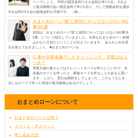
ーンでしょう。 35年の固定金利でさえ金利が年1％台、それよ
り返済期間の短い固定金利で年1％切り、そして変動金利を選択
すれば年0.5％台の超低金利も可能です。 （執...
おまとめローン”後”に絶対にやってはいけないNG
事項5選
前回は「おまとめローン”前”に絶対にやってはいけないNG事項
5選」について紹介していきました。今回もおまとめローン前後
はかなり大切だということが伝えていきます。 あらかじめ注意
点を覚えておきましょう。 ■おまとめローンを...
Q.妻が旦那名義でしたキャッシング、旦那は払う
べき？
専業主婦の奥さんではクレジットカードが作りにくいので、夫
名義のカードを作ったり、家族カードを作ることがあると思い
ます。 しかし、思わぬ散財をしてしまった…このようなとき、
夫にはカードで作った借金の返済義務はあるのでしょう...
おまとめローンについて
おまとめローンとは何？
メリット・デメリット
申し込み方法