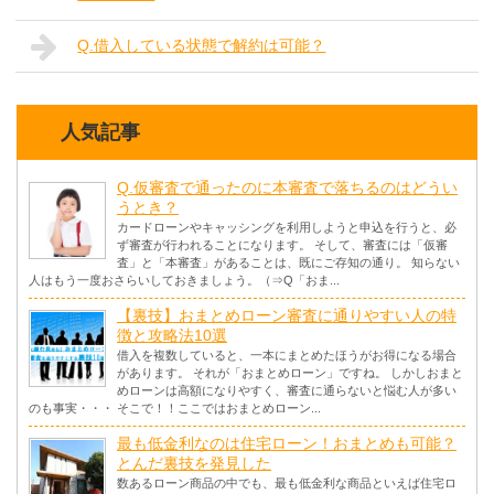
Q.借入している状態で解約は可能？
人気記事
Q.仮審査で通ったのに本審査で落ちるのはどうい
うとき？
カードローンやキャッシングを利用しようと申込を行うと、必
ず審査が行われることになります。 そして、審査には「仮審
査」と「本審査」があることは、既にご存知の通り。 知らない
人はもう一度おさらいしておきましょう。（⇒Q「おま...
【裏技】おまとめローン審査に通りやすい人の特
徴と攻略法10選
借入を複数していると、一本にまとめたほうがお得になる場合
があります。 それが「おまとめローン」ですね。 しかしおまと
めローンは高額になりやすく、審査に通らないと悩む人が多い
のも事実・・・ そこで！！ここではおまとめローン...
最も低金利なのは住宅ローン！おまとめも可能？
とんだ裏技を発見した
数あるローン商品の中でも、最も低金利な商品といえば住宅ロ