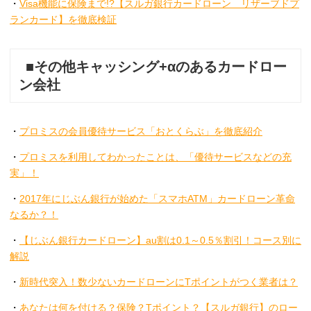
・
Visa機能に保険まで!?【スルガ銀行カードローン リザーブドプ
ランカード】を徹底検証
■その他キャッシング+αのあるカードロー
ン会社
・
プロミスの会員優待サービス「おとくらぶ」を徹底紹介
・
プロミスを利用してわかったことは、「優待サービスなどの充
実」！
・
2017年にじぶん銀行が始めた「スマホATM」カードローン革命
なるか？！
・
【じぶん銀行カードローン】au割は0.1～0.5％割引！コース別に
解説
・
新時代突入！数少ないカードローンにTポイントがつく業者は？
・
あなたは何を付ける？保険？Tポイント？【スルガ銀行】のロー