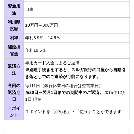
資金用
自由
途
利用限
10万円～800万円
度額
利率
年利3.9％～14.9％
遅延損
年利19.5％
害金
専用カード入金によるご返済
返済方
※別途手続きをすると、スルガ銀行の口座から自動引
法
き落としでのご返済が可能になります。
各回の
毎月1日（銀行休業日の場合は翌営業日）
返済期
※20日～翌月1日までの期間中のご返済。
2015年12月
日
1日 現在
Ｔポイ
Ｔポイントを「貯める」・「使う」ことができます
ント