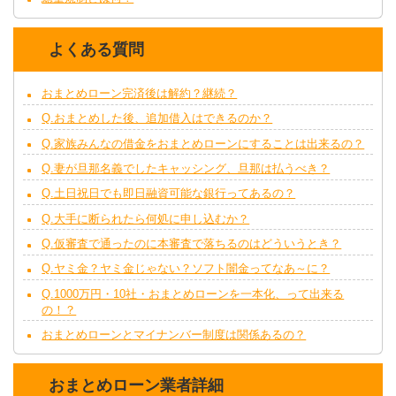
よくある質問
おまとめローン完済後は解約？継続？
Q.おまとめした後、追加借入はできるのか？
Q.家族みんなの借金をおまとめローンにすることは出来るの？
Q.妻が旦那名義でしたキャッシング、旦那は払うべき？
Q.土日祝日でも即日融資可能な銀行ってあるの？
Q.大手に断られたら何処に申し込むか？
Q.仮審査で通ったのに本審査で落ちるのはどういうとき？
Q.ヤミ金？ヤミ金じゃない？ソフト闇金ってなあ～に？
Q.1000万円・10社・おまとめローンを一本化、って出来る
の！？
おまとめローンとマイナンバー制度は関係あるの？
おまとめローン業者詳細