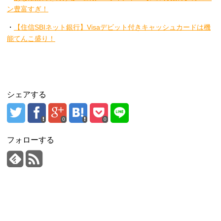
ン豊富すぎ！
・
【住信SBIネット銀行】Visaデビット付きキャッシュカードは機
能てんこ盛り！
シェアする
0
0
フォローする