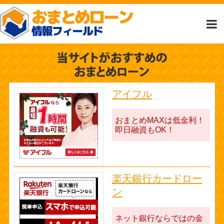
アイフル
おまとめMAXは低金利！
即日融資もOK！
楽天銀行カードロー
ン
ネット銀行ならではの金