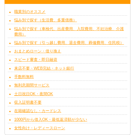
職業別のオススメ
悩み別で探す（生活費、多重債務）
悩み別で探す（車検代、出産費用、入院費用、不妊治療、介護
費用）
悩み別で探す（引っ越し費用、退去費用、葬儀費用、住民税）
おまとめローン・借り換え
スピード審査・即日融資
来店不要・WEB完結・ネット銀行
手数料無料
無利息期間サービス
土日祝日OK・夜間OK
収入証明書不要
在籍確認なし・カードレス
1000円から借入OK・最低返済額が少ない
女性向け・レディースローン