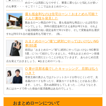
めローンは高額になりやすく、審査に通らないと悩む人が多い
のも事実・・・ そこで！！ここではおまとめローン...
最も低金利なのは住宅ローン！おまとめも可能？
とんだ裏技を発見した
数あるローン商品の中でも、最も低金利な商品といえば住宅ロ
ーンでしょう。 35年の固定金利でさえ金利が年1％台、それよ
り返済期間の短い固定金利で年1％切り、そして変動金利を選択
すれば年0.5％台の超低金利も可能です。 （執...
おまとめローン”後”に絶対にやってはいけないNG
事項5選
前回は「おまとめローン”前”に絶対にやってはいけないNG事項
5選」について紹介していきました。今回もおまとめローン前後
はかなり大切だということが伝えていきます。 あらかじめ注意
点を覚えておきましょう。 ■おまとめローンを...
Q.妻が旦那名義でしたキャッシング、旦那は払う
べき？
専業主婦の奥さんではクレジットカードが作りにくいので、夫
名義のカードを作ったり、家族カードを作ることがあると思い
ます。 しかし、思わぬ散財をしてしまった…このようなとき、
夫にはカードで作った借金の返済義務はあるのでしょう...
おまとめローンについて