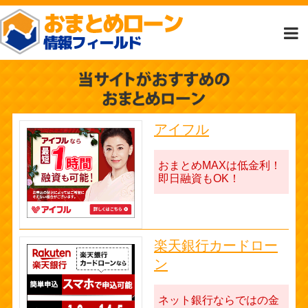
アイフル
おまとめMAXは低金利！
即日融資もOK！
楽天銀行カードロー
ン
ネット銀行ならではの金