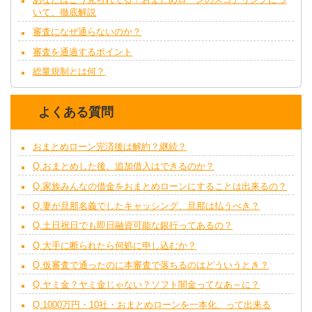
いて、徹底解説
審査になぜ通らないのか？
審査を通過するポイント
総量規制とは何？
よくある質問
おまとめローン完済後は解約？継続？
Q.おまとめした後、追加借入はできるのか？
Q.家族みんなの借金をおまとめローンにすることは出来るの？
Q.妻が旦那名義でしたキャッシング、旦那は払うべき？
Q.土日祝日でも即日融資可能な銀行ってあるの？
Q.大手に断られたら何処に申し込むか？
Q.仮審査で通ったのに本審査で落ちるのはどういうとき？
Q.ヤミ金？ヤミ金じゃない？ソフト闇金ってなあ～に？
Q.1000万円・10社・おまとめローンを一本化、って出来る