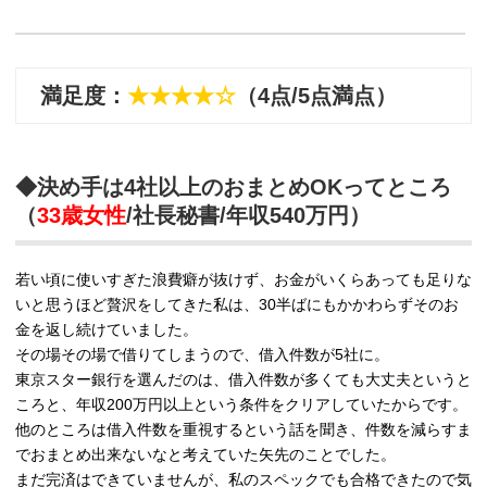
満足度：
★★★★☆
（4点/5点満点）
◆決め手は4社以上のおまとめOKってところ
（
33歳女性
/社長秘書/年収540万円）
若い頃に使いすぎた浪費癖が抜けず、お金がいくらあっても足りな
いと思うほど贅沢をしてきた私は、30半ばにもかかわらずそのお
金を返し続けていました。
その場その場で借りてしまうので、借入件数が5社に。
東京スター銀行を選んだのは、借入件数が多くても大丈夫というと
ころと、年収200万円以上という条件をクリアしていたからです。
他のところは借入件数を重視するという話を聞き、件数を減らすま
でおまとめ出来ないなと考えていた矢先のことでした。
まだ完済はできていませんが、私のスペックでも合格できたので気