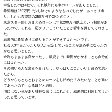
申告したのは4社で、それ以外にも車のローンがありました。
希望額は250万円で少し賭けのようなものでしたが、あっさり通
り、しかも希望額の250万円でOKとのこと。
東京スター銀行おまとめローンは年収200万円以上という制限があ
ったので、それを一応クリアしていたことが背中を押してくれまし
た。
結果的に希望通りに借りることができてよかったです。
社会人3年目だったり収入が安定していることが決め手になったの
かなと思いました。
金利もまぁまぁ良かったし、融資までに時間がかかることも自分的
にはよかった。
その間いろんな業者をみれたし、やっぱりここがいいと改めて思え
たから。
どうやらもともとおまとめローンをし始めた？みたいなことが書い
てあったので、なるほどと納得。
他にはない色があり独特な感じはこれかと。結果的に利用してよか
ったと思っています。