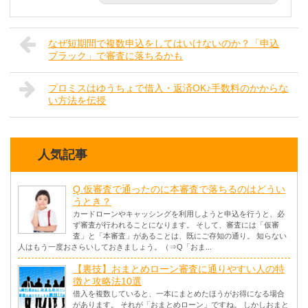
なぜ短期間で複数申込をしてはいけないのか？「申込
ブラック」で審査に落ちるかも
プロミスはゆうちょで借入・返済OK♪手数料のかからな
い方法を伝授
人気記事
Q.仮審査で通ったのに本審査で落ちるのはどうい
うとき？
カードローンやキャッシングを利用しようと申込を行うと、必
ず審査が行われることになります。 そして、審査には「仮審
査」と「本審査」があることは、既にご存知の通り。 知らない
人はもう一度おさらいしておきましょう。（⇒Q「おま...
【裏技】おまとめローン審査に通りやすい人の特
徴と攻略法10選
借入を複数していると、一本にまとめたほうがお得になる場合
があります。 それが「おまとめローン」ですね。 しかしおまと