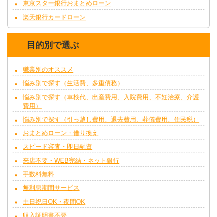
東京スター銀行おまとめローン
楽天銀行カードローン
目的別で選ぶ
職業別のオススメ
悩み別で探す（生活費、多重債務）
悩み別で探す（車検代、出産費用、入院費用、不妊治療、介護
費用）
悩み別で探す（引っ越し費用、退去費用、葬儀費用、住民税）
おまとめローン・借り換え
スピード審査・即日融資
来店不要・WEB完結・ネット銀行
手数料無料
無利息期間サービス
土日祝日OK・夜間OK
収入証明書不要