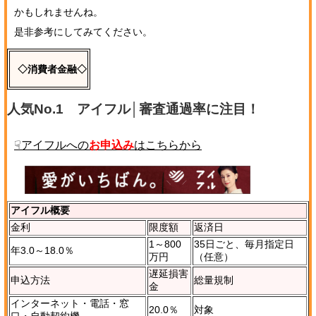
かもしれませんね。
是非参考にしてみてください。
◇消費者金融◇
人気No.1 アイフル│審査通過率に注目！
アイフル概要
金利
限度額
返済日
1～800
35日ごと、毎月指定日
年3.0～18.0％
万円
（任意）
遅延損害
申込方法
総量規制
金
インターネット・電話・窓
20.0％
対象
口・自動契約機