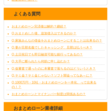
よくある質問
おまとめローン完済後は解約？継続？
Q.おまとめした後、追加借入はできるのか？
Q.家族みんなの借金をおまとめローンにすることは出来るの？
Q.妻が旦那名義でしたキャッシング、旦那は払うべき？
Q.土日祝日でも即日融資可能な銀行ってあるの？
Q.大手に断られたら何処に申し込むか？
Q.仮審査で通ったのに本審査で落ちるのはどういうとき？
Q.ヤミ金？ヤミ金じゃない？ソフト闇金ってなあ～に？
Q.1000万円・10社・おまとめローンを一本化、って出来る
の！？
おまとめローンとマイナンバー制度は関係あるの？
おまとめローン業者詳細