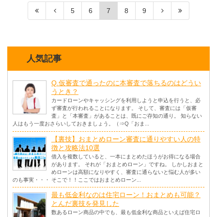
5
6
7
8
9
人気記事
Q.仮審査で通ったのに本審査で落ちるのはどうい
うとき？
カードローンやキャッシングを利用しようと申込を行うと、必
ず審査が行われることになります。 そして、審査には「仮審
査」と「本審査」があることは、既にご存知の通り。 知らない
人はもう一度おさらいしておきましょう。（⇒Q「おま...
【裏技】おまとめローン審査に通りやすい人の特
徴と攻略法10選
借入を複数していると、一本にまとめたほうがお得になる場合
があります。 それが「おまとめローン」ですね。 しかしおまと
めローンは高額になりやすく、審査に通らないと悩む人が多い
のも事実・・・ そこで！！ここではおまとめローン...
最も低金利なのは住宅ローン！おまとめも可能？
とんだ裏技を発見した
数あるローン商品の中でも、最も低金利な商品といえば住宅ロ