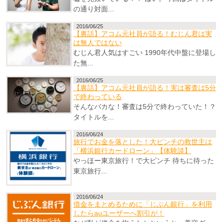
の通り対面...
2016/06/25
【裏話】アコム元社員が語る！むじん君は実
は無人ではない
むじん君人気はすごい 1990年代中盤に登場し
た無...
2016/06/25
【裏話】アコム元社員が語る！実は審査は5分
で終わっている
そんなバカな！審査は5分で終わっていた！？
タイトルを...
2016/06/24
旅行でお金を落とした！大ピンチの救世主は
「横浜銀行カードローン」【体験談】
やっほー東京旅行！で大ピンチ 待ちに待った
東京旅行...
2016/06/24
借金をまとめるために「じぶん銀行」を利用
したらauユーザーへ割引が！