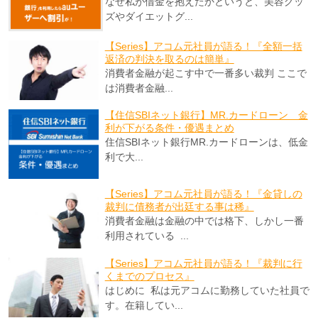
なぜ私が借金を抱えたかというと、美容グッ
ズやダイエットグ...
【Series】アコム元社員が語る！『全額一括
返済の判決を取るのは簡単』
消費者金融が起こす中で一番多い裁判 ここで
は消費者金融...
【住信SBIネット銀行】MR.カードローン 金
利が下がる条件・優遇まとめ
住信SBIネット銀行MR.カードローンは、低金
利で大...
【Series】アコム元社員が語る！『金貸しの
裁判に債務者が出廷する事は稀』
消費者金融は金融の中では格下、しかし一番
利用されている ...
【Series】アコム元社員が語る！『裁判に行
くまでのプロセス』
はじめに 私は元アコムに勤務していた社員で
す。在籍してい...