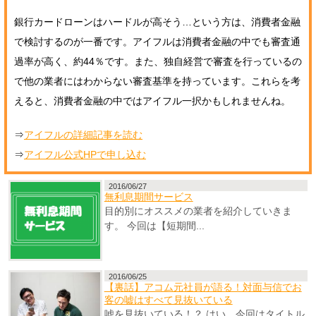
銀行カードローンはハードルが高そう…という方は、消費者金融
で検討するのが一番です。アイフルは消費者金融の中でも審査通
過率が高く、約44％です。また、独自経営で審査を行っているの
で他の業者にはわからない審査基準を持っています。これらを考
えると、消費者金融の中ではアイフル一択かもしれませんね。
⇒
アイフルの詳細記事を読む
⇒
アイフル公式HPで申し込む
2016/06/27
無利息期間サービス
目的別にオススメの業者を紹介していきま
す。 今回は【短期間...
2016/06/25
【裏話】アコム元社員が語る！対面与信でお
客の嘘はすべて見抜いている
嘘を見抜いている！？ はい。今回はタイトル