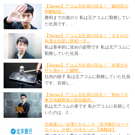
【Series】アコム元社員が語る！『裁判官の
和解勧告』
勝利までの道のり 私は元アコムに勤務してい
た社員です。...
【Series】アコム元社員が語る！『まさかの
弁護士出廷に防戦一方』
私は基本的に攻めの姿勢です 私は元アコムに
勤務していた社員...
【Series】アコム元社員が語る！『弁護士を
打ち負かした瞬間』
社内の様子 私は元アコムに勤務していた社員
です。在籍し...
【Series】アコム元社員が語る！『初めての
東京地裁緊張の初回裁判』
私は元アコムの者です 私がアコムに在籍して
いたのは、2...
北海道にいる僕だからこそ『北洋銀行カード
ローン』が使いやすかった【体験談】