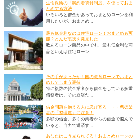
生命保険の「契約者貸付制度」を使っておま
とめする方法
いろいろと借金があっておまとめローンを利
用したいが、おまとめ...
最も低金利なのは住宅ローン！おまとめも可
能？とんだ裏技を発見した
数あるローン商品の中でも、最も低金利な商
品といえば住宅ローン...
その手があったか！国の教育ローンでおまと
めしてしまう裏技
特に複数の貸金業者から借金をしている多重
債務者は、その返済だ...
借金問題を抱える人に忍び寄る・・・悪徳業
者の「整理屋」に注意！
多額の借金、多くの業者からの借金で悩んで
いると、自力で返済す...
あなたはこう見られてる！おまとめローンの