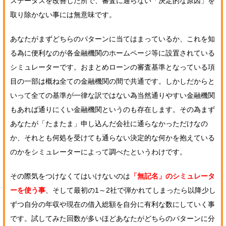
ステータスを改善した所で、審査に通らない「決定的な原因」を
取り除かない事には無意味です。
あなたがまずどちらのパターンに当てはまっているか、これを知
る為に便利なのが各金融機関のホームページ等に設置されている
シミュレーターです。おまとめローンの審査基準となっている項
目の一部は概ね全ての金融機関の間で共通です。しかしだからと
いって全ての基準が一律な訳ではない為当然通りやすい金融機関
もあれば通りにくい金融機関というのも存在します。その為まず
あなたが「たまたま」申し込んだ会社に通らなかっただけなの
か、それとも何処を受けても通らない決定的な何かを抱えている
のかをシミュレーターによって調べたというわけです。
その際気をつけなくてはいけないのは
「無記名」のシミュレータ
ーを使う事
、そして最初の1～2社で弾かれてしまったら以降少し
ずつ自分の年収や現在の借入総額を自分に有利な数にしていく事
です。試してみた回数が多いほどあなたがどちらのパターンに分