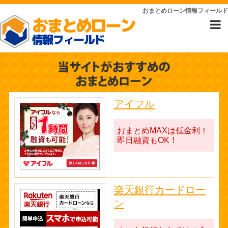
おまとめローン情報フィールド
アイフル
おまとめMAXは低金利！
即日融資もOK！
楽天銀行カードロー
ン