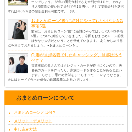
ーンでしょう。 35年の固定金利でさえ金利が年1％台、それよ
り返済期間の短い固定金利で年1％切り、そして変動金利を選択
すれば年0.5％台の超低金利も可能です。 （執...
おまとめローン”後”に絶対にやってはいけないNG
事項5選
前回は「おまとめローン”前”に絶対にやってはいけないNG事項
5選」について紹介していきました。今回もおまとめローン前後
はかなり大切だということが伝えていきます。 あらかじめ注意
点を覚えておきましょう。 ■おまとめローンを...
Q.妻が旦那名義でしたキャッシング、旦那は払う
べき？
専業主婦の奥さんではクレジットカードが作りにくいので、夫
名義のカードを作ったり、家族カードを作ることがあると思い
ます。 しかし、思わぬ散財をしてしまった…このようなとき、
夫にはカードで作った借金の返済義務はあるのでしょう...
おまとめローンについて
おまとめローンとは何？
メリット・デメリット
申し込み方法