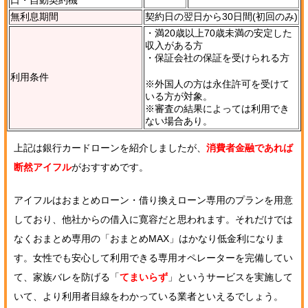
無利息期間
契約日の翌日から30日間(初回のみ)
・満20歳以上70歳未満の安定した
収入がある方
・保証会社の保証を受けられる方
利用条件
※外国人の方は永住許可を受けて
いる方が対象。
※審査の結果によっては利用でき
ない場合あり。
上記は銀行カードローンを紹介しましたが、
消費者金融であれば
断然アイフル
がおすすめです。
アイフルはおまとめローン・借り換えローン専用のプランを用意
しており、他社からの借入に寛容だと思われます。それだけでは
なくおまとめ専用の「おまとめMAX」はかなり低金利になりま
す。女性でも安心して利用できる専用オペレーターを完備してい
て、家族バレを防げる「
てまいらず
」というサービスを実施して
いて、より利用者目線をわかっている業者といえるでしょう。