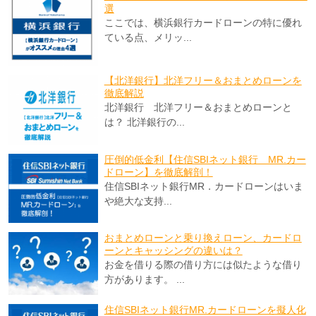
選
ここでは、横浜銀行カードローンの特に優れ
ている点、メリッ...
【北洋銀行】北洋フリー＆おまとめローンを
徹底解説
北洋銀行 北洋フリー＆おまとめローンと
は？ 北洋銀行の...
圧倒的低金利【住信SBIネット銀行 MR.カー
ドローン】を徹底解剖！
住信SBIネット銀行MR．カードローンはいま
や絶大な支持...
おまとめローンと乗り換えローン、カードロ
ーンとキャッシングの違いは？
お金を借りる際の借り方には似たような借り
方があります。 ...
住信SBIネット銀行MR.カードローンを擬人化