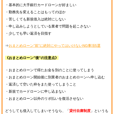
・基本的に大手銀行カードローンが好ましい
・勤務先を変えることはもってのほか
・苦しくても新規借入は絶対にしない
・申し込みしようとしている業者で問題を起こさない
・少しでも早い返済を目指す
⇒
おまとめローン”前”に絶対にやってはいけないNG事項5選
《おまとめローン”後”の注意点》
・おまとめローンで得たお金を別のことに使ってしまう
・おまとめローン開始後に別業者のおまとめローンへ申し込む
・返済して空いた枠をまた使ってしまうこと
・新規でカードローンに申し込まない
・おまとめローン以外のリボ払いを復活させない
どうしても借入してしまいそうなら、「
貸付自粛制度
」というも