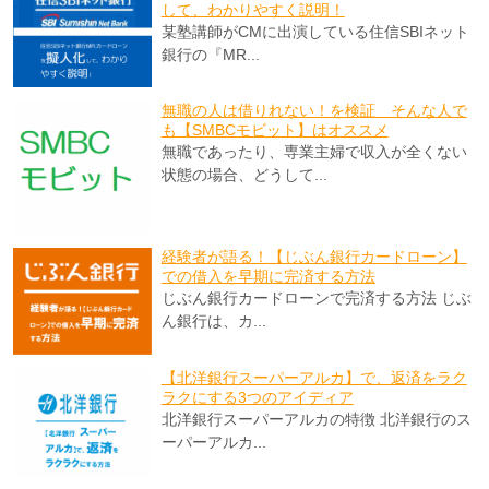
して、わかりやすく説明！
某塾講師がCMに出演している住信SBIネット
銀行の『MR...
無職の人は借りれない！を検証 そんな人で
も【SMBCモビット】はオススメ
無職であったり、専業主婦で収入が全くない
状態の場合、どうして...
経験者が語る！【じぶん銀行カードローン】
での借入を早期に完済する方法
じぶん銀行カードローンで完済する方法 じぶ
ん銀行は、カ...
【北洋銀行スーパーアルカ】で、返済をラク
ラクにする3つのアイディア
北洋銀行スーパーアルカの特徴 北洋銀行のス
ーパーアルカ...