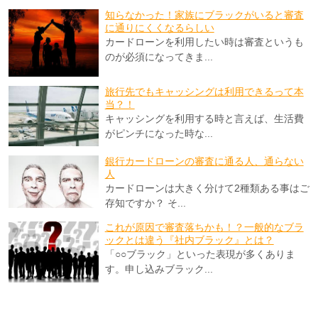
知らなかった！家族にブラックがいると審査
に通りにくくなるらしい
カードローンを利用したい時は審査というも
のが必須になってきま...
旅行先でもキャッシングは利用できるって本
当？！
キャッシングを利用する時と言えば、生活費
がピンチになった時な...
銀行カードローンの審査に通る人、通らない
人
カードローンは大きく分けて2種類ある事はご
存知ですか？ そ...
これが原因で審査落ちかも！？一般的なブラ
ックとは違う『社内ブラック』とは？
「○○ブラック」といった表現が多くありま
す。申し込みブラック...