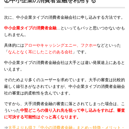
②中小企業の消費者金融を利用する
次に、中小企業タイプの消費者金融会社に申し込みする方法です。
中小企業タイプの消費者金融
…といってもパッと思いつかないかも
しれません。
具体的には
アローやキャッシングエニー、フクホー
などといった
「
なんとなく耳にしたことのある会社
」です。
中小企業タイプの消費者金融会社は大手とは違い発展途上にあると
いえます。
そのためより多くのユーザーを求めています。大手の審査は比較的
厳しく線引きがなされていますが、中小企業タイプの消費者金融会
社の審査は的柔軟性を含んでいます。
ですから、大手消費者金融の審査に落とされてしまった場合は、こ
ういった
中堅どころの借り入れ先を狙って申し込みをすれば、審査
に可決する可能性はぐっと高くなります。
⇒
大手よりも得？『中小の消費者金融』まとめ～特徴・メリット・