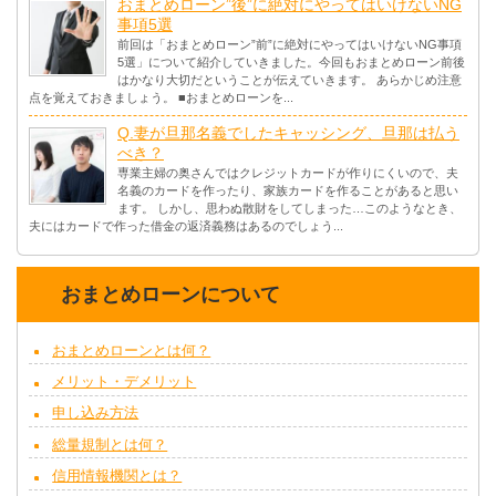
おまとめローン”後”に絶対にやってはいけないNG
事項5選
前回は「おまとめローン”前”に絶対にやってはいけないNG事項
5選」について紹介していきました。今回もおまとめローン前後
はかなり大切だということが伝えていきます。 あらかじめ注意
点を覚えておきましょう。 ■おまとめローンを...
Q.妻が旦那名義でしたキャッシング、旦那は払う
べき？
専業主婦の奥さんではクレジットカードが作りにくいので、夫
名義のカードを作ったり、家族カードを作ることがあると思い
ます。 しかし、思わぬ散財をしてしまった…このようなとき、
夫にはカードで作った借金の返済義務はあるのでしょう...
おまとめローンについて
おまとめローンとは何？
メリット・デメリット
申し込み方法
総量規制とは何？
信用情報機関とは？