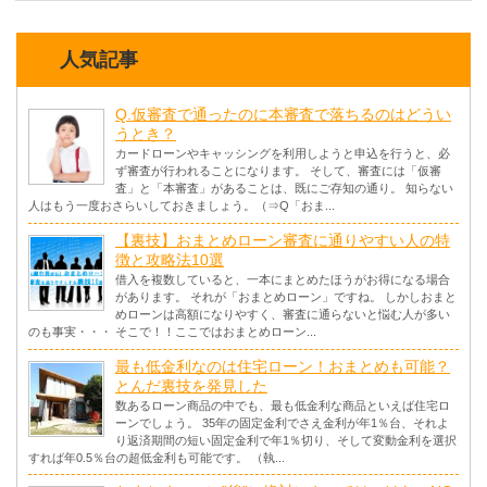
人気記事
Q.仮審査で通ったのに本審査で落ちるのはどうい
うとき？
カードローンやキャッシングを利用しようと申込を行うと、必
ず審査が行われることになります。 そして、審査には「仮審
査」と「本審査」があることは、既にご存知の通り。 知らない
人はもう一度おさらいしておきましょう。（⇒Q「おま...
【裏技】おまとめローン審査に通りやすい人の特
徴と攻略法10選
借入を複数していると、一本にまとめたほうがお得になる場合
があります。 それが「おまとめローン」ですね。 しかしおまと
めローンは高額になりやすく、審査に通らないと悩む人が多い
のも事実・・・ そこで！！ここではおまとめローン...
最も低金利なのは住宅ローン！おまとめも可能？
とんだ裏技を発見した
数あるローン商品の中でも、最も低金利な商品といえば住宅ロ
ーンでしょう。 35年の固定金利でさえ金利が年1％台、それよ
り返済期間の短い固定金利で年1％切り、そして変動金利を選択
すれば年0.5％台の超低金利も可能です。 （執...