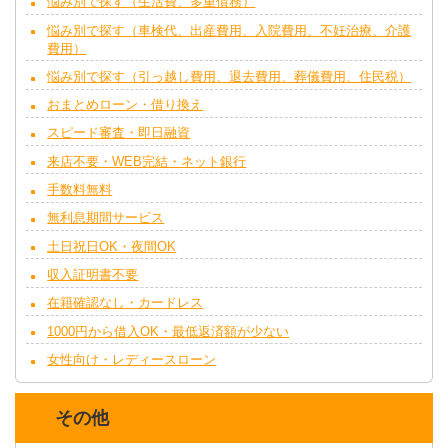
悩み別で探す（生活費、多重債務）
悩み別で探す（車検代、出産費用、入院費用、不妊治療、介護
費用）
悩み別で探す（引っ越し費用、退去費用、葬儀費用、住民税）
おまとめローン・借り換え
スピード審査・即日融資
来店不要・WEB完結・ネット銀行
手数料無料
無利息期間サービス
土日祝日OK・夜間OK
収入証明書不要
在籍確認なし・カードレス
1000円から借入OK・最低返済額が少ない
女性向け・レディースローン
その他