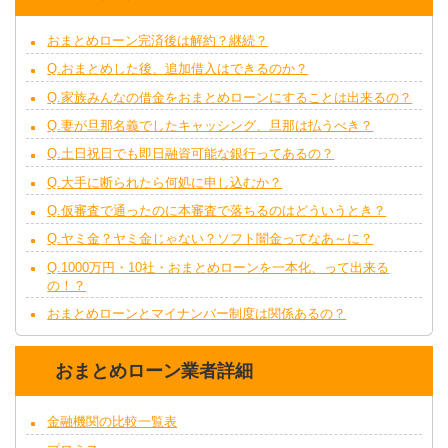
おまとめローン完済後は解約？継続？
Q.おまとめした後、追加借入はできるのか？
Q.家族みんなの借金をおまとめローンにすることは出来るの？
Q.妻が旦那名義でしたキャッシング、旦那は払うべき？
Q.土日祝日でも即日融資可能な銀行ってあるの？
Q.大手に断られたら何処に申し込むか？
Q.仮審査で通ったのに本審査で落ちるのはどういうとき？
Q.ヤミ金？ヤミ金じゃない？ソフト闇金ってなあ～に？
Q.1000万円・10社・おまとめローンを一本化、って出来る
の！？
おまとめローンとマイナンバー制度は関係あるの？
おまとめローン業者詳細
金融機関の比較一覧表