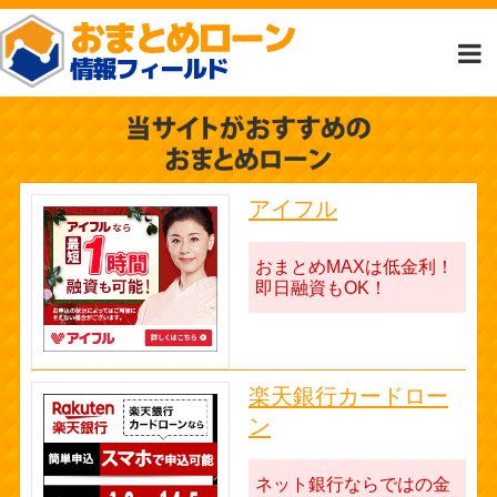
アイフル
おまとめMAXは低金利！
即日融資もOK！
楽天銀行カードロー
ン
ネット銀行ならではの金